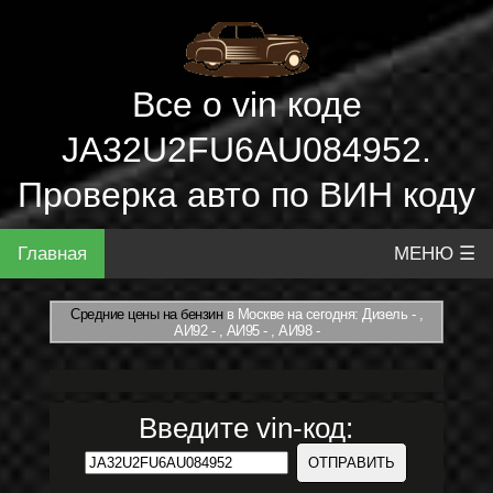
Все о vin коде
JA32U2FU6AU084952.
Проверка авто по ВИН коду
Главная
МЕНЮ ☰
Средние цены на бензин
в Москве на сегодня: Дизель - ,
АИ92 - , АИ95 - , АИ98 -
Введите vin-код: