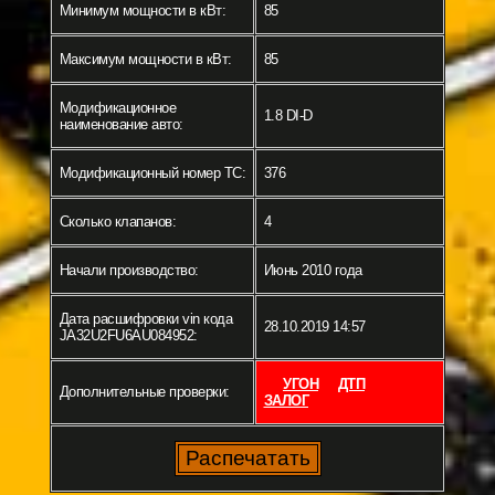
Минимум мощности в кВт:
85
Максимум мощности в кВт:
85
Модификационное
1.8 DI-D
наименование авто:
Модификационный номер ТС:
376
Сколько клапанов:
4
Начали производство:
Июнь 2010 года
Дата расшифровки vin кода
28.10.2019 14:57
JA32U2FU6AU084952:
УГОН
ДТП
Дополнительные проверки:
ЗАЛОГ