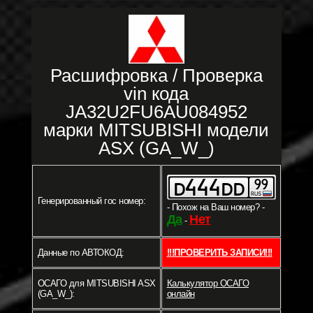
Расшифровка / Проверка
vin кода
JA32U2FU6AU084952
марки MITSUBISHI модели
ASX (GA_W_)
Генерированный гос номер:
- Похож на Ваш номер? -
Да
Нет
-
Данные по АВТОКОД:
!!!ПРОВЕРИТЬ ЗАПИСИ!!!
ОСАГО для MITSUBISHI ASX
Калькулятор ОСАГО
(GA_W_):
онлайн