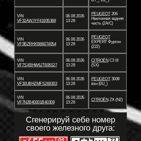
PEUGEOT
206
VIN
06.08.2026
Наклонная задняя
VF32AWJYF41935388
13:28
часть (2A/C)
PEUGEOT
VIN
06.08.2026
EXPERT Фургон
VF3BZRHXB86074054
13:28
(222)
VIN
06.08.2026
CITROËN
C3 III
VF7SXBHW6JT606527
13:28
(SX)
VIN
06.08.2026
PEUGEOT
3008
VF30UBHZMFS269303
13:28
вэн (0U_)
VIN
06.08.2026
CITROËN
ZX (N2)
VF7N2B40001B40309
13:28
Сгенерируй себе номер
своего железного друга: