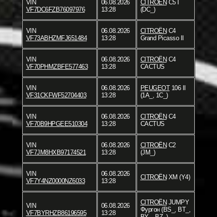
VIN
06.08.2026
CITROËN
C5 I
VF7DC6FZB76097976
13:28
(DC_)
VIN
06.08.2026
CITROËN
C4
VF73ABHZMFJ651484
13:28
Grand Picasso II
VIN
06.08.2026
CITROËN
C4
VF70PHMZBFE577463
13:28
CACTUS
VIN
06.08.2026
PEUGEOT
106 II
VF31CKFWF52704403
13:28
(1A_, 1C_)
VIN
06.08.2026
CITROËN
C4
VF70B9HPGEE510304
13:28
CACTUS
VIN
06.08.2026
CITROËN
C2
VF7JM8HXB97174521
13:28
(JM_)
VIN
06.08.2026
CITROËN
XM (Y4)
VF7Y4NZ0000NZ6033
13:28
CITROËN
JUMPY
VIN
06.08.2026
Фургон (BS_, BT_,
VF7BYRHZB86196595
13:28
BY_, BZ_)