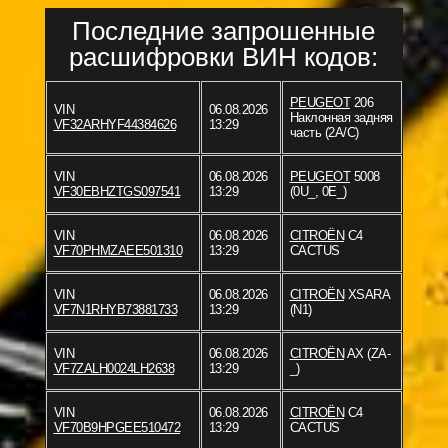
Последние запрошенные
расшифровки ВИН кодов:
PEUGEOT
206
VIN
06.08.2026
Наклонная задняя
VF32ARHYF44384626
13:29
часть (2A/C)
VIN
06.08.2026
PEUGEOT
5008
VF30EBHZTGS097541
13:29
(0U_, 0E_)
VIN
06.08.2026
CITROËN
C4
VF70PHMZAEE501310
13:29
CACTUS
VIN
06.08.2026
CITROËN
XSARA
VF7N1RHYB73881733
13:29
(N1)
VIN
06.08.2026
CITROËN
AX (ZA-
VF7ZALH0024LH2638
13:29
_)
VIN
06.08.2026
CITROËN
C4
VF70B9HPGEE510472
13:29
CACTUS