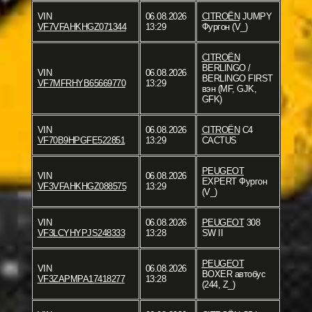
VIN
06.08.2026
CITROËN
JUMPY
VF7VFAHKHGZ071344
13:29
Фургон (V_)
CITROËN
BERLINGO /
VIN
06.08.2026
BERLINGO FIRST
VF7MFRHYB65669770
13:29
вэн (MF, GJK,
GFK)
VIN
06.08.2026
CITROËN
C4
VF70B9HPGFE522851
13:29
CACTUS
PEUGEOT
VIN
06.08.2026
EXPERT Фургон
VF3VFAHKHGZ088575
13:29
(V_)
VIN
06.08.2026
PEUGEOT
308
VF3LCYHYPJS248333
13:28
SW II
PEUGEOT
VIN
06.08.2026
BOXER автобус
VF3ZAPMPA17418277
13:28
(244, Z_)