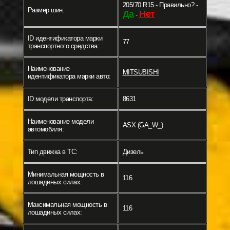
205/70 R15 - Правильно? -
Размер шин:
Да
Нет
-
ID идентификатора марки
77
транспортного средства:
Наименование
MITSUBISHI
идентификатора марки авто:
ID модели транспорта:
8631
Наименование модели
ASX (GA_W_)
автомобиля:
Тип движка в ТС:
Дизель
Минимальная мощность в
116
лошадиных силах:
Максимальная мощность в
116
лошадиных силах: