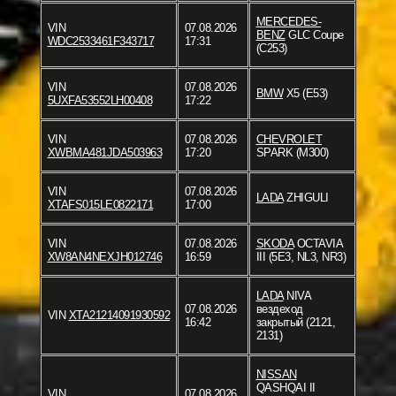
MERCEDES-
VIN
07.08.2026
BENZ
GLC Coupe
WDC2533461F343717
17:31
(C253)
VIN
07.08.2026
BMW
X5 (E53)
5UXFA53552LH00408
17:22
VIN
07.08.2026
CHEVROLET
XWBMA481JDA503963
17:20
SPARK (M300)
VIN
07.08.2026
LADA
ZHIGULI
XTAFS015LE0822171
17:00
VIN
07.08.2026
SKODA
OCTAVIA
XW8AN4NEXJH012746
16:59
III (5E3, NL3, NR3)
LADA
NIVA
07.08.2026
вездеход
VIN
XTA21214091930592
16:42
закрытый (2121,
2131)
NISSAN
QASHQAI II
VIN
07.08.2026