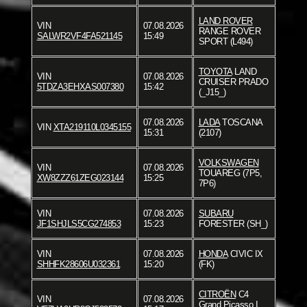
LAND ROVER
VIN
07.08.2026
RANGE ROVER
SALWR2VF4FA521145
15:49
SPORT (L494)
TOYOTA
LAND
VIN
07.08.2026
CRUISER PRADO
5TDZA3EHXAS007380
15:42
(_J15_)
07.08.2026
LADA
TOSCANA
VIN
XTA219110L0345155
15:31
(2107)
VOLKSWAGEN
VIN
07.08.2026
TOUAREG (7P5,
XW8ZZZ61ZEG023144
15:25
7P6)
VIN
07.08.2026
SUBARU
JF1SHJLS5CG274853
15:23
FORESTER (SH_)
VIN
07.08.2026
HONDA
CIVIC IX
SHHFK28606U032361
15:20
(FK)
CITROËN
C4
VIN
07.08.2026
Grand Picasso I