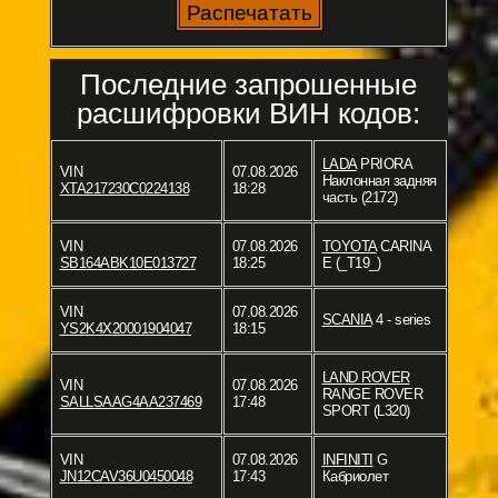
Последние запрошенные
расшифровки ВИН кодов:
LADA
PRIORA
VIN
07.08.2026
Наклонная задняя
XTA217230C0224138
18:28
часть (2172)
VIN
07.08.2026
TOYOTA
CARINA
SB164ABK10E013727
18:25
E (_T19_)
VIN
07.08.2026
SCANIA
4 - series
YS2K4X20001904047
18:15
LAND ROVER
VIN
07.08.2026
RANGE ROVER
SALLSAAG4AA237469
17:48
SPORT (L320)
VIN
07.08.2026
INFINITI
G
JN12CAV36U0450048
17:43
Кабриолет