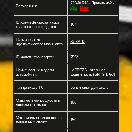
225/40 R18 - Правильно? -
Размер шин:
Да
Нет
-
ID идентификатора марки
107
транспортного средства:
Наименование
SUBARU
идентификатора марки авто:
ID модели транспорта:
7592
Наименование модели
IMPREZA Наклонная
автомобиля:
задняя часть (GR, GH, G3)
Тип движка в ТС:
Бензиновый двигатель
Минимальная мощность в
150
лошадиных силах:
Максимальная мощность в
150
лошадиных силах: