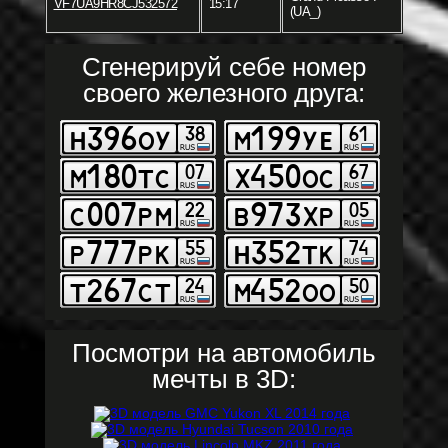
VF7UA9HR8CJ532572
15:17
(UA_)
Сгенерируй себе номер
своего железного друга:
Посмотри на автомобиль
мечты в 3D: