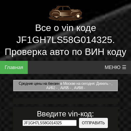
Все о vin коде
JF1GH7LS58G014325.
Проверка авто по ВИН коду
Главная
МЕНЮ ☰
Средние цены на бензин
в Москве на сегодня: Дизель - ,
АИ92 - , АИ95 - , АИ98 -
Введите vin-код: