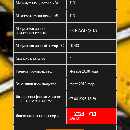
Минимум мощности в кВт:
110
Максимум мощности в кВт:
110
Модификационное
2.0 R AWD (GH7)
наименование авто:
Модификационный номер ТС:
29730
Сколько клапанов:
4
Начали производство:
Январь 2008 года
Закончили производство:
Март 2012 года
Дата расшифровки vin кода
07.08.2026 18:39
JF1GH7LS58G014325:
УГОН
ДТП
Дополнительные проверки:
ЗАЛОГ