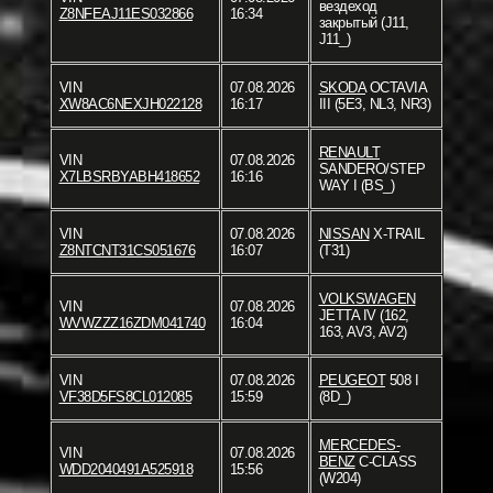
вездеход
Z8NFEAJ11ES032866
16:34
закрытый (J11,
J11_)
VIN
07.08.2026
SKODA
OCTAVIA
XW8AC6NEXJH022128
16:17
III (5E3, NL3, NR3)
RENAULT
VIN
07.08.2026
SANDERO/STEP
X7LBSRBYABH418652
16:16
WAY I (BS_)
VIN
07.08.2026
NISSAN
X-TRAIL
Z8NTCNT31CS051676
16:07
(T31)
VOLKSWAGEN
VIN
07.08.2026
JETTA IV (162,
WVWZZZ16ZDM041740
16:04
163, AV3, AV2)
VIN
07.08.2026
PEUGEOT
508 I
VF38D5FS8CL012085
15:59
(8D_)
MERCEDES-
VIN
07.08.2026
BENZ
C-CLASS
WDD2040491A525918
15:56
(W204)