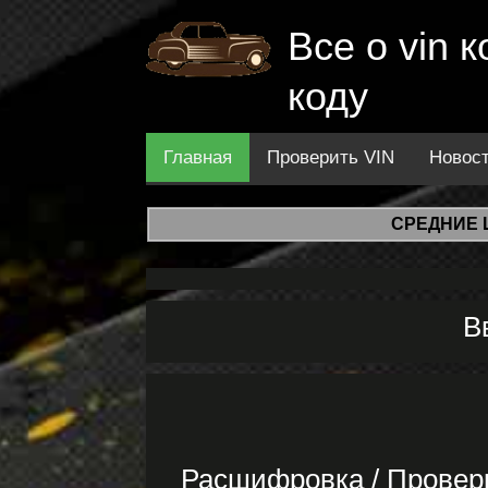
Все о vin
коду
Главная
Проверить VIN
Новос
СРЕДНИЕ 
В
Расшифровка / Провер