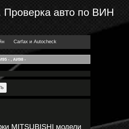
 Проверка авто по ВИН
йн
Carfax и Autocheck
95 - , АИ98 -
рки MITSUBISHI модели