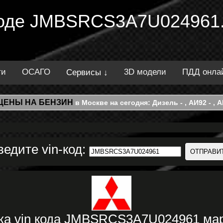
 коде JMBSRCS3A7U024961.
ти
ОСАГО
3D модели
ПДД онла
Сервисы ↓
ЦЕНЫ НА БЕНЗИН
в Москве на сегодня: Дизель - , АИ92 - , АИ
ведите vin-код:
ка vin кода JMBSRCS3A7U024961 ма