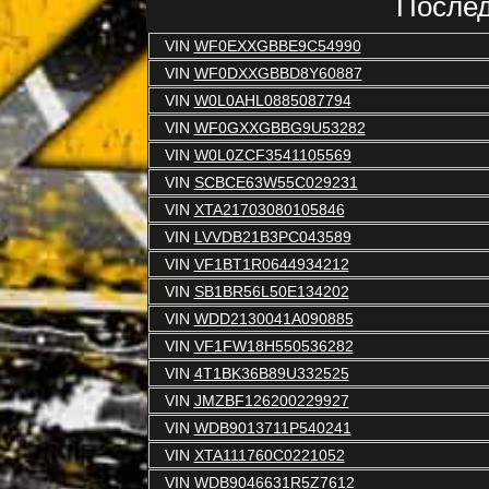
Послед
VIN
WF0EXXGBBE9C54990
VIN
WF0DXXGBBD8Y60887
VIN
W0L0AHL0885087794
VIN
WF0GXXGBBG9U53282
VIN
W0L0ZCF3541105569
VIN
SCBCE63W55C029231
VIN
XTA21703080105846
VIN
LVVDB21B3PC043589
VIN
VF1BT1R0644934212
VIN
SB1BR56L50E134202
VIN
WDD2130041A090885
VIN
VF1FW18H550536282
VIN
4T1BK36B89U332525
VIN
JMZBF126200229927
VIN
WDB9013711P540241
VIN
XTA111760C0221052
VIN
WDB9046631R5Z7612