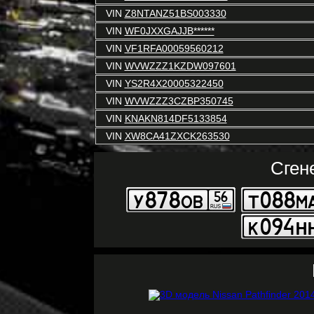
VIN
Z8NTANZ51BS003330
VIN
WF0JXXGAJJB******
VIN
VF1RFA00059560212
VIN
WVWZZZ1KZDW097601
VIN
YS2R4X20005322450
VIN
WVWZZZ3CZBP350745
VIN
KNAKN814DF5133854
VIN
XW8CA41ZXCK263530
Сген