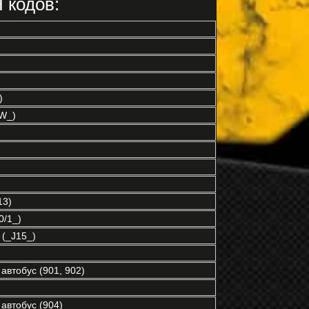
 кодов:
)
W_)
13)
/1_)
(_J15_)
автобус (901, 902)
автобус (904)