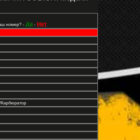
Да
Нет
аш номер? -
-
р/Карбюратор