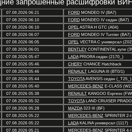
ние запрошенные расшифровки ВИН
07.08.2026 06:21
FORD
MONDEO IV (BA7)
07.08.2026 06:10
FORD
MONDEO IV седан (BA7)
07.08.2026 06:10
OPEL
ASTRA H GTC (A04)
07.08.2026 06:07
FORD
MONDEO IV Turnier (BA7)
07.08.2026 06:05
OPEL
VECTRA C универсал (Z02
07.08.2026 06:01
BENTLEY
CONTINENTAL купе (3
07.08.2026 05:47
LADA
PRIORA седан (2170_)
07.08.2026 05:46
CHERY
CHANCE Hatchback
07.08.2026 05:46
RENAULT
LAGUNA III (BT0/1)
07.08.2026 05:44
TOYOTA
AVENSIS седан (_T25_)
07.08.2026 05:40
MERCEDES-BENZ
E-CLASS (W2
07.08.2026 05:38
RENAULT
KANGOO Express (FW0
07.08.2026 05:32
TOYOTA
LAND CRUISER PRADO 
07.08.2026 05:28
MAZDA
323 III (BF)
07.08.2026 05:22
MERCEDES-BENZ
SPRINTER 2-t 
07.08.2026 05:22
LADA
KALINA универсал (1117)
07.08.2026 05:21
MERCEDES-BENZ
SPRINTER 4-t 