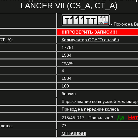
LANCER VII (CS_A, CT_A)
- Похож на В
!!!ПРОВЕРИТЬ ЗАПИСИ!!!
CT_A):
Калькулятор ОСАГО онлайн
17751
1584
седан
4
1584
160
бензин
Впрыскивание во впускной коллекто
Привод на передние колеса
Да
Нет
215/45 R17 - Правильно? -
-
дства:
77
MITSUBISHI