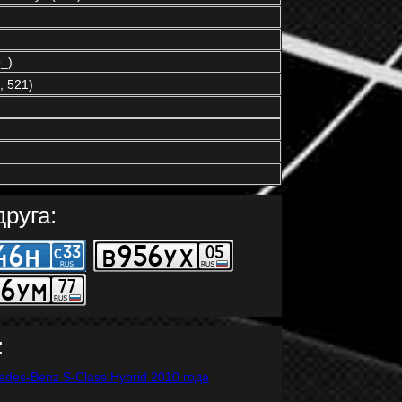
_)
 521)
руга:
: