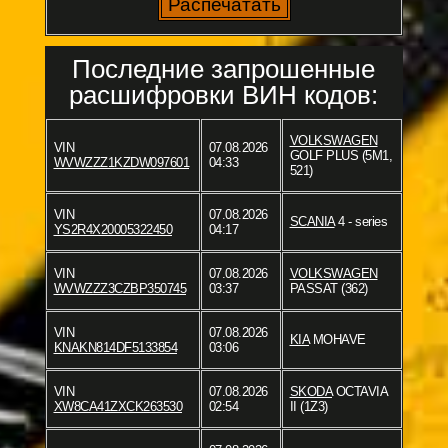
Последние запрошенные
расшифровки ВИН кодов:
VOLKSWAGEN
VIN
07.08.2026
GOLF PLUS (5M1,
WVWZZZ1KZDW097601
04:33
521)
VIN
07.08.2026
SCANIA
4 - series
YS2R4X20005322450
04:17
VIN
07.08.2026
VOLKSWAGEN
WVWZZZ3CZBP350745
03:37
PASSAT (362)
VIN
07.08.2026
KIA
MOHAVE
KNAKN814DF5133854
03:06
VIN
07.08.2026
SKODA
OCTAVIA
XW8CA41ZXCK263530
02:54
II (1Z3)