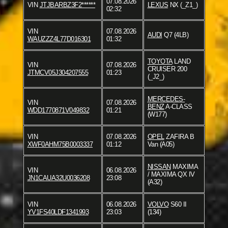
07.08.2026
VIN
JTJBARBZ3F2******
LEXUS
NX (_Z1_)
02:32
VIN
07.08.2026
AUDI
Q7 (4LB)
WAUZZZ4L77D016301
01:32
TOYOTA
LAND
VIN
07.08.2026
CRUISER 200
JTMCV05J304207555
01:23
(_J2_)
MERCEDES-
VIN
07.08.2026
BENZ
A-CLASS
WDD1770871V049832
01:21
(W177)
VIN
07.08.2026
OPEL
ZAFIRA B
XWF0AHM75B0003337
01:12
Van (A05)
NISSAN
MAXIMA
VIN
06.08.2026
/ MAXIMA QX IV
JN1CAUA32U0036208
23:08
(A32)
VIN
06.08.2026
VOLVO
S60 II
YV1FS40LDF1341993
23:03
(134)