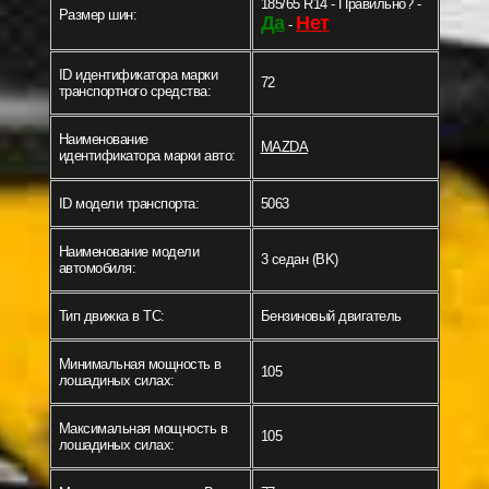
185/65 R14 - Правильно? -
Размер шин:
Да
Нет
-
ID идентификатора марки
72
транспортного средства:
Наименование
MAZDA
идентификатора марки авто:
ID модели транспорта:
5063
Наименование модели
3 седан (BK)
автомобиля:
Тип движка в ТС:
Бензиновый двигатель
Минимальная мощность в
105
лошадиных силах:
Максимальная мощность в
105
лошадиных силах: