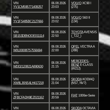
VIN
06.08.2026
VOLVO
XC90 I
YV1CM595771409257
23:03
(275)
VIN
06.08.2026
VOLVO
S60 II
YV1FS485BC2127666
23:02
(134)
VIN
06.08.2026
TOYOTA
AVENSIS
SB153DBNOOE011114
22:50
(_T22_)
VIN
06.08.2026
OPEL
VECTRA A
W0L000087S7556694
22:00
(J89)
MERCEDES-
VIN
06.08.2026
BENZ
E-CLASS
WDD2120821A890630
21:15
(W212)
VIN
06.08.2026
SKODA
KODIAQ
XW8LJ6NS4LH417218
21:04
(NS7, NV7)
VIN
06.08.2026
FIAT
1000er-Serie
ZFBCFADH9EZ021162
20:59
VIN
06.08.2026
SKODA
OCTAVIA