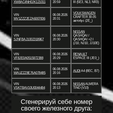
XW8AC4NH0JK121011
20:59
III (5E3, NL3, NR3)
VOLKSWAGEN
VIN
06.08.2026
CRAFTER 30-35
WV1ZZZ2EZA6007836
20:31
автобус (2E_)
NISSAN
VIN
06.08.2026
QASHQAI /
SJNFBAJ1002318967
20:30
QASHQAI +2 I
(J10, NJ10, JJ10E)
VIN
06.08.2026
RENAULT
VF8JE0A0515972388
20:29
ESPACE III (JE0_)
VIN
06.08.2026
AUDI
A4 (8EC, B7)
WAUZZZ8E76A078485
20:16
VIN
06.08.2026
NISSAN
ALMERA
VSKTBAV10U0044484
20:13
TINO (V10)
Сгенерируй себе номер
своего железного друга: