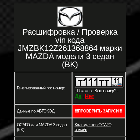
Расшифровка / Проверка
vin кода
JMZBK12Z261368864 марки
MAZDA модели 3 седан
(BK)
Генерированный гос номер:
- Похож на Ваш номер? -
Да
Нет
-
Данные по АВТОКОД:
!!!ПРОВЕРИТЬ ЗАПИСИ!!!
ОСАГО для MAZDA 3 седан
Калькулятор ОСАГО
(BK):
онлайн