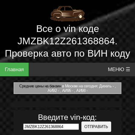
Все о vin коде
JMZBK12Z261368864.
Проверка авто по ВИН коду
Главная
МЕНЮ ☰
Средние цены на бензин
в Москве на сегодня: Дизель - ,
АИ92 - , АИ95 - , АИ98 -
Введите vin-код: