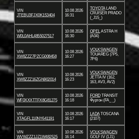
TOYOTA
LAND
VIN
10.08.2026
CRUISER PRADO
JTEBU3FJX0K153404
16:31
(_J15_)
VIN
10.08.2026
OPEL
ASTRA H
W0L0AHL4855027517
16:30
(A04)
VOLKSWAGEN
VIN
10.08.2026
TOUAREG (7P5,
XW8ZZZ7PZCG008458
16:27
7P6)
VOLKSWAGEN
VIN
10.08.2026
JETTA IV (162,
XW8ZZZ16ZGN902014
16:23
163, AV3, AV2)
VIN
10.08.2026
FORD
TRANSIT
WF0XXXTTFX8G81275
16:18
Фургон (FA_ _)
VIN
10.08.2026
LADA
TOSCANA
XTAGFL110NY641191
16:17
(2107)
VIN
10.08.2026
VOLKSWAGEN
WVWZZZ1JZ1W482525
16:14
GOLF IV (1J1)