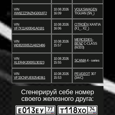
VIN
10.08.2026
VOLKSWAGEN
XW8ZZZ5NZNG001872
16:09
TIGUAN (5N_)
VIN
10.08.2026
CITROËN
XANTIA
VF7X11A00041A0181
16:06
(X1_, X2_)
MERCEDES-
VIN
10.08.2026
BENZ
C-CLASS
WDB2030521A823486
15:57
(W203)
VIN
10.08.2026
SCANIA
4 - series
XLER4X20005130323
15:55
VIN
10.08.2026
PEUGEOT
307
VF33CNFUE82540361
15:53
(3A/C)
Сгенерируй себе номер
своего железного друга: