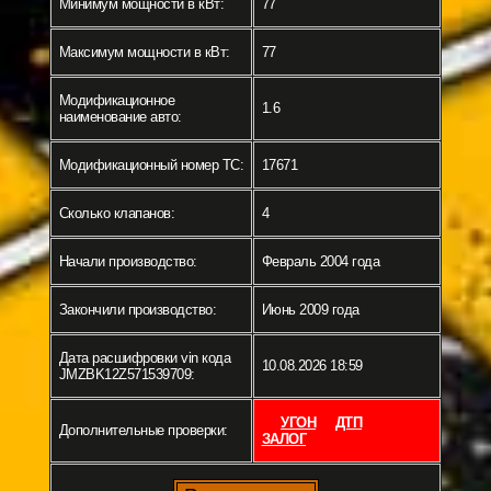
Минимум мощности в кВт:
77
Максимум мощности в кВт:
77
Модификационное
1.6
наименование авто:
Модификационный номер ТС:
17671
Сколько клапанов:
4
Начали производство:
Февраль 2004 года
Закончили производство:
Июнь 2009 года
Дата расшифровки vin кода
10.08.2026 18:59
JMZBK12Z571539709:
УГОН
ДТП
Дополнительные проверки:
ЗАЛОГ