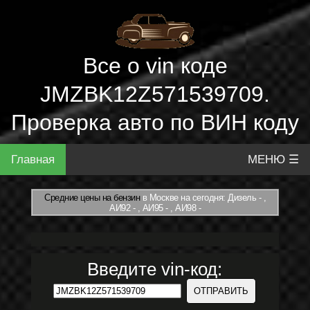
Все о vin коде
JMZBK12Z571539709.
Проверка авто по ВИН коду
Главная
МЕНЮ ☰
Средние цены на бензин
в Москве на сегодня: Дизель - ,
АИ92 - , АИ95 - , АИ98 -
Введите vin-код: