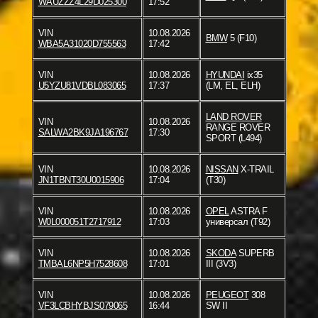
WAUZZZ4L29D025300
17:52
VIN
10.08.2026
BMW
5 (F10)
WBA5A31020D755563
17:42
VIN
10.08.2026
HYUNDAI
ix35
U5YZU81VDBL083065
17:37
(LM, EL, ELH)
LAND ROVER
VIN
10.08.2026
RANGE ROVER
SALWA2BK9JA196767
17:30
SPORT (L494)
VIN
10.08.2026
NISSAN
X-TRAIL
JN1TBNT30U0015906
17:04
(T30)
VIN
10.08.2026
OPEL
ASTRA F
W0L000051T2717912
17:03
универсал (T92)
VIN
10.08.2026
SKODA
SUPERB
TMBAL6NP5H7528608
17:01
III (3V3)
VIN
10.08.2026
PEUGEOT
308
VF3LCBHYBJS079065
16:44
SW II