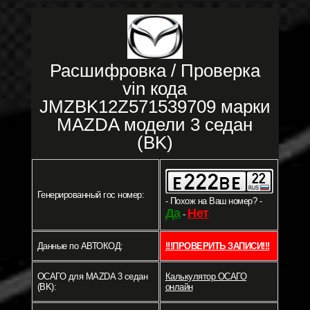
Расшифровка / Проверка
vin кода
JMZBK12Z571539709 марки
MAZDA модели 3 седан
(BK)
Генерированный гос номер:
- Похож на Ваш номер? -
Да
Нет
-
Данные по АВТОКОД:
!!!ПРОВЕРИТЬ ЗАПИСИ!!!
ОСАГО для MAZDA 3 седан
Калькулятор ОСАГО
(BK):
онлайн