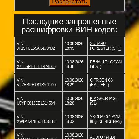
Последние запрошенные
расшифровки ВИН кодов:
VIN
10.08.2026
SUBARU
JF1SH5LS5AG170402
18:45
FORESTER (SH_)
VIN
10.08.2026
RENAULT
LOGAN
X7LLSRB1HBH444505
18:38
I (LS_)
VIN
10.08.2026
CITROËN
C8
VF7EBRHTB13201200
18:29
(EA_, EB_)
VIN
10.08.2026
KIA
SPORTAGE
U5YPC813DEL514584
18:28
(SL)
VIN
10.08.2026
SKODA
OCTAVIA
XW8AN4NE7JH035885
18:02
III (5E3, NL3, NR3)
VIN
10.08.2026
AUDI
Q7 (4LB)