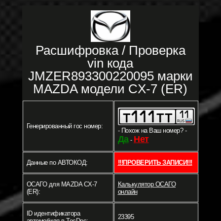
Расшифровка / Проверка
vin кода
JMZER893300220095 марки
MAZDA модели CX-7 (ER)
Генерированный гос номер:
- Похож на Ваш номер? -
Да
Нет
-
Данные по АВТОКОД:
!!!ПРОВЕРИТЬ ЗАПИСИ!!!
ОСАГО для MAZDA CX-7
Калькулятор ОСАГО
(ER):
онлайн
ID идентификатора
23395
автомобиля в TecDoc: