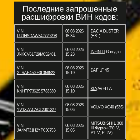
Последние запрошенные
расшифровки ВИН кодов:
VIN
08.08.2026
DACIA
DUSTER
UU1HSDAW542779208
15:34
(HS_)
VIN
08.08.2026
INFINITI
G седан
JNKCV61F29M052481
15:23
VIN
08.08.2026
DAF
LF 45
XLRAE45GF0L358522
15:19
VIN
08.08.2026
KIA
AVELLA
KNHTP7362SS783330
15:10
VIN
08.08.2026
VOLVO
XC40 (536)
YV1XZACACL2301227
15:06
MITSUBISHI
L 300
VIN
08.08.2026
III Фургон (P0_V,
JA4MT31H2YP036753
15:05
P1_V, P_2V)