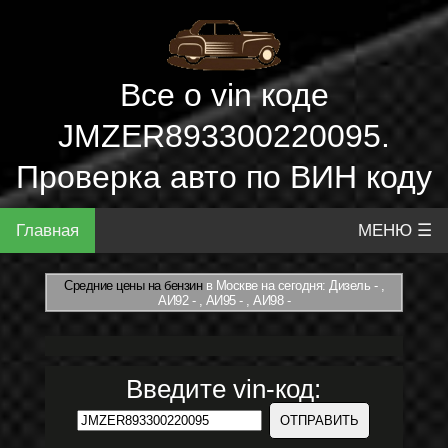
Все о vin коде
JMZER893300220095.
Проверка авто по ВИН коду
Главная
МЕНЮ ☰
Средние цены на бензин
в Москве на сегодня: Дизель - ,
АИ92 - , АИ95 - , АИ98 -
Введите vin-код: