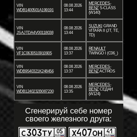
MERCEDES-
VIN
08.08.2026
BENZ
S-CLASS
WDB1400501A199191
13:44
(W140)
SUZUKI
GRAND
VIN
08.08.2026
VITARA II (JT, TE,
JSAJTDA4V00118038
13:44
TD)
VIN
08.08.2026
RENAULT
VF1C0630510910905
13:37
TWINGO I (C06_)
VIN
08.08.2026
MERCEDES-
WDB9540321K248456
13:37
BENZ
ACTROS
MERCEDES-
VIN
08.08.2026
BENZ
СЕДАН
WDB1240232B087230
13:35
(W124)
Сгенерируй себе номер
своего железного друга: