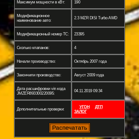
Максимум мощности в кВт:
190
Модификационное
2.3 MZR DISI Turbo AWD
наименование авто:
Модификационный номер ТС:
23395
Сколько клапанов:
4
Начали производство:
Октябрь 2007 года
Закончили производство:
Август 2009 года
Дата расшифровки vin кода
04.11.2019 09:34
JMZER893300220095:
УГОН
ДТП
Дополнительные проверки:
ЗАЛОГ