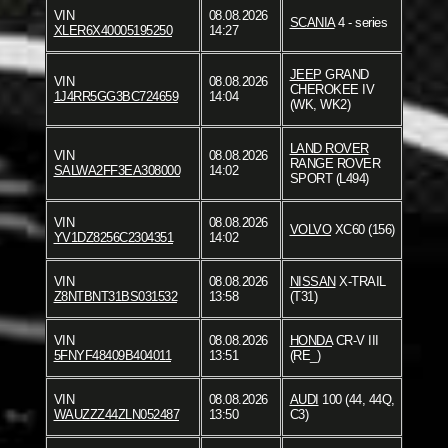
VIN
08.08.2026
SCANIA
4 - series
XLER6X40005195250
14:27
JEEP
GRAND
VIN
08.08.2026
CHEROKEE IV
1J4RR5GG3BC724659
14:04
(WK, WK2)
LAND ROVER
VIN
08.08.2026
RANGE ROVER
SALWA2FF3EA308000
14:02
SPORT (L494)
VIN
08.08.2026
VOLVO
XC60 (156)
YV1DZ8256C2304351
14:02
VIN
08.08.2026
NISSAN
X-TRAIL
Z8NTBNT31BS031532
13:58
(T31)
VIN
08.08.2026
HONDA
CR-V III
5FNYF48409B404011
13:51
(RE_)
VIN
08.08.2026
AUDI
100 (44, 44Q,
WAUZZZ44ZLN052487
13:50
C3)