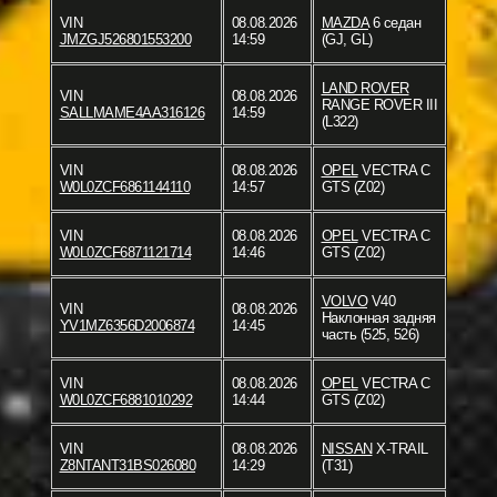
VIN
08.08.2026
MAZDA
6 седан
JMZGJ526801553200
14:59
(GJ, GL)
LAND ROVER
VIN
08.08.2026
RANGE ROVER III
SALLMAME4AA316126
14:59
(L322)
VIN
08.08.2026
OPEL
VECTRA C
W0L0ZCF6861144110
14:57
GTS (Z02)
VIN
08.08.2026
OPEL
VECTRA C
W0L0ZCF6871121714
14:46
GTS (Z02)
VOLVO
V40
VIN
08.08.2026
Наклонная задняя
YV1MZ6356D2006874
14:45
часть (525, 526)
VIN
08.08.2026
OPEL
VECTRA C
W0L0ZCF6881010292
14:44
GTS (Z02)
VIN
08.08.2026
NISSAN
X-TRAIL
Z8NTANT31BS026080
14:29
(T31)