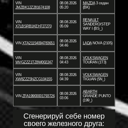
VIN
08.08.2026
MAZDA
3 седан
JMZBK12Z281674108
05:20
(BK)
RENAULT
VIN
08.08.2026
SANDERO/STEP
X7LBSRB1KEH727270
05:09
WAY I (BS_)
08.08.2026
VIN
XTA21154094783651
LADA
NOVA (2105)
04:46
VIN
08.08.2026
VOLKSWAGEN
WVGZZZ1TZ8W002247
04:43
TOURAN (1T3)
VIN
08.08.2026
VOLKSWAGEN
XW8ZZZ5NZCG104155
04:39
TIGUAN (5N_)
ABARTH
08.08.2026
VIN
ZFA19900001793726
GRANDE PUNTO
03:06
(199_)
Сгенерируй себе номер
своего железного друга: