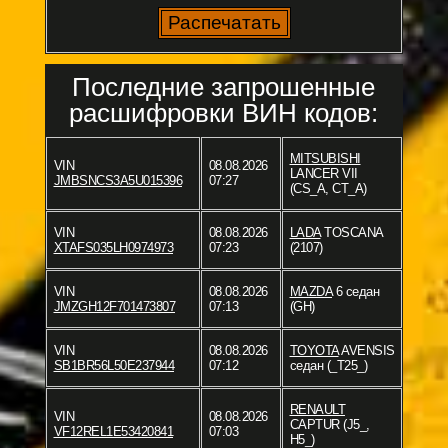
Последние запрошенные
расшифровки ВИН кодов:
MITSUBISHI
VIN
08.08.2026
LANCER VII
JMBSNCS3A5U015396
07:27
(CS_A, CT_A)
VIN
08.08.2026
LADA
TOSCANA
XTAFS035LH0974973
07:23
(2107)
VIN
08.08.2026
MAZDA
6 седан
JMZGH12F701473807
07:13
(GH)
VIN
08.08.2026
TOYOTA
AVENSIS
SB1BR56L50E237944
07:12
седан (_T25_)
RENAULT
VIN
08.08.2026
CAPTUR (J5_,
VF12REL1E53420841
07:03
H5_)