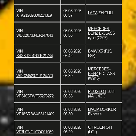
VIN
08.08.2026
LADA
ZHIGULI
XTA219020D0214319
06:57
MERCEDES-
VIN
08.08.2026
BENZ
E-CLASS
WDD2073341F247043
06:56
купе (C207)
VIN
08.08.2026
BMW
X5 (F15,
X4XKT294200K21734
06:42
F85)
MERCEDES-
VIN
08.08.2026
BENZ
B-CLASS
WDD2452071J124770
06:39
(W245)
VIN
08.08.2026
PEUGEOT
308 I
VF34C5FWF55273272
06:38
(4A_, 4C_)
VIN
08.08.2026
DACIA
DOKKER
VF18SRBW453121409
06:30
Express
VIN
08.08.2026
CITROËN
C4 I
VF7LCNFUC74911089
06:29
(LC_)