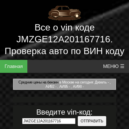
Все о vin коде
JMZGE12A201167716.
Проверка авто по ВИН коду
Главная
МЕНЮ ☰
Средние цены на бензин
в Москве на сегодня: Дизель - ,
АИ92 - , АИ95 - , АИ98 -
Введите vin-код: