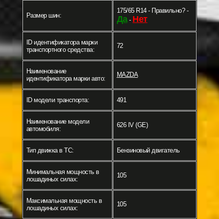
175/65 R14 - Правильно? -
Размер шин:
Да
Нет
-
ID идентификатора марки
72
транспортного средства:
Наименование
MAZDA
идентификатора марки авто:
ID модели транспорта:
491
Наименование модели
626 IV (GE)
автомобиля:
Тип движка в ТС:
Бензиновый двигатель
Минимальная мощность в
105
лошадиных силах:
Максимальная мощность в
105
лошадиных силах: