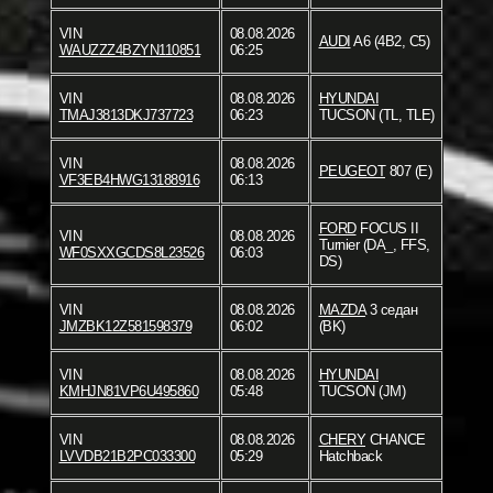
VIN
08.08.2026
AUDI
A6 (4B2, C5)
WAUZZZ4BZYN110851
06:25
VIN
08.08.2026
HYUNDAI
TMAJ3813DKJ737723
06:23
TUCSON (TL, TLE)
VIN
08.08.2026
PEUGEOT
807 (E)
VF3EB4HWG13188916
06:13
FORD
FOCUS II
VIN
08.08.2026
Turnier (DA_, FFS,
WF0SXXGCDS8L23526
06:03
DS)
VIN
08.08.2026
MAZDA
3 седан
JMZBK12Z581598379
06:02
(BK)
VIN
08.08.2026
HYUNDAI
KMHJN81VP6U495860
05:48
TUCSON (JM)
VIN
08.08.2026
CHERY
CHANCE
LVVDB21B2PC033300
05:29
Hatchback