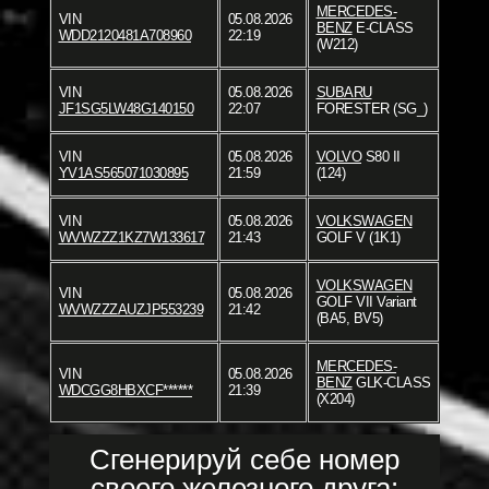
MERCEDES-
VIN
05.08.2026
BENZ
E-CLASS
WDD2120481A708960
22:19
(W212)
VIN
05.08.2026
SUBARU
JF1SG5LW48G140150
22:07
FORESTER (SG_)
VIN
05.08.2026
VOLVO
S80 II
YV1AS565071030895
21:59
(124)
VIN
05.08.2026
VOLKSWAGEN
WVWZZZ1KZ7W133617
21:43
GOLF V (1K1)
VOLKSWAGEN
VIN
05.08.2026
GOLF VII Variant
WVWZZZAUZJP553239
21:42
(BA5, BV5)
MERCEDES-
VIN
05.08.2026
BENZ
GLK-CLASS
WDCGG8HBXCF******
21:39
(X204)
Сгенерируй себе номер
своего железного друга: