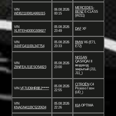
MERCEDES-
VIN
06.08.2026
BENZ
E-CLASS
WDB2110081A991015
00:15
(W211)
VIN
05.08.2026
DAF
XF
XLRTEH4300G309927
23:49
VIN
05.08.2026
BMW
X6 (E71,
X4XFG41100L347754
23:33
E72)
NISSAN
QASHQAI II
VIN
05.08.2026
вездеход
Z8NFEAJ11ESO54823
23:00
закрытый (J11,
J11_)
CITROËN
C4
05.08.2026
VIN
VF7UD9HR8BJ******
Picasso I вэн
22:55
(UD_)
VIN
05.08.2026
KIA
OPTIMA
KNAGN411BC5220634
22:26