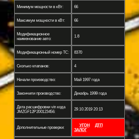
Минимум мощности в кВт:
66
Максимум мощности в кВт:
66
Модификационное
1.8
наименование авто:
Модификационный номер ТС:
8370
Сколько клапанов:
4
Начали производство:
Май 1997 года
Закончили производство:
Декабрь 1999 года
Дата расшифровки vin кода
29.10.2019 20:13
JMZGF12P200123456:
УГОН
ДТП
Дополнительные проверки:
ЗАЛОГ