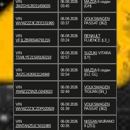
VIN
06.08.2026
MAZDA
6 седан
JMZGH128211459035
03:45
(GH)
VIN
06.08.2026
VOLKSWAGEN
WVWZZZ3CZEE151995
03:37
PASSAT (362)
VIN
06.08.2026
RENAULT
VF1LZBR0546791216
03:24
FLUENCE (L3_)
VIN
06.08.2026
SUZUKI
VITARA
TSMLYE21S00160218
02:57
(LY)
VIN
06.08.2026
MAZDA
6 седан
JMZGJ426811124948
02:54
(GJ, GL)
VIN
06.08.2026
VOLKSWAGEN
XW8ZZZ5NZLG043633
02:49
TIGUAN (5N_)
VIN
06.08.2026
VOLKSWAGEN
WVWZZZ3CZDP020828
01:39
PASSAT (362)
VIN
06.08.2026
NISSAN
MURANO
Z8NTANZ51CS011985
00:35
II (Z51)