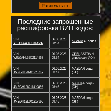
Последние запрошенные
расшифровки ВИН кодов:
VIN
06.08.2026
SCANIA
4 - series
YS2P6X40002013536
03:57
VIN
06.08.2026
OPEL
ASTRA H
W0L0AHL35C2114867
03:54
универсал (A04)
VIN
06.08.2026
MAZDA
6 седан
JMZGH128201225742
03:47
(GH)
VIN
06.08.2026
MAZDA
6 седан
JMZGH128211410856
03:46
(GH)
VIN
06.08.2026
MAZDA
6 седан
JMZGH12L601217393
03:45
(GH)