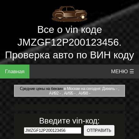
Все о vin коде
JMZGF12P200123456.
Проверка авто по ВИН коду
Главная
МЕНЮ ☰
Средние цены на бензин
в Москве на сегодня: Дизель - ,
АИ92 - , АИ95 - , АИ98 -
Введите vin-код: