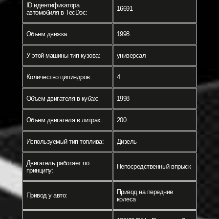
ID идентификатора
16691
автомобиля в TecDoc:
Объем движка:
1998
У этой машины тип кузова:
универсал
Количество цилиндров:
4
Объем двигателя в кубах:
1998
Объем двигателя в литрах:
200
Используемый тип топлива:
Дизель
Двигатель работает по
Непосредственный впрыск
принципу:
Привод на передние
Привод у авто:
колеса