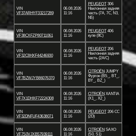
PEUGEOT
306
VIN
06.08.2026
Наклонная задняя
VF37ARHYF33217289
11:16
часть (7A, 7C, N3,
N5)
VIN
06.08.2026
PEUGEOT
406
VF38CXFZP80711061
11:16
купе (8C)
PEUGEOT
206
VIN
06.08.2026
Наклонная задняя
VF32C8HXF44246930
11:16
часть (2A/C)
CITROËN
JUMPY
VIN
06.08.2026
Фургон (BS_, BT_,
VF7BZWJYB86076370
11:16
BY_, BZ_)
VIN
06.08.2026
CITROËN
XANTIA
VF7X1DHXF72224308
11:16
(X1_, X2_)
VIN
06.08.2026
PEUGEOT
206 CC
VF32DNFUF43638071
11:16
(2D)
VIN
06.08.2026
CITROËN
SAXO
VF7S0VJXB57939111
11:16
(S0, S1)