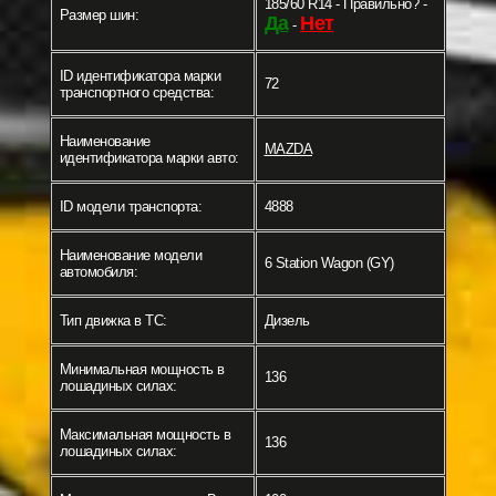
185/60 R14 - Правильно? -
Размер шин:
Да
Нет
-
ID идентификатора марки
72
транспортного средства:
Наименование
MAZDA
идентификатора марки авто:
ID модели транспорта:
4888
Наименование модели
6 Station Wagon (GY)
автомобиля:
Тип движка в ТС:
Дизель
Минимальная мощность в
136
лошадиных силах:
Максимальная мощность в
136
лошадиных силах: