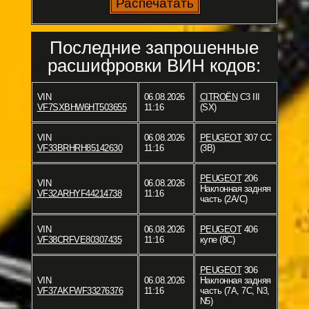
Последние запрошенные
расшифровки ВИН кодов:
VIN
06.08.2026
CITROËN
C3 III
VF7SXBHW6HT503655
11:16
(SX)
VIN
06.08.2026
PEUGEOT
307 CC
VF33BRHRH85142630
11:16
(3B)
PEUGEOT
206
VIN
06.08.2026
Наклонная задняя
VF32ARHYF44214738
11:16
часть (2A/C)
VIN
06.08.2026
PEUGEOT
406
VF38CRFVE80307435
11:16
купе (8C)
PEUGEOT
306
VIN
06.08.2026
Наклонная задняя
VF37AKFWF33276376
11:16
часть (7A, 7C, N3,
N5)