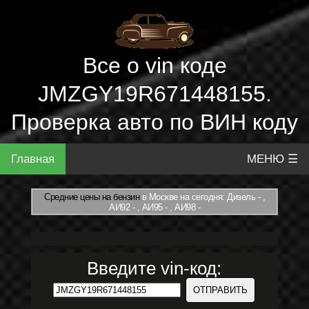
Все о vin коде
JMZGY19R671448155.
Проверка авто по ВИН коду
Главная
МЕНЮ ☰
Средние цены на бензин
в Москве на сегодня: Дизель - ,
АИ92 - , АИ95 - , АИ98 -
Введите vin-код: