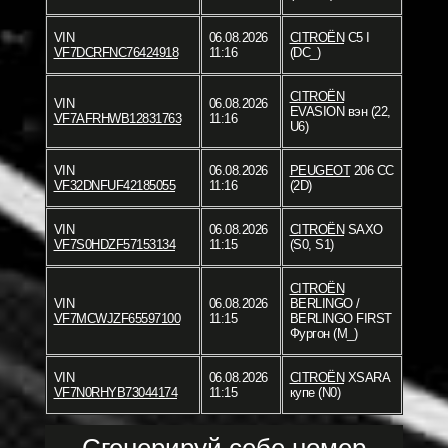
VIN
06.08.2026
CITROËN
C5 I
VF7DCRFNC76424918
11:16
(DC_)
CITROËN
VIN
06.08.2026
EVASION вэн (22,
VF7AFRHWB12831763
11:16
U6)
VIN
06.08.2026
PEUGEOT
206 CC
VF32DNFUF42185055
11:16
(2D)
VIN
06.08.2026
CITROËN
SAXO
VF7S0HDZF57153134
11:15
(S0, S1)
CITROËN
VIN
06.08.2026
BERLINGO /
VF7MCWJZF65597100
11:15
BERLINGO FIRST
Фургон (M_)
VIN
06.08.2026
CITROËN
XSARA
VF7N0RHYB73044174
11:15
купе (N0)
Сгенерируй себе номер