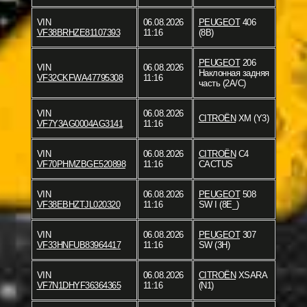
VIN
06.08.2026
PEUGEOT
406
VF38BRHZE81107393
11:16
(8B)
PEUGEOT
206
VIN
06.08.2026
Наклонная задняя
VF32CKFWA47795308
11:16
часть (2A/C)
VIN
06.08.2026
CITROËN
XM (Y3)
VF7Y3AG0004AG3141
11:16
VIN
06.08.2026
CITROËN
C4
VF70PHMZBGE520898
11:16
CACTUS
VIN
06.08.2026
PEUGEOT
508
VF38EBHZTJL020320
11:16
SW I (8E_)
VIN
06.08.2026
PEUGEOT
307
VF33HNFUB83964417
11:16
SW (3H)
VIN
06.08.2026
CITROËN
XSARA
VF7N1DHYF36364365
11:16
(N1)