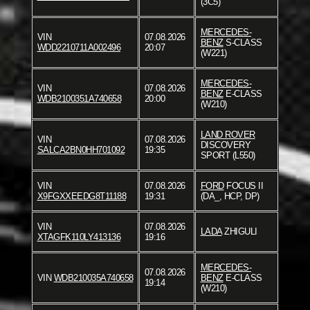
(3C5)
MERCEDES-
VIN
07.08.2026
BENZ
S-CLASS
WDD2210711A002496
20:07
(W221)
MERCEDES-
VIN
07.08.2026
BENZ
E-CLASS
WDB2100351A740658
20:00
(W210)
LAND ROVER
VIN
07.08.2026
DISCOVERY
SALCA2BN0HH701092
19:35
SPORT (L550)
VIN
07.08.2026
FORD
FOCUS II
X9FGXXEEDG8T11188
19:31
(DA_, HCP, DP)
VIN
07.08.2026
LADA
ZHIGULI
XTAGFK110LY413136
19:16
MERCEDES-
07.08.2026
VIN
WDB210035A740658
BENZ
E-CLASS
19:14
(W210)