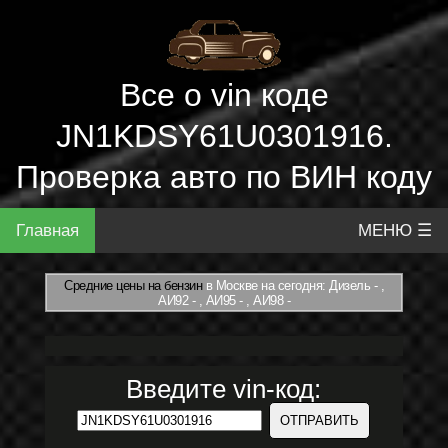
Все о vin коде
JN1KDSY61U0301916.
Проверка авто по ВИН коду
Главная
МЕНЮ ☰
Средние цены на бензин
в Москве на сегодня: Дизель - ,
АИ92 - , АИ95 - , АИ98 -
Введите vin-код: