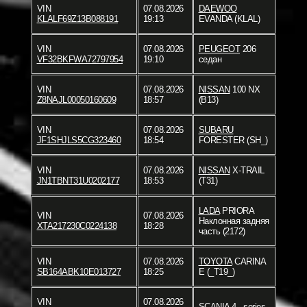
VIN
07.08.2026
DAEWOO
KLALF69Z13B088191
19:13
EVANDA (KLAL)
VIN
07.08.2026
PEUGEOT
206
VF32BKFWA72797954
19:10
седан
VIN
07.08.2026
NISSAN
100 NX
Z8NAJL00050160609
18:57
(B13)
VIN
07.08.2026
SUBARU
JF1SHJLS5CG323460
18:54
FORESTER (SH_)
VIN
07.08.2026
NISSAN
X-TRAIL
JN1TBNT31U0202177
18:53
(T31)
LADA
PRIORA
VIN
07.08.2026
Наклонная задняя
XTA217230C0224138
18:28
часть (2172)
VIN
07.08.2026
TOYOTA
CARINA
SB164ABK10E013727
18:25
E (_T19_)
VIN
07.08.2026
SCANIA
4 - series