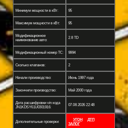
Минимум мощности в кВт:
95
Максимум мощности в кВт:
95
Модификационное
2.8 TD
наименование авто:
Модификационный номер ТС:
9994
Сколько клапанов:
2
Начали производство:
Июнь 1997 года
Закончили производство:
Май 2000 года
Дата расшифровки vin кода
07.08.2026 22:48
JN1KDSY61U0301916:
УГОН
ДТП
Дополнительные проверки:
ЗАЛОГ