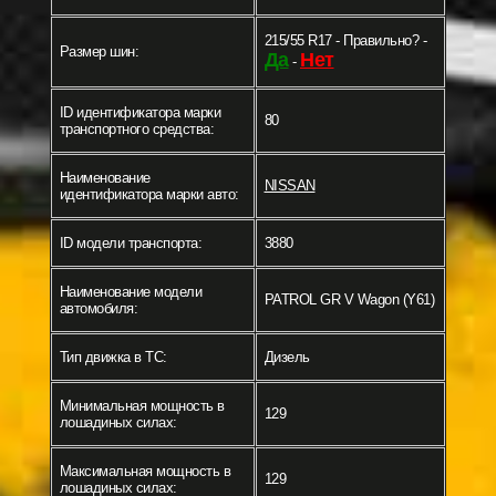
215/55 R17 - Правильно? -
Размер шин:
Да
Нет
-
ID идентификатора марки
80
транспортного средства:
Наименование
NISSAN
идентификатора марки авто:
ID модели транспорта:
3880
Наименование модели
PATROL GR V Wagon (Y61)
автомобиля:
Тип движка в ТС:
Дизель
Минимальная мощность в
129
лошадиных силах:
Максимальная мощность в
129
лошадиных силах: