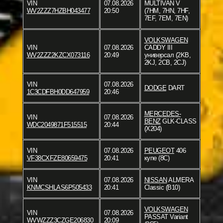
VIN
07.08.2026
MULTIVAN V
WV2ZZZ7HZBH043477
20:50
(7HM, 7HN, 7HF,
7EF, 7EM, 7EN)
VOLKSWAGEN
VIN
07.08.2026
CADDY III
WV2ZZZ2KZCX073116
20:49
универсал (2KB,
2KJ, 2CB, 2CJ)
VIN
07.08.2026
DODGE
DART
1C3CDFBH0DD647959
20:46
MERCEDES-
VIN
07.08.2026
BENZ
GLK-CLASS
WDC2049871F515515
20:44
(X204)
VIN
07.08.2026
PEUGEOT
406
VF38CXFZE80659475
20:41
купе (8C)
VIN
07.08.2026
NISSAN
ALMERA
KNMCSHLAS6P505433
20:41
Classic (B10)
VOLKSWAGEN
VIN
07.08.2026
PASSAT Variant
WVWZZZ3CZGE206830
20:09