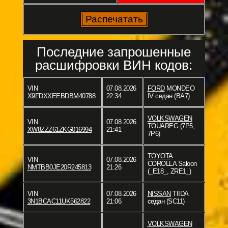
Последние запрошенные
расшифровки ВИН кодов:
VIN
07.08.2026
FORD
MONDEO
X9FDXXEEBDBM40788
22:34
IV седан (BA7)
VOLKSWAGEN
VIN
07.08.2026
TOUAREG (7P5,
XW8ZZZ61ZKG016994
21:41
7P6)
TOYOTA
VIN
07.08.2026
COROLLA Saloon
NMTBB0JE20R245813
21:26
(_E18_, ZRE1_)
VIN
07.08.2026
NISSAN
TIIDA
3N1BCAC11UK562822
21:06
седан (SC11)
VOLKSWAGEN