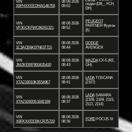
VIN
08.08.2026
седан (DB_, FCH,
X9FHXXEEDHAG46758
09:02
DH)
PEUGEOT
VIN
08.08.2026
PARTNER Фургон
VF3GCKFWC96261321
08:52
(5)
VIN
08.08.2026
DODGE
1C3ACB6K07N637715
08:44
AVENGER
VIN
08.08.2026
MAZDA
CX-5 (KE,
JMZKE897800425430
08:43
GH)
VIN
08.08.2026
LADA
TOSCANA
XTA219010K0554967
08:41
(2107)
LADA
SAMARA
VIN
08.08.2026
(2108, 2109, 2115,
XTA210930S1682188
08:37
2113, 2114)
VIN
08.08.2026
FORD
FOCUS III
X9FKXXEEBKCR75720
08:36