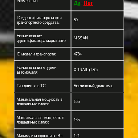
Размер шин:
Да
Нет
-
ID идентификатора марки
80
транспортного средства:
Наименование
NISSAN
идентификатора марки авто:
ID модели транспорта:
4784
Наименование модели
X-TRAIL (T30)
автомобиля:
Тип движка в ТС:
Бензиновый двигатель
Минимальная мощность в
165
лошадиных силах:
Максимальная мощность в
165
лошадиных силах:
Минимум мощности в кВт:
121