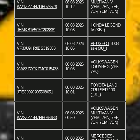
VIN
08.08.2026
MULTIVAN V
WV1ZZZ7HZDH076526
10:12
(7HM, 7HN, 7HF,
7EF, 7EM, 7EN)
VIN
08.08.2026
HONDA
LEGEND
JHMKB16507C202839
10:08
IV (KB_)
VIN
08.08.2026
PEUGEOT
3008
VF30U9HR8BS319353
10:06
вэн (0U_)
VOLKSWAGEN
VIN
08.08.2026
TOUAREG (7P5,
XW8ZZZCKZMG015438
10:03
7P6)
TOYOTA
LAND
VIN
08.08.2026
CRUISER 100
JTECJ09J905508651
10:01
(_J1_)
VOLKSWAGEN
VIN
08.08.2026
MULTIVAN V
WV2ZZZ7HZNH066633
09:50
(7HM, 7HN, 7HF,
7EF, 7EM, 7EN)
MERCEDES-
VIN
08.08.2026