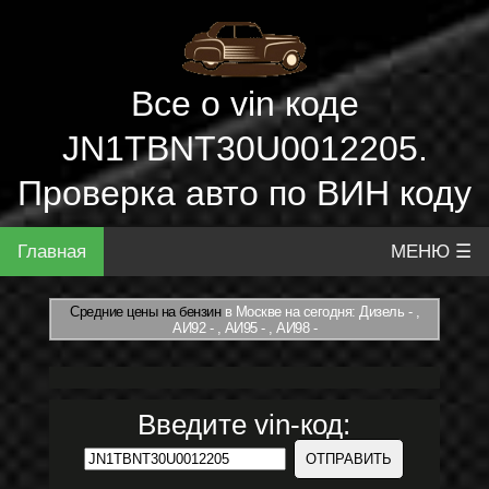
Все о vin коде
JN1TBNT30U0012205.
Проверка авто по ВИН коду
Главная
МЕНЮ ☰
Средние цены на бензин
в Москве на сегодня: Дизель - ,
АИ92 - , АИ95 - , АИ98 -
Введите vin-код: