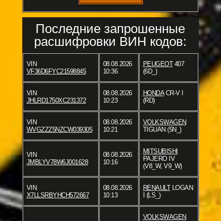
Последние запрошенные
расшифровки ВИН кодов:
VIN
08.08.2026
PEUGEOT
407
VF36D6FYC21598845
10:36
(6D_)
VIN
08.08.2026
HONDA
CR-V I
JHLRD1750XC231372
10:23
(RD)
VIN
08.08.2026
VOLKSWAGEN
WVGZZZ5NZCW039305
10:21
TIGUAN (5N_)
MITSUBISHI
VIN
08.08.2026
PAJERO IV
JMBLYV78W6J001628
10:16
(V8_W, V9_W)
VIN
08.08.2026
RENAULT
LOGAN
X7LLSRBYHCH572667
10:13
I (LS_)
VOLKSWAGEN