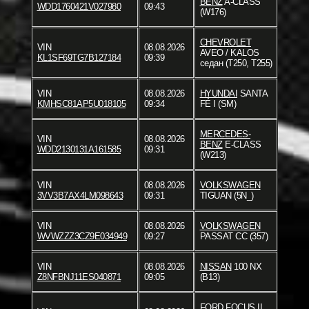
BENZ
A-CLASS
WDD1760421V027980
09:43
(W176)
CHEVROLET
VIN
08.08.2026
AVEO / KALOS
KL1SF69TG7B127184
09:39
седан (T250, T255)
VIN
08.08.2026
HYUNDAI
SANTA
KMHSC81AP5U018105
09:34
FÉ I (SM)
MERCEDES-
VIN
08.08.2026
BENZ
E-CLASS
WDD2130131A161585
09:31
(W213)
VIN
08.08.2026
VOLKSWAGEN
3VV3B7AX4LM098643
09:31
TIGUAN (5N_)
VIN
08.08.2026
VOLKSWAGEN
WVWZZZ3CZ9E034949
09:27
PASSAT CC (357)
VIN
08.08.2026
NISSAN
100 NX
Z8NFBNJ11ES040871
09:05
(B13)
FORD
FOCUS II