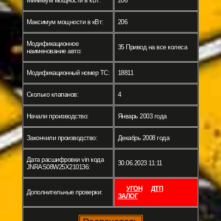
Минимум мощности в кВт:
206
Максимум мощности в кВт:
206
Модификационное
35 Привод на все колеса
наименование авто:
Модификационный номер ТС:
18811
Сколько клапанов:
4
Начали производство:
Январь 2003 года
Закончили производство:
Декабрь 2008 года
Дата расшифровки vin кода
30.06.2023 11:11
JNRAS08W25X210136:
УГОН
ДТП
Дополнительные проверки:
ЗАЛОГ