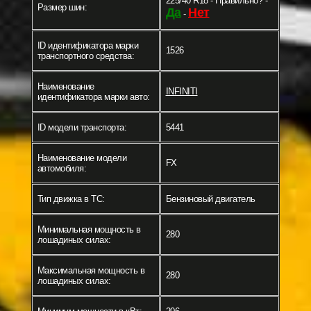
225/40 R18 - Правильно? -
Размер шин:
Да
Нет
-
ID идентификатора марки
1526
транспортного средства:
Наименование
INFINITI
идентификатора марки авто:
ID модели транспорта:
5441
Наименование модели
FX
автомобиля:
Тип движка в ТС:
Бензиновый двигатель
Минимальная мощность в
280
лошадиных силах:
Максимальная мощность в
280
лошадиных силах: