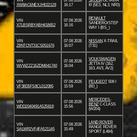
VIN
07.08.2026
SKODA
OCTAVIA
XW8AC6NEXJH022128
16:17
III (5E3, NL3, NR3)
RENAULT
VIN
07.08.2026
SANDERO/STEP
X7LBSRBYABH418652
16:16
WAY I (BS_)
VIN
07.08.2026
NISSAN
X-TRAIL
Z8NTCNT31CS051676
16:07
(T31)
VOLKSWAGEN
VIN
07.08.2026
JETTA IV (162,
WVWZZZ16ZDM041740
16:04
163, AV3, AV2)
VIN
07.08.2026
PEUGEOT
508 I
VF38D5FS8CL012085
15:59
(8D_)
MERCEDES-
VIN
07.08.2026
BENZ
C-CLASS
WDD2040491A525918
15:56
(W204)
LAND ROVER
VIN
07.08.2026
RANGE ROVER
SALWR2VF4FA521145
15:49
SPORT (L494)