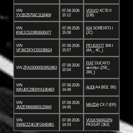
VIN
07.08.2026
VOLVO
XC70 II
YV1BZ8756C1118409
15:12
(136)
VIN
07.08.2026
KIA
SORENTO I
KNEJC523855500477
15:08
(JC)
VIN
07.08.2026
PEUGEOT
308 I
VF34C5FXC55338624
15:07
(4A_, 4C_)
FIAT
DUCATO
07.08.2026
VIN
ZFA25000002952883
автобус (250_,
15:04
290_)
VIN
07.08.2026
AUDI
A4 (8D2, B5)
WAUDC28D0YA190493
14:48
VIN
07.08.2026
MAZDA
CX-7 (ER)
JMZER893800123840
14:45
VIN
07.08.2026
VOLKSWAGEN
XW8ZZZ4G3FG045981
14:33
PASSAT (362)