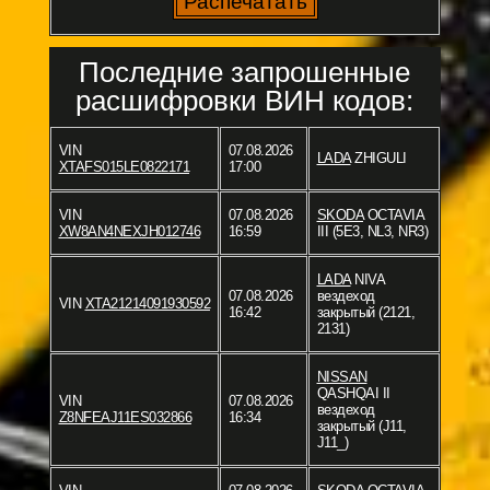
Последние запрошенные
расшифровки ВИН кодов:
VIN
07.08.2026
LADA
ZHIGULI
XTAFS015LE0822171
17:00
VIN
07.08.2026
SKODA
OCTAVIA
XW8AN4NEXJH012746
16:59
III (5E3, NL3, NR3)
LADA
NIVA
07.08.2026
вездеход
VIN
XTA21214091930592
16:42
закрытый (2121,
2131)
NISSAN
QASHQAI II
VIN
07.08.2026
вездеход
Z8NFEAJ11ES032866
16:34
закрытый (J11,
J11_)