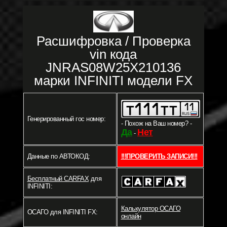
Расшифровка / Проверка
vin кода
JNRAS08W25X210136
марки INFINITI модели FX
Генерированный гос номер:
- Похож на Ваш номер? -
Да
Нет
-
Данные по АВТОКОД:
!!!ПРОВЕРИТЬ ЗАПИСИ!!!
Бесплатный CARFAX
для
INFINITI:
Калькулятор ОСАГО
ОСАГО для INFINITI FX:
онлайн