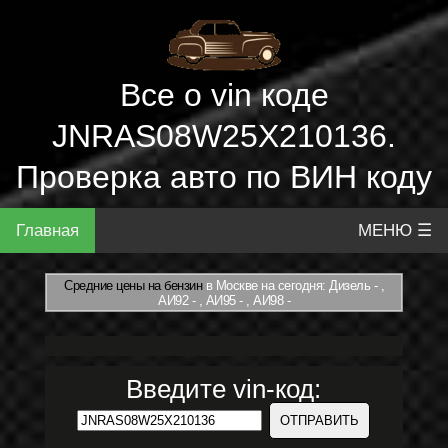
Все о vin коде
JNRAS08W25X210136.
Проверка авто по ВИН коду
Главная
МЕНЮ ☰
Средние цены на бензин
в Москве на сегодня: Дизель - ,
АИ92 - , АИ95 - , АИ98 -
Введите vin-код: