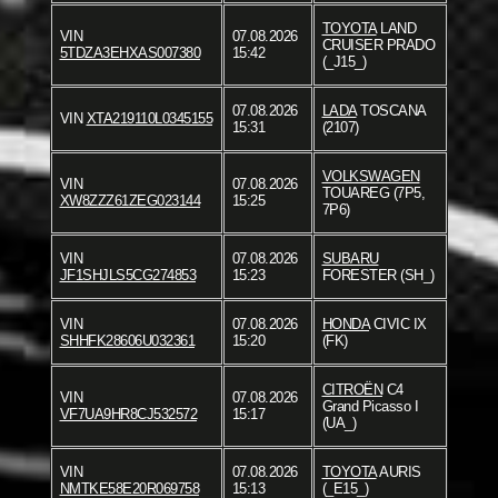
TOYOTA
LAND
VIN
07.08.2026
CRUISER PRADO
5TDZA3EHXAS007380
15:42
(_J15_)
07.08.2026
LADA
TOSCANA
VIN
XTA219110L0345155
15:31
(2107)
VOLKSWAGEN
VIN
07.08.2026
TOUAREG (7P5,
XW8ZZZ61ZEG023144
15:25
7P6)
VIN
07.08.2026
SUBARU
JF1SHJLS5CG274853
15:23
FORESTER (SH_)
VIN
07.08.2026
HONDA
CIVIC IX
SHHFK28606U032361
15:20
(FK)
CITROËN
C4
VIN
07.08.2026
Grand Picasso I
VF7UA9HR8CJ532572
15:17
(UA_)
VIN
07.08.2026
TOYOTA
AURIS
NMTKE58E20R069758
15:13
(_E15_)