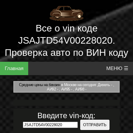
Все о vin коде
JSAJTD54V00228020.
Проверка авто по ВИН коду
Главная
МЕНЮ ☰
Средние цены на бензин
в Москве на сегодня: Дизель - ,
АИ92 - , АИ95 - , АИ98 -
Введите vin-код: