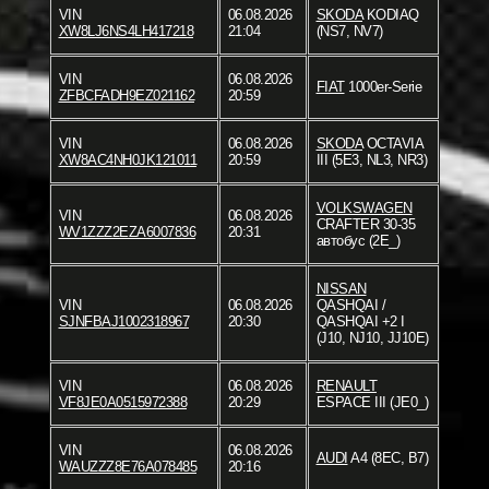
VIN
06.08.2026
SKODA
KODIAQ
XW8LJ6NS4LH417218
21:04
(NS7, NV7)
VIN
06.08.2026
FIAT
1000er-Serie
ZFBCFADH9EZ021162
20:59
VIN
06.08.2026
SKODA
OCTAVIA
XW8AC4NH0JK121011
20:59
III (5E3, NL3, NR3)
VOLKSWAGEN
VIN
06.08.2026
CRAFTER 30-35
WV1ZZZ2EZA6007836
20:31
автобус (2E_)
NISSAN
VIN
06.08.2026
QASHQAI /
SJNFBAJ1002318967
20:30
QASHQAI +2 I
(J10, NJ10, JJ10E)
VIN
06.08.2026
RENAULT
VF8JE0A0515972388
20:29
ESPACE III (JE0_)
VIN
06.08.2026
AUDI
A4 (8EC, B7)
WAUZZZ8E76A078485
20:16