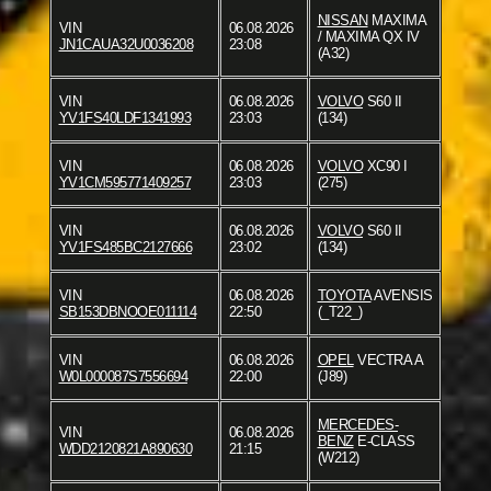
NISSAN
MAXIMA
VIN
06.08.2026
/ MAXIMA QX IV
JN1CAUA32U0036208
23:08
(A32)
VIN
06.08.2026
VOLVO
S60 II
YV1FS40LDF1341993
23:03
(134)
VIN
06.08.2026
VOLVO
XC90 I
YV1CM595771409257
23:03
(275)
VIN
06.08.2026
VOLVO
S60 II
YV1FS485BC2127666
23:02
(134)
VIN
06.08.2026
TOYOTA
AVENSIS
SB153DBNOOE011114
22:50
(_T22_)
VIN
06.08.2026
OPEL
VECTRA A
W0L000087S7556694
22:00
(J89)
MERCEDES-
VIN
06.08.2026
BENZ
E-CLASS
WDD2120821A890630
21:15
(W212)