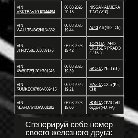
VIN
06.08.2026
NISSAN
ALMERA
VSKTBAV10U0044484
20:13
TINO (V10)
VIN
06.08.2026
AUDI
A6 (4B2, C5)
WAULT64B62N164682
19:44
TOYOTA
LAND
VIN
06.08.2026
CRUISER PRADO
JTNBV58E30J039176
19:42
(_J15_)
VIN
06.08.2026
SKODA
YETI (5L)
XW8JF25L2CH701246
19:39
VIN
06.08.2026
MAZDA
CX-5 (KE,
RUMKEC978GV069415
19:21
GH)
VIN
06.08.2026
HONDA
CIVIC VIII
NLAFD76408W001182
19:06
седан (FD, FA)
Сгенерируй себе номер
своего железного друга: