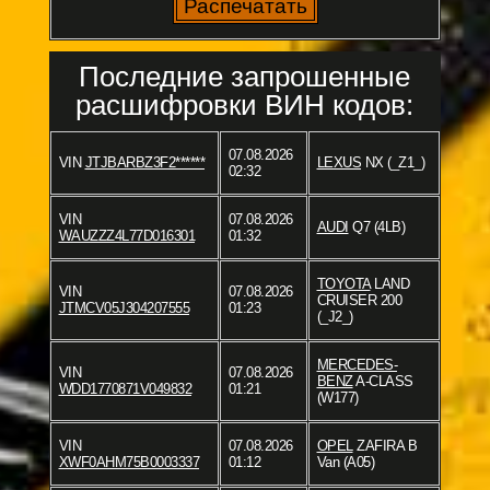
Последние запрошенные
расшифровки ВИН кодов:
07.08.2026
VIN
JTJBARBZ3F2******
LEXUS
NX (_Z1_)
02:32
VIN
07.08.2026
AUDI
Q7 (4LB)
WAUZZZ4L77D016301
01:32
TOYOTA
LAND
VIN
07.08.2026
CRUISER 200
JTMCV05J304207555
01:23
(_J2_)
MERCEDES-
VIN
07.08.2026
BENZ
A-CLASS
WDD1770871V049832
01:21
(W177)
VIN
07.08.2026
OPEL
ZAFIRA B
XWF0AHM75B0003337
01:12
Van (A05)