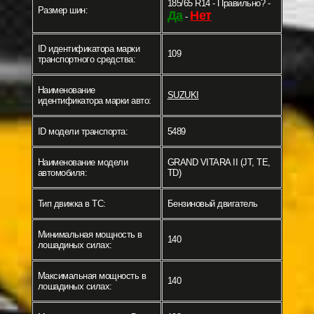
185/65 R14 - Правильно? -
Размер шин:
Да
Нет
-
ID идентификатора марки
109
транспортного средства:
Наименование
SUZUKI
идентификатора марки авто:
ID модели транспорта:
5489
Наименование модели
GRAND VITARA II (JT, TE,
автомобиля:
TD)
Тип движка в ТС:
Бензиновый двигатель
Минимальная мощность в
140
лошадиных силах:
Максимальная мощность в
140
лошадиных силах: