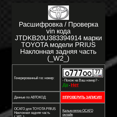
Расшифровка / Проверка
vin кода
JTDKB20U383394914 марки
TOYOTA модели PRIUS
Наклонная задняя часть
(_W2_)
Генерированный гос номер:
- Похож на Ваш номер? -
Да
Нет
-
Данные по АВТОКОД:
!!!ПРОВЕРИТЬ ЗАПИСИ!!!
ОСАГО для TOYOTA PRIUS
Калькулятор ОСАГО
Наклонная задняя часть
онлайн
(_W2_):