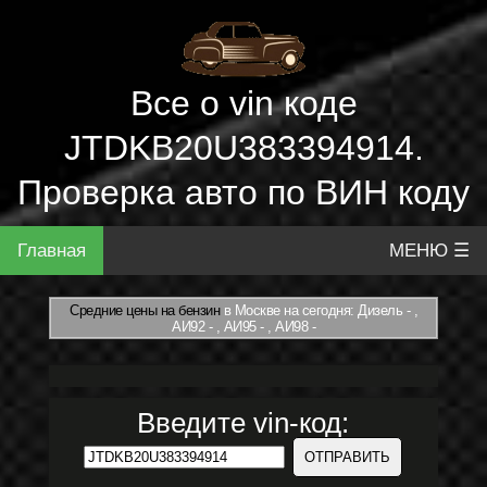
Все о vin коде
JTDKB20U383394914.
Проверка авто по ВИН коду
Главная
МЕНЮ ☰
Средние цены на бензин
в Москве на сегодня: Дизель - ,
АИ92 - , АИ95 - , АИ98 -
Введите vin-код: