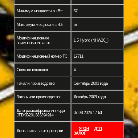
Минимум мощности в кВт:
57
Максимум мощности в кВт:
57
Модификационное
1.5 Hybrid (NHW20_)
наименование авто:
Модификационный номер ТС:
17711
Сколько клапанов:
4
Начали производство:
Сентябрь 2003 года
Закончили производство:
Декабрь 2009 года
Дата расшифровки vin кода
07.08.2026 17:53
JTDKB20U383394914:
УГОН
ДТП
Дополнительные проверки:
ЗАЛОГ