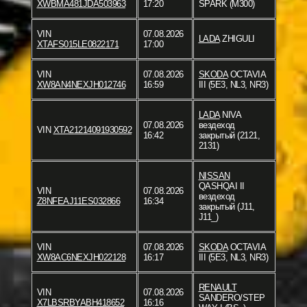
XWBMA481JDA503963
17:20
SPARK (M300)
VIN
07.08.2026
LADA
ZHIGULI
XTAFS015LE0822171
17:00
VIN
07.08.2026
SKODA
OCTAVIA
XW8AN4NEXJH012746
16:59
III (5E3, NL3, NR3)
LADA
NIVA
07.08.2026
вездеход
VIN
XTA21214091930592
16:42
закрытый (2121,
2131)
NISSAN
QASHQAI II
VIN
07.08.2026
вездеход
Z8NFEAJ11ES032866
16:34
закрытый (J11,
J11_)
VIN
07.08.2026
SKODA
OCTAVIA
XW8AC6NEXJH022128
16:17
III (5E3, NL3, NR3)
RENAULT
VIN
07.08.2026
SANDERO/STEP
X7LBSRBYABH418652
16:16