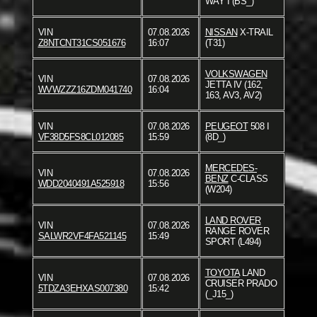
WAY I (BS_)
VIN
07.08.2026
NISSAN
X-TRAIL
Z8NTCNT31CS051676
16:07
(T31)
VOLKSWAGEN
VIN
07.08.2026
JETTA IV (162,
WVWZZZ16ZDM041740
16:04
163, AV3, AV2)
VIN
07.08.2026
PEUGEOT
508 I
VF38D5FS8CL012085
15:59
(8D_)
MERCEDES-
VIN
07.08.2026
BENZ
C-CLASS
WDD2040491A525918
15:56
(W204)
LAND ROVER
VIN
07.08.2026
RANGE ROVER
SALWR2VF4FA521145
15:49
SPORT (L494)
TOYOTA
LAND
VIN
07.08.2026
CRUISER PRADO
5TDZA3EHXAS007380
15:42
(_J15_)