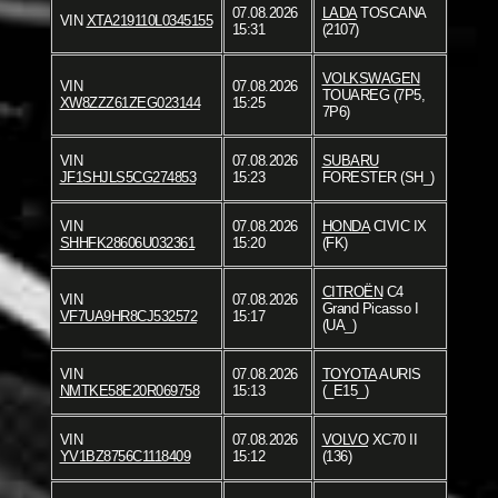
07.08.2026
LADA
TOSCANA
VIN
XTA219110L0345155
15:31
(2107)
VOLKSWAGEN
VIN
07.08.2026
TOUAREG (7P5,
XW8ZZZ61ZEG023144
15:25
7P6)
VIN
07.08.2026
SUBARU
JF1SHJLS5CG274853
15:23
FORESTER (SH_)
VIN
07.08.2026
HONDA
CIVIC IX
SHHFK28606U032361
15:20
(FK)
CITROËN
C4
VIN
07.08.2026
Grand Picasso I
VF7UA9HR8CJ532572
15:17
(UA_)
VIN
07.08.2026
TOYOTA
AURIS
NMTKE58E20R069758
15:13
(_E15_)
VIN
07.08.2026
VOLVO
XC70 II
YV1BZ8756C1118409
15:12
(136)