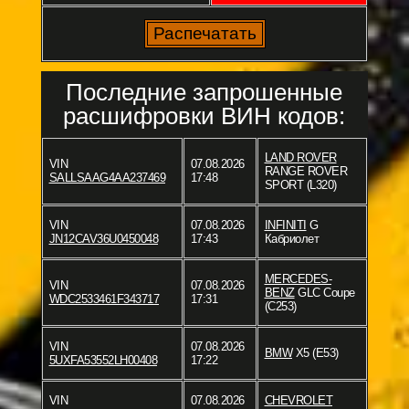
Последние запрошенные
расшифровки ВИН кодов:
LAND ROVER
VIN
07.08.2026
RANGE ROVER
SALLSAAG4AA237469
17:48
SPORT (L320)
VIN
07.08.2026
INFINITI
G
JN12CAV36U0450048
17:43
Кабриолет
MERCEDES-
VIN
07.08.2026
BENZ
GLC Coupe
WDC2533461F343717
17:31
(C253)
VIN
07.08.2026
BMW
X5 (E53)
5UXFA53552LH00408
17:22
VIN
07.08.2026
CHEVROLET