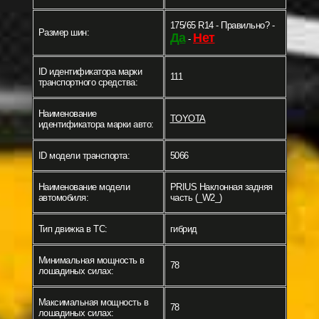
175/65 R14 - Правильно? -
Размер шин:
Да
Нет
-
ID идентификатора марки
111
транспортного средства:
Наименование
TOYOTA
идентификатора марки авто:
ID модели транспорта:
5066
Наименование модели
PRIUS Наклонная задняя
автомобиля:
часть (_W2_)
Тип движка в ТС:
гибрид
Минимальная мощность в
78
лошадиных силах:
Максимальная мощность в
78
лошадиных силах: