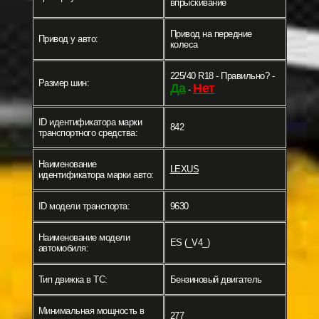
впрыскивание
Привод на передние
Привод у авто:
колеса
225/40 R18 - Правильно? -
Размер шин:
Да
Нет
-
ID идентификатора марки
842
транспортного средства:
Наименование
LEXUS
идентификатора марки авто:
ID модели транспорта:
9630
Наименование модели
ES (_V4_)
автомобиля:
Тип движка в ТС:
Бензиновый двигатель
Минимальная мощность в
277