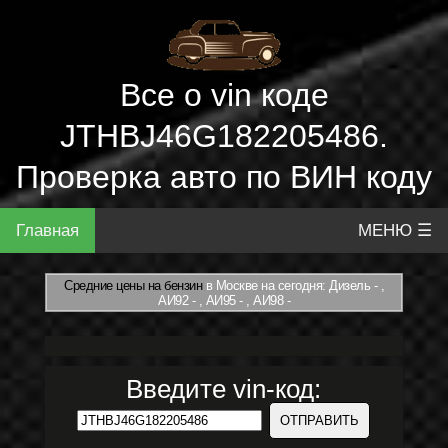
Все о vin коде
JTHBJ46G182205486.
Проверка авто по ВИН коду
Главная
МЕНЮ ☰
Средние цены на бензин
в Москве на сегодня: Дизель - ,
АИ92 - , АИ95 - , АИ98 -
Введите vin-код: