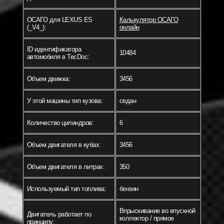
ОСАГО для LEXUS ES
Калькулятор ОСАГО
(_V4_):
онлайн
ID идентификатора
10484
автомобиля в TecDoc:
Объем движка:
3456
У этой машины тип кузова:
седан
Количество цилиндров:
6
Объем двигателя в кубах:
3456
Объем двигателя в литрах:
350
Используемый тип топлива:
бензин
Впрыскивание во впускной
Двигатель работает по
коллектор / прямое
принципу: