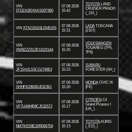
TOYOTA
LAND
VIN
07.08.2026
CRUISER PRADO
5TDZA3EHXAS007380
15:42
(_J15_)
07.08.2026
LADA
TOSCANA
VIN
XTA219110L0345155
15:31
(2107)
VOLKSWAGEN
VIN
07.08.2026
TOUAREG (7P5,
XW8ZZZ61ZEG023144
15:25
7P6)
VIN
07.08.2026
SUBARU
JF1SHJLS5CG274853
15:23
FORESTER (SH_)
VIN
07.08.2026
HONDA
CIVIC IX
SHHFK28606U032361
15:20
(FK)
CITROËN
C4
VIN
07.08.2026
Grand Picasso I
VF7UA9HR8CJ532572
15:17
(UA_)
VIN
07.08.2026
TOYOTA
AURIS
NMTKE58E20R069758
15:13
(_E15_)