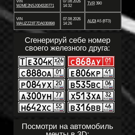
VIN
07.08.2026
TVR
390
WJME2NSJ004320771
14:32
VIN
07.08.2026
AUDI
A5 (8T3)
WAUZZZ8T7DA030898
14:26
Сгенерируй себе номер
своего железного друга:
Посмотри на автомобиль
мечты в 3D: