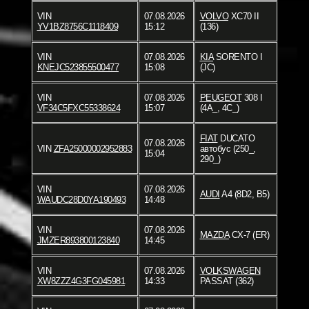
VIN
07.08.2026
VOLVO
XC70 II
YV1BZ8756C1118409
15:12
(136)
VIN
07.08.2026
KIA
SORENTO I
KNEJC523855500477
15:08
(JC)
VIN
07.08.2026
PEUGEOT
308 I
VF34C5FXC55338624
15:07
(4A_, 4C_)
FIAT
DUCATO
07.08.2026
VIN
ZFA25000002952883
автобус (250_,
15:04
290_)
VIN
07.08.2026
AUDI
A4 (8D2, B5)
WAUDC28D0YA190493
14:48
VIN
07.08.2026
MAZDA
CX-7 (ER)
JMZER893800123840
14:45
VIN
07.08.2026
VOLKSWAGEN
XW8ZZZ4G3FG045981
14:33
PASSAT (362)