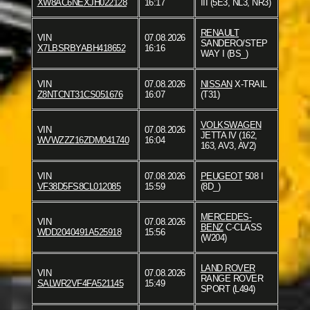
XW8AC6NEXJH022128
16:17
III (5E3, NL3, NR3)
RENAULT
VIN
07.08.2026
SANDERO/STEP
X7LBSRBYABH418652
16:16
WAY I (BS_)
VIN
07.08.2026
NISSAN
X-TRAIL
Z8NTCNT31CS051676
16:07
(T31)
VOLKSWAGEN
VIN
07.08.2026
JETTA IV (162,
WVWZZZ16ZDM041740
16:04
163, AV3, AV2)
VIN
07.08.2026
PEUGEOT
508 I
VF38D5FS8CL012085
15:59
(8D_)
MERCEDES-
VIN
07.08.2026
BENZ
C-CLASS
WDD2040491A525918
15:56
(W204)
LAND ROVER
VIN
07.08.2026
RANGE ROVER
SALWR2VF4FA521145
15:49
SPORT (L494)