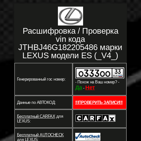
Расшифровка / Проверка
vin кода
JTHBJ46G182205486 марки
LEXUS модели ES (_V4_)
Генерированный гос номер:
- Похож на Ваш номер? -
Да
Нет
-
Данные по АВТОКОД:
!!!ПРОВЕРИТЬ ЗАПИСИ!!!
Бесплатный CARFAX
для
LEXUS:
Бесплатный AUTOCHECK
для LEXUS: