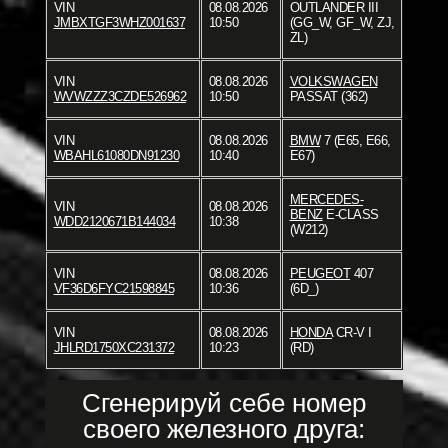
VIN
08.08.2026
OUTLANDER III
JMBXTGF3WHZ001637
10:50
(GG_W, GF_W, ZJ,
ZL)
VIN
08.08.2026
VOLKSWAGEN
WVWZZZ3CZDE526962
10:50
PASSAT (362)
VIN
08.08.2026
BMW
7 (E65, E66,
WBAHL61080DN91230
10:40
E67)
MERCEDES-
VIN
08.08.2026
BENZ
E-CLASS
WDD2120671B144034
10:38
(W212)
VIN
08.08.2026
PEUGEOT
407
VF36D6FYC21598845
10:36
(6D_)
VIN
08.08.2026
HONDA
CR-V I
JHLRD1750XC231372
10:23
(RD)
Сгенерируй себе номер
своего железного друга: