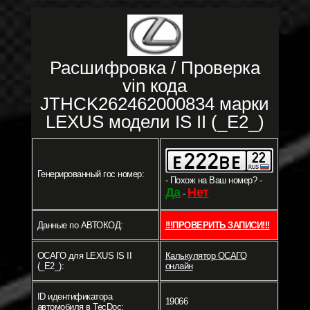
Расшифровка / Проверка
vin кода
JTHCK262462000834 марки
LEXUS модели IS II (_E2_)
Генерированный гос номер:
- Похож на Ваш номер? -
Да
Нет
-
Данные по АВТОКОД:
!!!ПРОВЕРИТЬ ЗАПИСИ!!!
ОСАГО для LEXUS IS II
Калькулятор ОСАГО
(_E2_):
онлайн
ID идентификатора
19066
автомобиля в TecDoc: