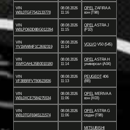
VIN
08.08.2026
OPEL
ZAFIRA A
W0L0TGF7542133778
11:16
вэн (T98)
VIN
08.08.2026
OPEL
ASTRA J
W0LPD6DD8BG012294
11:15
(P10)
VIN
08.08.2026
VOLVO
V50 (545)
YV1MW84F1C2692319
11:14
VIN
08.08.2026
OPEL
ASTRA H
XWFOAHL35B0010180
11:14
универсал (A04)
VIN
08.08.2026
PEUGEOT
406
VF38BRFVT80623836
11:13
(8B)
VIN
08.08.2026
OPEL
MERIVA A
W0L0XCE7584275534
11:06
вэн (X03)
VIN
08.08.2026
OPEL
ASTRA G
W0L0TGF6945121574
11:06
седан (T98)
MITSUBISHI