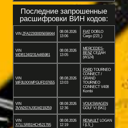
Последние запрошенные
расшифровки ВИН кодов:
08.08.2026
FIAT
DOBLO
VIN
ZFA22300005659044
13:06
Cargo (223_)
MERCEDES-
VIN
08.08.2026
BENZ
СЕДАН
WDB1240231A465981
13:05
(W124)
FORD
TOURNEO
CONNECT /
VIN
08.08.2026
GRAND
WF0UXXWPGUFD37655
13:03
TOURNEO
CONNECT V408
Kombi
VIN
08.08.2026
VOLKSWAGEN
3VW267AJ0GM219259
12:36
GOLF VI (5K1)
VIN
08.08.2026
RENAULT
LOGAN
X7LLSRB1HCH521795
12:19
I (LS_)