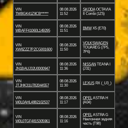
VIN
08.08.2026
SKODA
OCTAVIA
TMBGK41Z9CB******
11:52
II Combi (1Z5)
VIN
08.08.2026
BMW
X5 (E70)
WBAFF41060L149295
11:51
VOLKSWAGEN
VIN
08.08.2026
TOUAREG (7P5,
XW8ZZZ7PZCG001600
11:50
7P6)
VIN
08.08.2026
NISSAN
TEANA I
JN1BAUJ32U0000947
11:36
(J31)
VIN
08.08.2026
LEXUS
RX (_U3_)
JTJHK31U782044557
11:30
VIN
08.08.2026
OPEL
ASTRA H
W0L0AHL4882102537
11:17
(A04)
OPEL
ASTRA G
VIN
08.08.2026
Наклонная задняя
W0L0TGF4815305961
11:16
часть (T98)