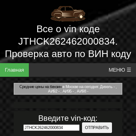
Все о vin коде
JTHCK262462000834.
Проверка авто по ВИН коду
Главная
МЕНЮ ☰
Средние цены на бензин
в Москве на сегодня: Дизель - ,
АИ92 - , АИ95 - , АИ98 -
Введите vin-код: