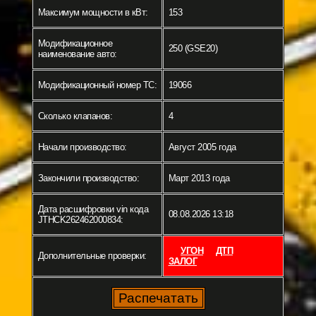
Максимум мощности в кВт:
153
Модификационное
250 (GSE20)
наименование авто:
Модификационный номер ТС:
19066
Сколько клапанов:
4
Начали производство:
Август 2005 года
Закончили производство:
Март 2013 года
Дата расшифровки vin кода
08.08.2026 13:18
JTHCK262462000834:
УГОН
ДТП
Дополнительные проверки:
ЗАЛОГ