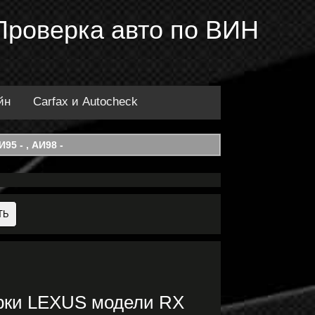
Проверка авто по ВИН
йн
Carfax и Autocheck
95 - , АИ98 -
арки LEXUS модели RX