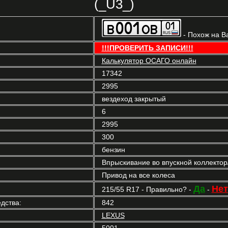
(_U3_)
- Похож на В
!!!ПРОВЕРИТЬ ЗАПИСИ!!!
Калькулятор ОСАГО онлайн
17342
2995
вездеход закрытый
6
2995
300
бензин
Впрыскивание во впускной коллекто
Привод на все колеса
Да
Нет
215/55 R17 - Правильно? -
-
дства:
842
LEXUS
5001