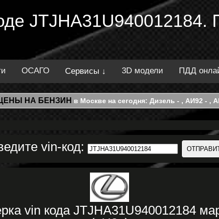
 коде JTJHA31U940012184. 
ти
ОСАГО
3D модели
ПДД онла
Сервисы ↓
ЦЕНЫ НА БЕНЗИН
в Москве на сегодня: Дизель - , АИ92 - , АИ
ведите vin-код:
рка vin кода JTJHA31U940012184 м