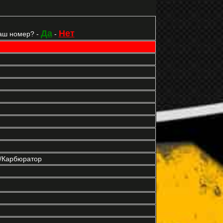
Да
Нет
аш номер? -
-
р/Карбюратор