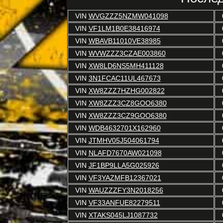
VIN
WVGZZZ5NZMW041098
VIN
VF1LM1B0E38416974
VIN
WBAVB11010VE38985
VIN
WVWZZZ3CZAE003860
VIN
XW8LD6NS5MH411128
VIN
3N1FCAC11UL467673
VIN
XW8ZZZ7HZHG002822
VIN
XW8ZZZ3CZ8GOO6380
VIN
XW8ZZZ3CZ9GOO6380
VIN
WDB4632701X162960
VIN
JTMHV05J504061794
VIN
NLAFD7670AW021098
VIN
JF1BP9LLA5G025926
VIN
VF3YAZMFB12367021
VIN
WAUZZZFY3N2018256
VIN
VF33ANFUE82279511
VIN
XTAKS045LJ1087732