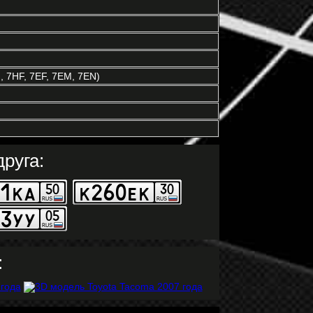
 7HF, 7EF, 7EM, 7EN)
руга:
: