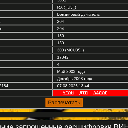
RX (_U3_)
Бензиновый двигатель
:
204
:
204
150
150
300 (MCU35_)
17342
4
Май 2003 года
Декабрь 2008 года
2184:
07.08.2026 13:44
УГОН
ДТП
ЗАЛОГ
ние запрошенные расшифровки ВИН