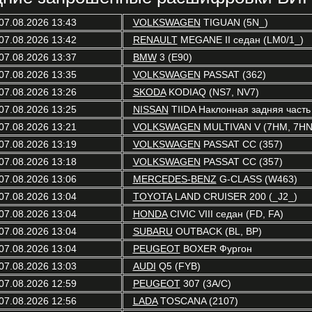
07.08.2026 13:43
VOLKSWAGEN
TIGUAN (5N_)
07.08.2026 13:42
RENAULT
MEGANE II седан (LM0/1_)
07.08.2026 13:37
BMW
3 (E90)
07.08.2026 13:35
VOLKSWAGEN
PASSAT (362)
07.08.2026 13:26
SKODA
KODIAQ (NS7, NV7)
07.08.2026 13:25
NISSAN
TIIDA Наклонная задняя часть
07.08.2026 13:21
VOLKSWAGEN
MULTIVAN V (7HM, 7HN,
07.08.2026 13:19
VOLKSWAGEN
PASSAT CC (357)
07.08.2026 13:18
VOLKSWAGEN
PASSAT CC (357)
07.08.2026 13:06
MERCEDES-BENZ
G-CLASS (W463)
07.08.2026 13:04
TOYOTA
LAND CRUISER 200 (_J2_)
07.08.2026 13:04
HONDA
CIVIC VIII седан (FD, FA)
07.08.2026 13:04
SUBARU
OUTBACK (BL, BP)
07.08.2026 13:04
PEUGEOT
BOXER Фургон
07.08.2026 13:03
AUDI
Q5 (FYB)
07.08.2026 12:59
PEUGEOT
307 (3A/C)
07.08.2026 12:56
LADA
TOSCANA (2107)