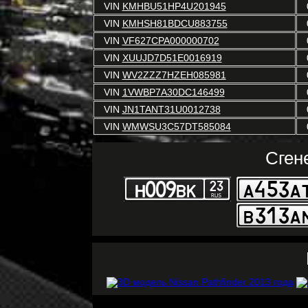
VIN
KMHBU51HP4U201945
VIN
KMHSH81BDCU883755
VIN
VF627CPA000000702
VIN
XUUJD7D51E0016919
VIN
WV2ZZZ7HZEH085981
VIN
1VWBP7A30DC146499
VIN
JN1TANT31U0012738
VIN
WMWSU3C57DT585084
Сген