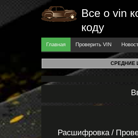
Все о vin
коду
Главная
Проверить VIN
Новос
СРЕДНИЕ 
В
Расшифровка / Прове