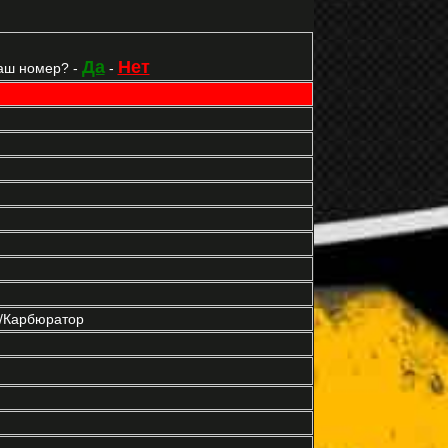
Да
Нет
аш номер? -
-
р/Карбюратор