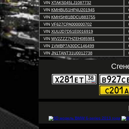
VIN
XTAKS045LJ1087732
VIN
KMHBU51HP4U201945
VIN
KMHSH81BDCU883755
VIN
VF627CPA000000702
VIN
XUUJD7D51E0016919
VIN
WV2ZZZ7HZEH085981
VIN
1VWBP7A30DC146499
VIN
JN1TANT31U0012738
Сген