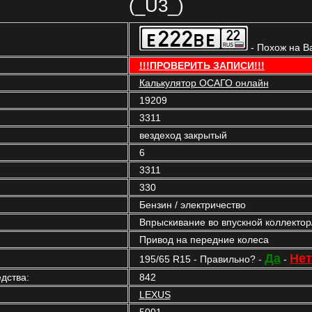
(_U3_)
- Похож на В
!!!ПРОВЕРИТЬ ЗАПИСИ!!!
Калькулятор ОСАГО онлайн
19209
3311
вездеход закрытый
6
3311
330
Бензин / электричество
Впрыскивание во впускной коллекто
Привод на передние колеса
Да
Нет
195/65 R15 - Правильно? -
-
дства:
842
LEXUS
5001