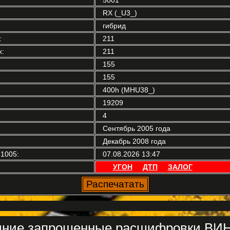
RX (_U3_)
гибрид
:
211
:
211
155
155
400h (MHU38_)
19209
4
Сентябрь 2005 года
Декабрь 2008 года
1005:
07.08.2026 13:47
УГОН
ДТП
ЗАЛОГ
ние запрошенные расшифровки ВИН