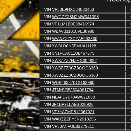
VIN
VF33E9HXC84830453
VIN
WVGZZZ5NZMW041098
VIN
VF1LM1B0E38416974
VIN
WBAVB11010VE38985
VIN
WVWZZZ3CZAE003860
VIN
XW8LD6NS5MH411128
VIN
3N1FCAC11UL467673
VIN
XW8ZZZ7HZHG002822
VIN
XW8ZZZ3CZ8GOO6380
VIN
XW8ZZZ3CZ9GOO6380
VIN
WDB4632701X162960
VIN
JTMHV05J504061794
VIN
NLAFD7670AW021098
VIN
JF1BP9LLA5G025926
VIN
VF3YAZMFB12367021
VIN
WAUZZZFY3N2018256
VIN
VF33ANFUE82279511