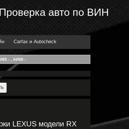
 Проверка авто по ВИН
йн
Carfax и Autocheck
95 - , АИ98 -
арки LEXUS модели RX