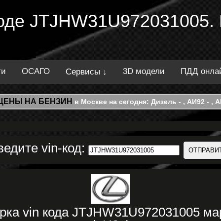
 коде JTJHW31U972031005.
ти
ОСАГО
3D модели
ПДД онла
Сервисы ↓
ЦЕНЫ НА БЕНЗИН
в Москве на сегодня: Дизель - , АИ92 - , АИ
ведите vin-код:
рка vin кода JTJHW31U972031005 м