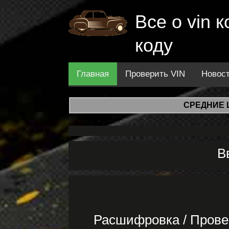
Все о vin
коду
Главная
Проверить VIN
Новос
СРЕДНИЕ 
В
Расшифровка / Прове