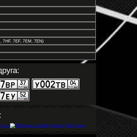
 7HF, 7EF, 7EM, 7EN)
руга:
: