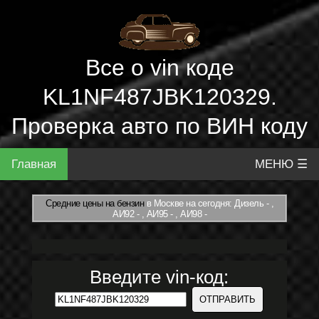
Все о vin коде
KL1NF487JBK120329.
Проверка авто по ВИН коду
Главная
МЕНЮ ☰
Средние цены на бензин
в Москве на сегодня: Дизель - ,
АИ92 - , АИ95 - , АИ98 -
Введите vin-код: