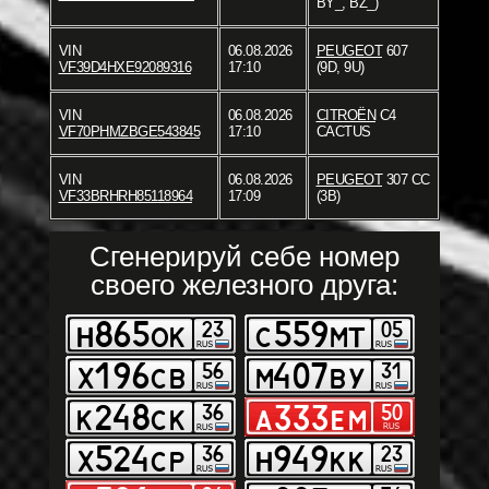
BY_, BZ_)
VIN
06.08.2026
PEUGEOT
607
VF39D4HXE92089316
17:10
(9D, 9U)
VIN
06.08.2026
CITROËN
C4
VF70PHMZBGE543845
17:10
CACTUS
VIN
06.08.2026
PEUGEOT
307 CC
VF33BRHRH85118964
17:09
(3B)
Сгенерируй себе номер
своего железного друга: