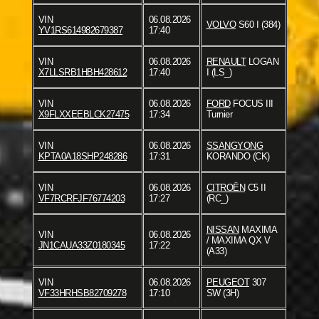
VIN
06.08.2026
VOLVO
S60 I (384)
YV1RS614982679387
17:40
VIN
06.08.2026
RENAULT
LOGAN
X7LLSRB1HBH428612
17:40
I (LS_)
VIN
06.08.2026
FORD
FOCUS III
X9FLXXEEBLCK27475
17:34
Turnier
VIN
06.08.2026
SSANGYONG
KPTA0A18SHP248286
17:31
KORANDO (CK)
VIN
06.08.2026
CITROËN
C5 II
VF7RCRFJF76774203
17:27
(RC_)
NISSAN
MAXIMA
VIN
06.08.2026
/ MAXIMA QX V
JN1CAUA33Z0180345
17:22
(A33)
VIN
06.08.2026
PEUGEOT
307
VF33HRHSB82709278
17:10
SW (3H)