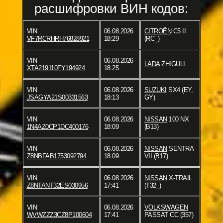
расшифровки ВИН кодов:
VIN
06.08.2026
CITROËN
C5 II
VF7RCRHRH76828921
18:29
(RC_)
VIN
06.08.2026
LADA
ZHIGULI
XTA219110FY194924
18:25
VIN
06.08.2026
SUZUKI
SX4 (EY,
JSAGYA21S00331563
18:13
GY)
VIN
06.08.2026
NISSAN
100 NX
1N4AZ0CP1DC400176
18:09
(B13)
VIN
06.08.2026
NISSAN
SENTRA
Z8NBFAB1753092794
18:09
VII (B17)
VIN
06.08.2026
NISSAN
X-TRAIL
Z8NTANT32ES030956
17:41
(T32_)
VIN
06.08.2026
VOLKSWAGEN
WVWZZZ3CZ8P100604
17:41
PASSAT CC (357)