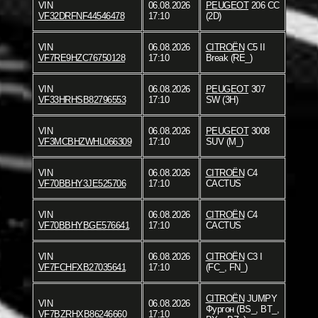
VIN
06.08.2026
PEUGEOT
206 CC
VF32DRFNF44546478
17:10
(2D)
VIN
06.08.2026
CITROËN
C5 II
VF7RE9HZC76750128
17:10
Break (RE_)
VIN
06.08.2026
PEUGEOT
307
VF33HRHSB82796553
17:10
SW (3H)
VIN
06.08.2026
PEUGEOT
3008
VF3MCBHZWHL066309
17:10
SUV (M_)
VIN
06.08.2026
CITROËN
C4
VF70BBHY3JE525706
17:10
CACTUS
VIN
06.08.2026
CITROËN
C4
VF70BBHYBGE576641
17:10
CACTUS
VIN
06.08.2026
CITROËN
C3 I
VF7FCHFXB27035641
17:10
(FC_, FN_)
CITROËN
JUMPY
VIN
06.08.2026
Фургон (BS_, BT_,
VF7BZRHXB86246660
17:10