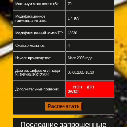
Максимум мощности в кВт:
70
Модификационное
1.4 16V
наименование авто:
Модификационный номер ТС:
18536
Сколько клапанов:
4
Начали производство:
Март 2005 года
Дата расшифровки vin кода
06.08.2026 18:30
KL1NF487JBK120329:
УГОН
ДТП
Дополнительные проверки:
ЗАЛОГ
Последние запрошенные