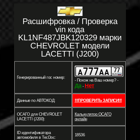
Расшифровка / Проверка
vin кода
KL1NF487JBK120329 марки
CHEVROLET модели
LACETTI (J200)
Генерированный гос номер:
- Похож на Ваш номер? -
Да
Нет
-
Данные по АВТОКОД:
!!!ПРОВЕРИТЬ ЗАПИСИ!!!
ОСАГО для CHEVROLET
Калькулятор ОСАГО
LACETTI (J200):
онлайн
ID идентификатора
18536
автомобиля в TecDoc: