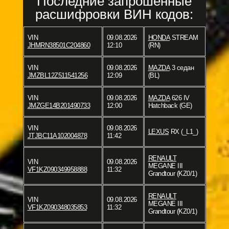
Последние запрошенные
расшифровки ВИН кодов:
VIN
09.08.2026
HONDA
STREAM
JHMRN38501C204860
12:10
(RN)
VIN
09.08.2026
MAZDA
3 седан
JMZBL12Z511541256
12:09
(BL)
VIN
09.08.2026
MAZDA
626 IV
JMZGE14B201490733
12:00
Hatchback (GE)
VIN
09.08.2026
LEXUS
RX (_L1_)
JTJBC11A102004878
11:42
RENAULT
VIN
09.08.2026
MEGANE III
VF1KZ090349958888
11:32
Grandtour (KZ0/1)
RENAULT
VIN
09.08.2026
MEGANE III
VF1KZ090348035853
11:32
Grandtour (KZ0/1)