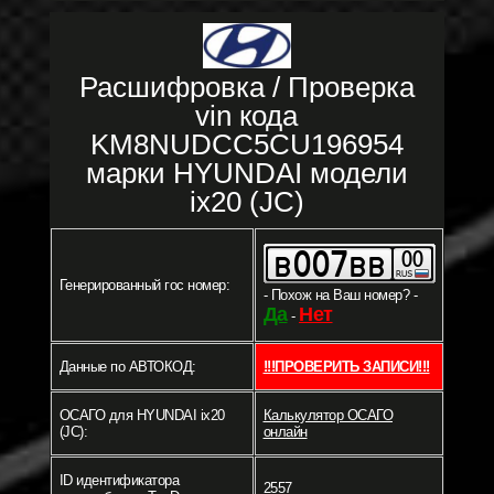
Расшифровка / Проверка
vin кода
KM8NUDCC5CU196954
марки HYUNDAI модели
ix20 (JC)
Генерированный гос номер:
- Похож на Ваш номер? -
Да
Нет
-
Данные по АВТОКОД:
!!!ПРОВЕРИТЬ ЗАПИСИ!!!
ОСАГО для HYUNDAI ix20
Калькулятор ОСАГО
(JC):
онлайн
ID идентификатора
2557