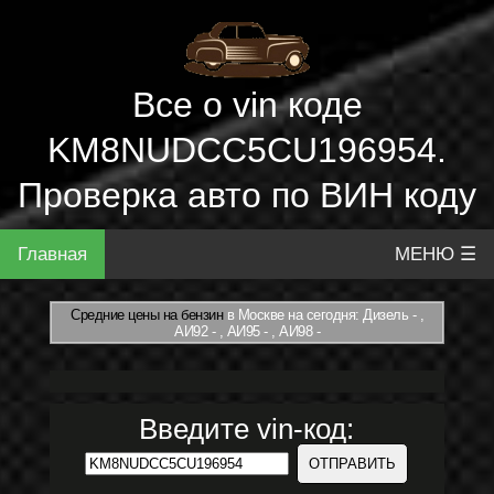
Все о vin коде
KM8NUDCC5CU196954.
Проверка авто по ВИН коду
Главная
МЕНЮ ☰
Средние цены на бензин
в Москве на сегодня: Дизель - ,
АИ92 - , АИ95 - , АИ98 -
Введите vin-код: