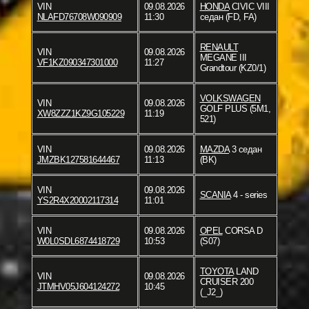
VIN
09.08.2026
HONDA
CIVIC VIII
NLAFD76708W090909
11:30
седан (FD, FA)
RENAULT
VIN
09.08.2026
MEGANE III
VF1KZ090347301000
11:27
Grandtour (KZ0/1)
VOLKSWAGEN
VIN
09.08.2026
GOLF PLUS (5M1,
XW8ZZZ1KZ9G105229
11:19
521)
VIN
09.08.2026
MAZDA
3 седан
JMZBK127581644467
11:13
(BK)
VIN
09.08.2026
SCANIA
4 - series
YS2R4X20002117314
11:01
VIN
09.08.2026
OPEL
CORSA D
W0L0SDL6874418729
10:53
(S07)
TOYOTA
LAND
VIN
09.08.2026
CRUISER 200
JTMHV05J604124272
10:45
(_J2_)