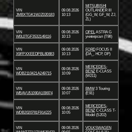
MITSUBISHI
VIN
09.08.2026
OUTLANDER III
JMBXTGK1WJZ020183
10:13
(GG_W, GF_W, ZJ,
ZL)
VIN
09.08.2026
OPEL
ASTRA G
W0L0TGF3532149116
10:13
универсал (T98)
VIN
09.08.2026
FORD
FOCUS II
X9FPXXEEDPBL80883
10:13
(DA_, HCP, DP)
MERCEDES-
VIN
09.08.2026
BENZ
E-CLASS
WDB2110421A249715
10:09
(W211)
VIN
09.08.2026
BMW
3 Touring
WBAVU51090A109974
10:07
(E91)
MERCEDES-
VIN
09.08.2026
BENZ
C-CLASS T-
WDB2020781F914225
10:05
Model (S202)
VIN
09.08.2026
VOLKSWAGEN