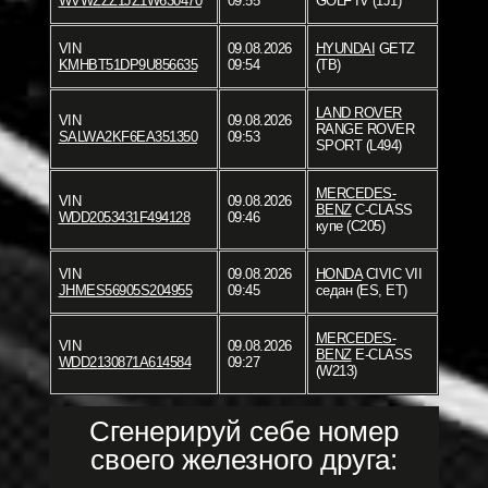
WVWZZZ1JZ1W630470
09:55
GOLF IV (1J1)
VIN
09.08.2026
HYUNDAI
GETZ
KMHBT51DP9U856635
09:54
(TB)
LAND ROVER
VIN
09.08.2026
RANGE ROVER
SALWA2KF6EA351350
09:53
SPORT (L494)
MERCEDES-
VIN
09.08.2026
BENZ
C-CLASS
WDD2053431F494128
09:46
купе (C205)
VIN
09.08.2026
HONDA
CIVIC VII
JHMES56905S204955
09:45
седан (ES, ET)
MERCEDES-
VIN
09.08.2026
BENZ
E-CLASS
WDD2130871A614584
09:27
(W213)
Сгенерируй себе номер
своего железного друга: