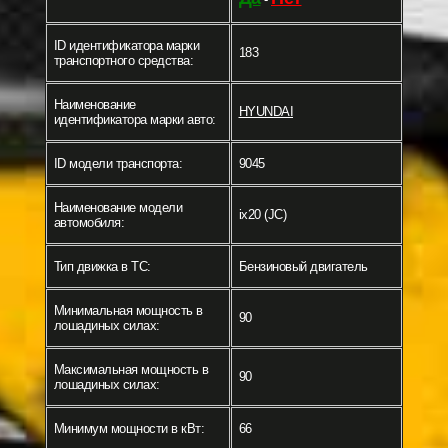
ID идентификатора марки
183
транспортного средства:
Наименование
HYUNDAI
идентификатора марки авто:
ID модели транспорта:
9045
Наименование модели
ix20 (JC)
автомобиля:
Тип движка в ТС:
Бензиновый двигатель
Минимальная мощность в
90
лошадиных силах:
Максимальная мощность в
90
лошадиных силах:
Минимум мощности в кВт:
66