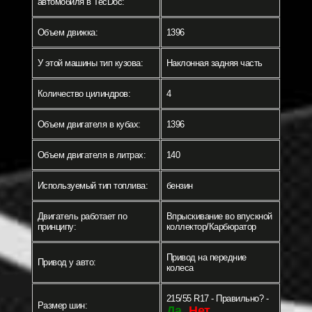
автомобиля в TecDoc:
Объем движка:
1396
У этой машины тип кузова:
Наклонная задняя часть
Количество цилиндров:
4
Объем двигателя в кубах:
1396
Объем двигателя в литрах:
140
Используемый тип топлива:
бензин
Двигатель работает по
Впрыскивание во впускной
принципу:
коллектор/Карбюратор
Привод на передние
Привод у авто:
колеса
215/55 R17 - Правильно? -
Размер шин:
Да
Нет
-