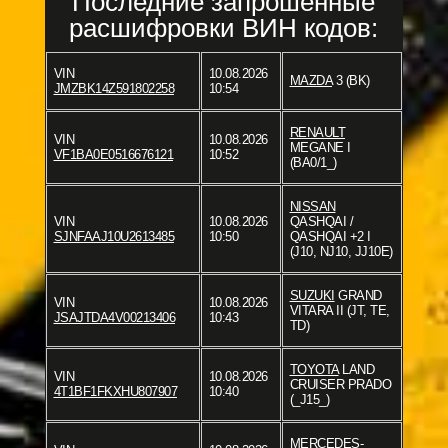
Последние запрошенные
расшифровки ВИН кодов:
VIN
10.08.2026
MAZDA
3 (BK)
JMZBK14Z591802258
10:54
RENAULT
VIN
10.08.2026
MEGANE I
VF1BA0E0516676121
10:52
(BA0/1_)
NISSAN
VIN
10.08.2026
QASHQAI /
SJNFAAJ10U2613485
10:50
QASHQAI +2 I
(J10, NJ10, JJ10E)
SUZUKI
GRAND
VIN
10.08.2026
VITARA II (JT, TE,
JSAJTDA4V00213406
10:43
TD)
TOYOTA
LAND
VIN
10.08.2026
CRUISER PRADO
4T1BF1FKXHU807907
10:40
(_J15_)
MERCEDES-