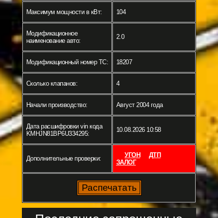
Максимум мощности в кВт:
104
Модификационное
2.0
наименование авто:
Модификационный номер ТС:
18207
Сколько клапанов:
4
Начали производство:
Август 2004 года
Дата расшифровки vin кода
10.08.2026 10:58
KMHJN81BP6U334295:
УГОН
ДТП
Дополнительные проверки:
ЗАЛОГ