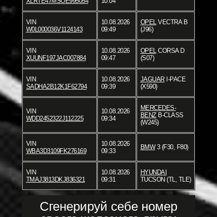
XLRTE47MSOE995054
10:04
VIN
10.08.2026
OPEL
VECTRA B
W0L000036V1124143
09:49
(J96)
VIN
10.08.2026
OPEL
CORSA D
XUUNF197JAC007884
09:47
(S07)
VIN
10.08.2026
JAGUAR
I-PACE
SADHA2B12K1F62794
09:39
(X590)
MERCEDES-
VIN
10.08.2026
BENZ
B-CLASS
WDD2452322J112225
09:34
(W245)
VIN
10.08.2026
BMW
3 (F30, F80)
WBA3D3109FK276169
09:33
VIN
10.08.2026
HYUNDAI
TMAJ3813DKJ836321
09:31
TUCSON (TL, TLE)
Сгенерируй себе номер