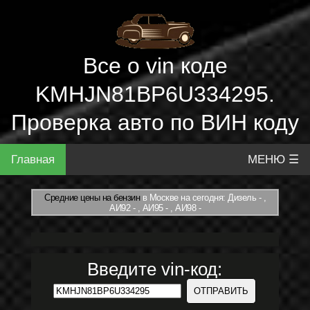
Все о vin коде
KMHJN81BP6U334295.
Проверка авто по ВИН коду
Главная
МЕНЮ ☰
Средние цены на бензин
в Москве на сегодня: Дизель - ,
АИ92 - , АИ95 - , АИ98 -
Введите vin-код: