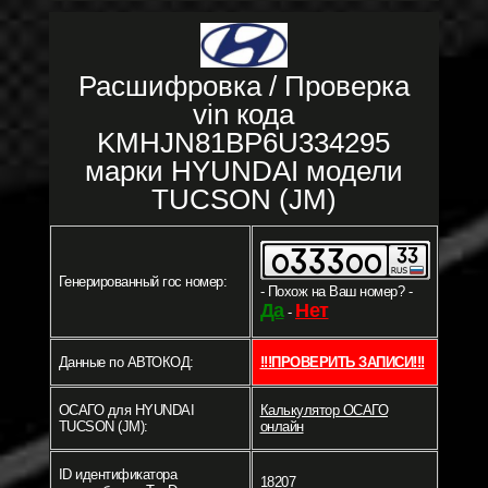
Расшифровка / Проверка
vin кода
KMHJN81BP6U334295
марки HYUNDAI модели
TUCSON (JM)
Генерированный гос номер:
- Похож на Ваш номер? -
Да
Нет
-
Данные по АВТОКОД:
!!!ПРОВЕРИТЬ ЗАПИСИ!!!
ОСАГО для HYUNDAI
Калькулятор ОСАГО
TUCSON (JM):
онлайн
ID идентификатора
18207