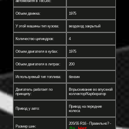
автомобиля в TecDoc:
Объем движка:
1975
У этой машины тип кузова:
вездеход закрытый
Количество цилиндров:
4
Объем двигателя в кубах:
1975
Объем двигателя в литрах:
200
Используемый тип топлива:
бензин
Двигатель работает по
Впрыскивание во впускной
принципу:
коллектор/Карбюратор
Привод на передние
Привод у авто:
колеса
205/55 R16 - Правильно? -
Размер шин:
Да
Нет
-