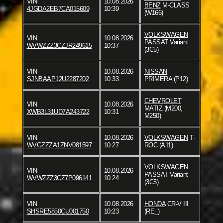
VIN
10.08.2026
BENZ
M-CLASS
4JGDA2EB7CA015609
10:39
(W166)
VOLKSWAGEN
VIN
10.08.2026
PASSAT Variant
WVWZZZ3CZJR249615
10:37
(3C5)
VIN
10.08.2026
NISSAN
SJNBAAP12U2287202
10:33
PRIMERA (P12)
CHEVROLET
VIN
10.08.2026
MATIZ (M200,
XWB3L31UD7A243722
10:31
M250)
VIN
10.08.2026
VOLKSWAGEN
T-
WVGZZZA1ZNV081597
10:27
ROC (A11)
VOLKSWAGEN
VIN
10.08.2026
PASSAT Variant
WVWZZZ3CZ7P096141
10:24
(3C5)
VIN
10.08.2026
HONDA
CR-V III
SHSRE5850CU001750
10:23
(RE_)