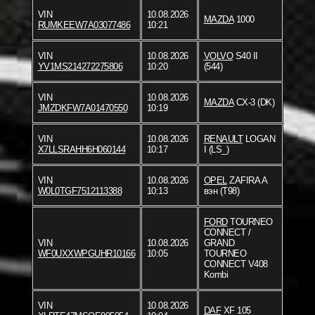
VIN
10.08.2026
MAZDA
1000
RUMKEEW7A03077486
10:21
VIN
10.08.2026
VOLVO
S40 II
YV1MS214272275806
10:20
(544)
VIN
10.08.2026
MAZDA
CX-3 (DK)
JMZDKFW7A01470550
10:19
VIN
10.08.2026
RENAULT
LOGAN
X7LLSRAHH6H060144
10:17
I (LS_)
VIN
10.08.2026
OPEL
ZAFIRA A
W0L0TGF7512113388
10:13
вэн (T98)
FORD
TOURNEO
CONNECT /
VIN
10.08.2026
GRAND
WF0UXXWPGUHR10166
10:05
TOURNEO
CONNECT V408
Kombi
VIN
10.08.2026
DAF
XF 105