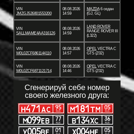
VIN
08.08.2026
MAZDA
6 седан
JMZGJ526801553200
14:59
(GJ, GL)
LAND ROVER
VIN
08.08.2026
RANGE ROVER III
SALLMAME4AA316126
14:59
(L322)
VIN
08.08.2026
OPEL
VECTRA C
W0L0ZCF6861144110
14:57
GTS (Z02)
VIN
08.08.2026
OPEL
VECTRA C
W0L0ZCF6871121714
14:46
GTS (Z02)
Сгенерируй себе номер
своего железного друга: