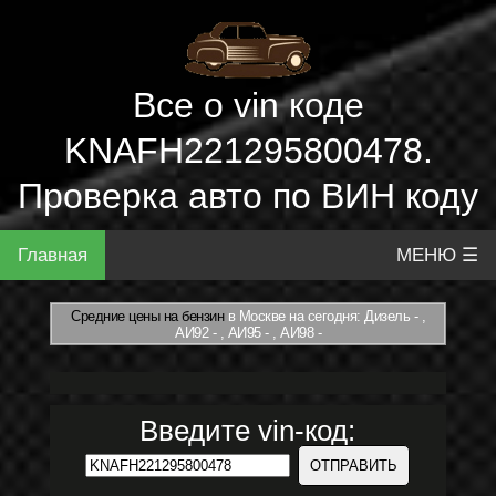
Все о vin коде
KNAFH221295800478.
Проверка авто по ВИН коду
Главная
МЕНЮ ☰
Средние цены на бензин
в Москве на сегодня: Дизель - ,
АИ92 - , АИ95 - , АИ98 -
Введите vin-код: