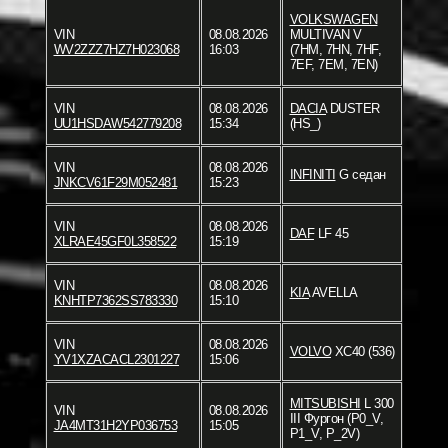
VOLKSWAGEN
VIN
08.08.2026
MULTIVAN V
WV2ZZZ7HZ7H023068
16:03
(7HM, 7HN, 7HF,
7EF, 7EM, 7EN)
VIN
08.08.2026
DACIA
DUSTER
UU1HSDAW542779208
15:34
(HS_)
VIN
08.08.2026
INFINITI
G седан
JNKCV61F29M052481
15:23
VIN
08.08.2026
DAF
LF 45
XLRAE45GF0L358522
15:19
VIN
08.08.2026
KIA
AVELLA
KNHTP7362SS783330
15:10
VIN
08.08.2026
VOLVO
XC40 (536)
YV1XZACACL2301227
15:06
MITSUBISHI
L 300
VIN
08.08.2026
III Фургон (P0_V,
JA4MT31H2YP036753
15:05
P1_V, P_2V)