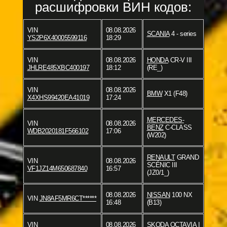
расшифровки ВИН кодов:
VIN
08.08.2026
SCANIA
4 - series
YS2P6X40005599116
18:29
VIN
08.08.2026
HONDA
CR-V III
JHLRE485XBC400197
18:12
(RE_)
VIN
08.08.2026
BMW
X1 (F48)
X4XHS99420EA41019
17:24
MERCEDES-
VIN
08.08.2026
BENZ
C-CLASS
WDB2020181F566102
17:06
(W202)
RENAULT
GRAND
VIN
08.08.2026
SCÉNIC III
VF1JZ14M650687840
16:57
(JZ0/1_)
08.08.2026
NISSAN
100 NX
VIN
JN8AF5MR6CT******
16:48
(B13)
VIN
08.08.2026
SKODA
OCTAVIA I