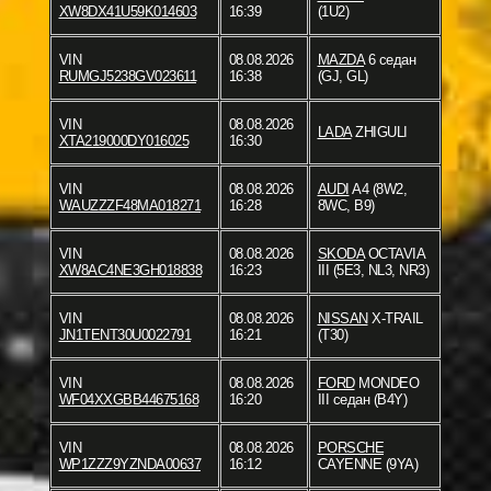
XW8DX41U59K014603
16:39
(1U2)
VIN
08.08.2026
MAZDA
6 седан
RUMGJ5238GV023611
16:38
(GJ, GL)
VIN
08.08.2026
LADA
ZHIGULI
XTA219000DY016025
16:30
VIN
08.08.2026
AUDI
A4 (8W2,
WAUZZZF48MA018271
16:28
8WC, B9)
VIN
08.08.2026
SKODA
OCTAVIA
XW8AC4NE3GH018838
16:23
III (5E3, NL3, NR3)
VIN
08.08.2026
NISSAN
X-TRAIL
JN1TENT30U0022791
16:21
(T30)
VIN
08.08.2026
FORD
MONDEO
WF04XXGBB44675168
16:20
III седан (B4Y)
VIN
08.08.2026
PORSCHE
WP1ZZZ9YZNDA00637
16:12
CAYENNE (9YA)