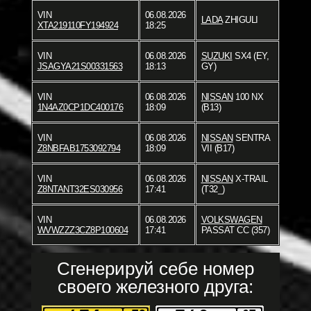
VIN
06.08.2026
LADA
ZHIGULI
XTA219110FY194924
18:25
VIN
06.08.2026
SUZUKI
SX4 (EY,
JSAGYA21S00331563
18:13
GY)
VIN
06.08.2026
NISSAN
100 NX
1N4AZ0CP1DC400176
18:09
(B13)
VIN
06.08.2026
NISSAN
SENTRA
Z8NBFAB1753092794
18:09
VII (B17)
VIN
06.08.2026
NISSAN
X-TRAIL
Z8NTANT32ES030956
17:41
(T32_)
VIN
06.08.2026
VOLKSWAGEN
WVWZZZ3CZ8P100604
17:41
PASSAT CC (357)
Сгенерируй себе номер
своего железного друга: