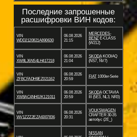
Последние запрошенные
расшифровки ВИН кодов:
MERCEDES-
VIN
06.08.2026
BENZ
E-CLASS
WDD2120821A890630
21:15
(W212)
VIN
06.08.2026
SKODA
KODIAQ
XW8LJ6NS4LH417218
21:04
(NS7, NV7)
VIN
06.08.2026
FIAT
1000er-Serie
ZFBCFADH9EZ021162
20:59
VIN
06.08.2026
SKODA
OCTAVIA
XW8AC4NH0JK121011
20:59
III (5E3, NL3, NR3)
VOLKSWAGEN
VIN
06.08.2026
CRAFTER 30-35
WV1ZZZ2EZA6007836
20:31
автобус (2E_)
NISSAN