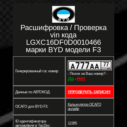
Расшифровка / Проверка
vin кода
LGXC16DF0D0010466
марки BYD модели F3
Генерированный гос номер:
- Похож на Ваш номер? -
Да
Нет
-
Данные по АВТОКОД:
!!!ПРОВЕРИТЬ ЗАПИСИ!!!
Калькулятор ОСАГО
ОСАГО для BYD F3:
онлайн
ID идентификатора
12285
автомобиля в TecDoc: