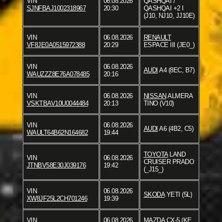
VIN
06.08.2026
QASHQAI /
SJNFBAJ1002318967
20:30
QASHQAI +2 I
(J10, NJ10, JJ10E)
VIN
06.08.2026
RENAULT
VF8JE0A0515972388
20:29
ESPACE III (JE0_)
VIN
06.08.2026
AUDI
A4 (8EC, B7)
WAUZZZ8E76A078485
20:16
VIN
06.08.2026
NISSAN
ALMERA
VSKTBAV10U0044484
20:13
TINO (V10)
VIN
06.08.2026
AUDI
A6 (4B2, C5)
WAULT64B62N164682
19:44
TOYOTA
LAND
VIN
06.08.2026
CRUISER PRADO
JTNBV58E30J039176
19:42
(_J15_)
VIN
06.08.2026
SKODA
YETI (5L)
XW8JF25L2CH701246
19:39
VIN
06.08.2026
MAZDA
CX-5 (KE,