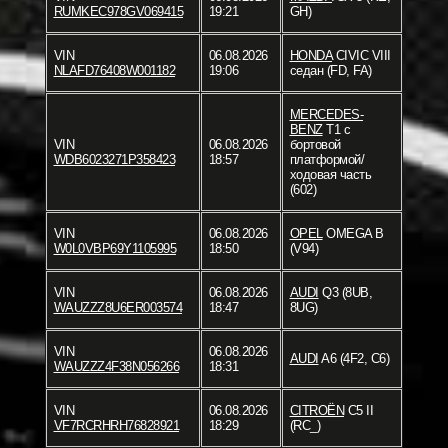
RUMKEC978GV069415
19:21
GH)
VIN
06.08.2026
HONDA
CIVIC VIII
NLAFD76408W001182
19:06
седан (FD, FA)
MERCEDES-
BENZ
T1 c
VIN
06.08.2026
бортовой
WDB6023271P358423
18:57
платформой/
ходовая часть
(602)
VIN
06.08.2026
OPEL
OMEGA B
W0L0VBP69Y1105995
18:50
(V94)
VIN
06.08.2026
AUDI
Q3 (8UB,
WAUZZZ8U6ER003574
18:47
8UG)
VIN
06.08.2026
AUDI
A6 (4F2, C6)
WAUZZZ4F38N056266
18:31
VIN
06.08.2026
CITROËN
C5 II
VF7RCRHRH76828921
18:29
(RC_)