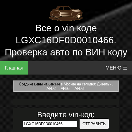
Все о vin коде
LGXC16DF0D0010466.
Проверка авто по ВИН коду
Главная
МЕНЮ ☰
Средние цены на бензин
в Москве на сегодня: Дизель - ,
АИ92 - , АИ95 - , АИ98 -
Введите vin-код: