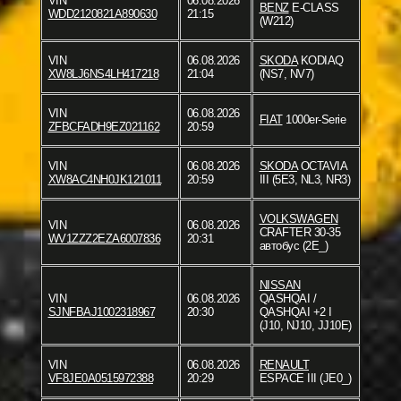
VIN
06.08.2026
BENZ
E-CLASS
WDD2120821A890630
21:15
(W212)
VIN
06.08.2026
SKODA
KODIAQ
XW8LJ6NS4LH417218
21:04
(NS7, NV7)
VIN
06.08.2026
FIAT
1000er-Serie
ZFBCFADH9EZ021162
20:59
VIN
06.08.2026
SKODA
OCTAVIA
XW8AC4NH0JK121011
20:59
III (5E3, NL3, NR3)
VOLKSWAGEN
VIN
06.08.2026
CRAFTER 30-35
WV1ZZZ2EZA6007836
20:31
автобус (2E_)
NISSAN
VIN
06.08.2026
QASHQAI /
SJNFBAJ1002318967
20:30
QASHQAI +2 I
(J10, NJ10, JJ10E)
VIN
06.08.2026
RENAULT
VF8JE0A0515972388
20:29
ESPACE III (JE0_)