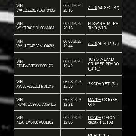
VIN
06.08.2026
AUDI
A4 (8EC, B7)
WAUZZZ8E76A078485
20:16
VIN
06.08.2026
NISSAN
ALMERA
VSKTBAV10U0044484
20:13
TINO (V10)
VIN
06.08.2026
AUDI
A6 (4B2, C5)
WAULT64B62N164682
19:44
TOYOTA
LAND
VIN
06.08.2026
CRUISER PRADO
JTNBV58E30J039176
19:42
(_J15_)
VIN
06.08.2026
SKODA
YETI (5L)
XW8JF25L2CH701246
19:39
VIN
06.08.2026
MAZDA
CX-5 (KE,
RUMKEC978GV069415
19:21
GH)
VIN
06.08.2026
HONDA
CIVIC VIII
NLAFD76408W001182
19:06
седан (FD, FA)
MERCEDES-