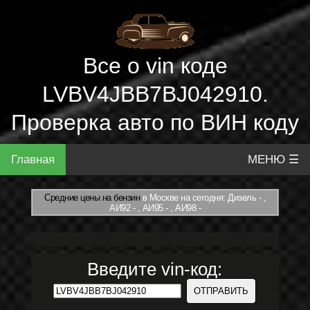
Все о vin коде
LVBV4JBB7BJ042910.
Проверка авто по ВИН коду
Главная
МЕНЮ ☰
Средние цены на бензин
в Москве на сегодня: Дизель - ,
АИ92 - , АИ95 - , АИ98 -
Введите vin-код: