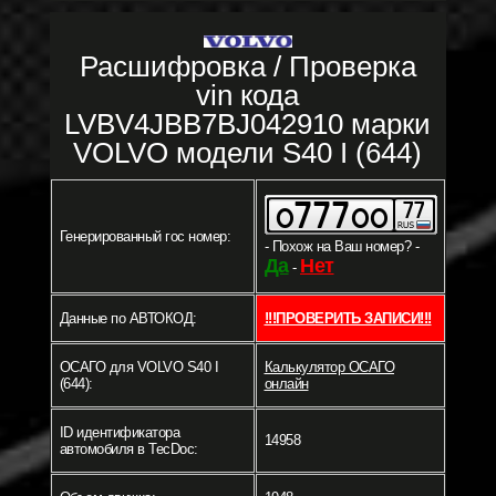
Расшифровка / Проверка
vin кода
LVBV4JBB7BJ042910 марки
VOLVO модели S40 I (644)
Генерированный гос номер:
- Похож на Ваш номер? -
Да
Нет
-
Данные по АВТОКОД:
!!!ПРОВЕРИТЬ ЗАПИСИ!!!
ОСАГО для VOLVO S40 I
Калькулятор ОСАГО
(644):
онлайн
ID идентификатора
14958
автомобиля в TecDoc: