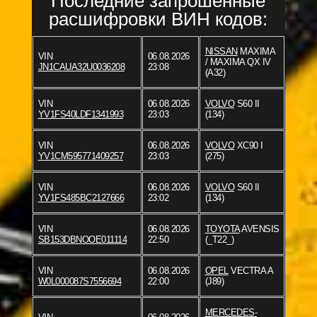
Последние запрошенные
расшифровки ВИН кодов:
NISSAN
MAXIMA
VIN
06.08.2026
/ MAXIMA QX IV
JN1CAUA32U0036208
23:08
(A32)
VIN
06.08.2026
VOLVO
S60 II
YV1FS40LDF1341993
23:03
(134)
VIN
06.08.2026
VOLVO
XC90 I
YV1CM595771409257
23:03
(275)
VIN
06.08.2026
VOLVO
S60 II
YV1FS485BC2127666
23:02
(134)
VIN
06.08.2026
TOYOTA
AVENSIS
SB153DBNOOE011114
22:50
(_T22_)
VIN
06.08.2026
OPEL
VECTRA A
W0L000087S7556694
22:00
(J89)
MERCEDES-