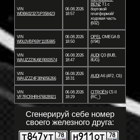
BENZ
T1 c
VIN
06.08.2026
бортовой
WDB6023271P358423
18:57
платформой/
ходовая часть
(602)
VIN
06.08.2026
OPEL
OMEGA B
W0L0VBP69Y1105995
18:50
(V94)
VIN
06.08.2026
AUDI
Q3 (8UB,
WAUZZZ8U6ER003574
18:47
8UG)
VIN
06.08.2026
AUDI
A6 (4F2, C6)
WAUZZZ4F38N056266
18:31
VIN
06.08.2026
CITROËN
C5 II
VF7RCRHRH76828921
18:29
(RC_)
Сгенерируй себе номер
своего железного друга: