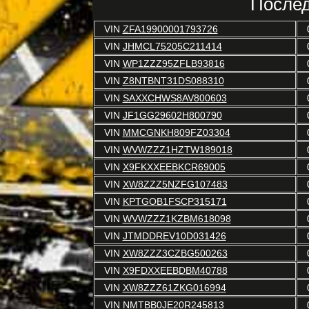
Послед
VIN
ZFA19900001793726
VIN
JHMCL75205C211414
VIN
WP1ZZZ95ZFLB93816
VIN
Z8NTBNT31DS088310
VIN
SAXXCHWS8AV800603
VIN
JF1GG29602H800790
VIN
MMCGNKH809FZ03304
VIN
WVWZZZ1HZTW189018
VIN
X9FKXXEEBKCR69005
VIN
XW8ZZZ5NZFG107483
VIN
KPTGOB1FSCP315171
VIN
WVWZZZ1KZBM618098
VIN
JTMDDREV10D031426
VIN
XW8ZZZ3CZBG500263
VIN
X9FDXXEEBDBM40788
VIN
XW8ZZZ61ZKG016994
VIN
NMTBB0JE20R245813