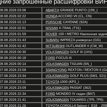
ние запрошенные расшифровки ВИН
08.08.2026 03:06
ABARTH
GRANDE PUNTO (199_)
08.08.2026 02:22
HONDA
ACCORD VII (CL, CN)
08.08.2026 02:13
PORSCHE
CAYENNE (92A)
08.08.2026 02:01
NISSAN
X-TRAIL (T31)
08.08.2026 01:59
ROVER
100 / METRO Наклонная задняя
08.08.2026 01:43
SUBARU
IMPREZA универсал (GG)
08.08.2026 01:42
MITSUBISHI
OUTLANDER II (CW_W)
08.08.2026 00:30
VOLKSWAGEN
GOLF III (1H1)
08.08.2026 00:18
FORD
FOCUS III
08.08.2026 00:14
VOLKSWAGEN
TIGUAN (5N_)
07.08.2026 23:58
SSANGYONG
REXTON / REXTON II (G
07.08.2026 23:34
VOLKSWAGEN
GOLF PLUS (5M1, 521)
07.08.2026 23:11
TOYOTA
1000 (KP3_)
07.08.2026 23:09
VOLKSWAGEN
PASSAT (362)
07.08.2026 22:34
FORD
MONDEO IV седан (BA7)
07.08.2026 21:41
VOLKSWAGEN
TOUAREG (7P5, 7P6)
07.08.2026 21:26
TOYOTA
COROLLA Saloon (_E18_, ZR