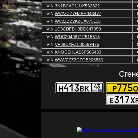
VIN
3N1BCAC11UK562822
VIN
WV2ZZZ7HZBH043477
VIN
WV2ZZZ2KZCX073116
VIN
1C3CDFBH0DD647959
VIN
WDC2049871F515515
VIN
VF38CXFZE80659475
VIN
KNMCSHLAS6P505433
VIN
WVWZZZ3CZGE206830
Сген