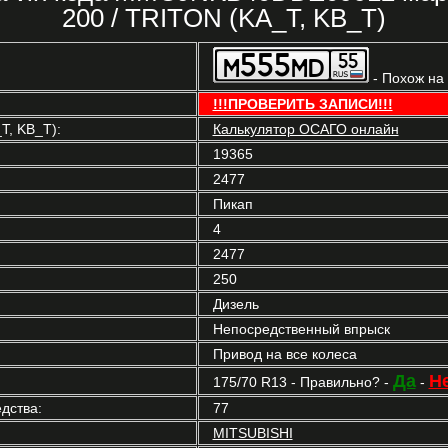
200 / TRITON (KA_T, KB_T)
- Похож на
!!!ПРОВЕРИТЬ ЗАПИСИ!!!
T, KB_T):
Калькулятор ОСАГО онлайн
19365
2477
Пикап
4
2477
250
Дизель
Непосредственный впрыск
Привод на все колеса
Да
Н
175/70 R13 - Правильно? -
-
дства:
77
MITSUBISHI