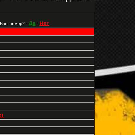
Да
Нет
 Ваш номер? -
-
ет