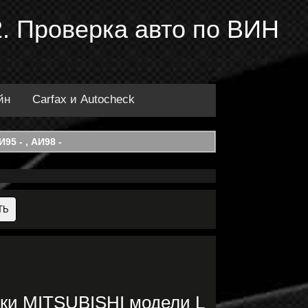
. Проверка авто по ВИН
йн
Carfax и Autocheck
95 - , АИ98 -
ки MITSUBISHI модели L