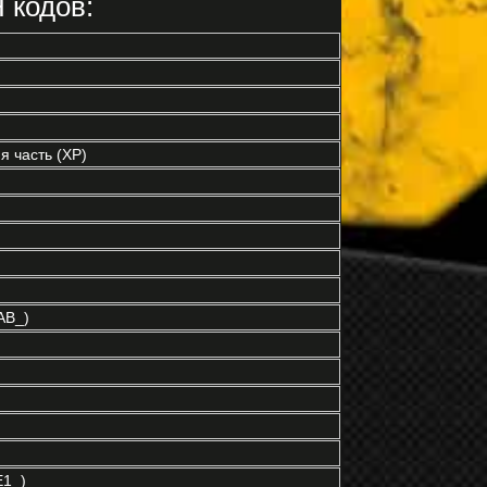
 кодов:
 часть (XP)
AB_)
E1_)