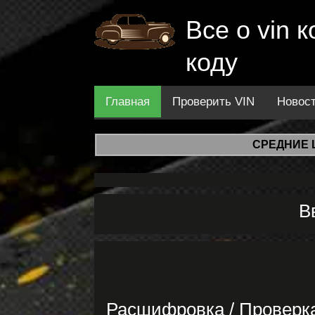
Все о vin
коду
Главная
Проверить VIN
Новос
СРЕДНИЕ 
В
Расшифровка / Проверк