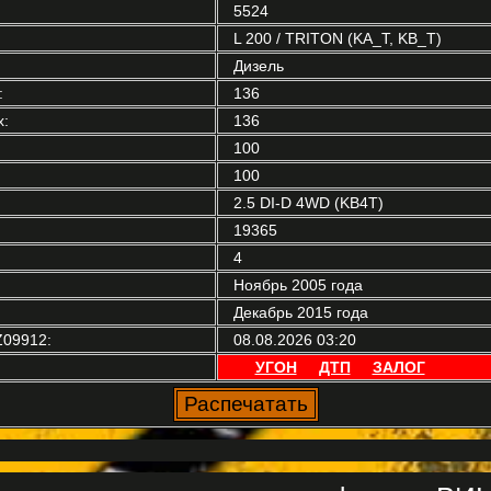
5524
L 200 / TRITON (KA_T, KB_T)
Дизель
:
136
:
136
100
100
2.5 DI-D 4WD (KB4T)
19365
4
Ноябрь 2005 года
Декабрь 2015 года
09912:
08.08.2026 03:20
УГОН
ДТП
ЗАЛОГ