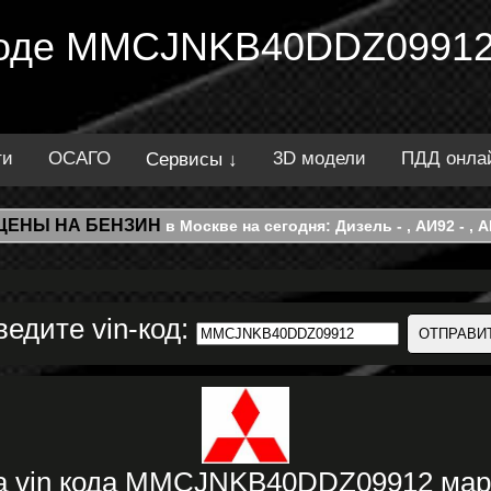
 коде MMCJNKB40DDZ09912
ти
ОСАГО
3D модели
ПДД онла
Сервисы ↓
ЦЕНЫ НА БЕНЗИН
в Москве на сегодня: Дизель - , АИ92 - , АИ
ведите vin-код:
а vin кода MMCJNKB40DDZ09912 мар