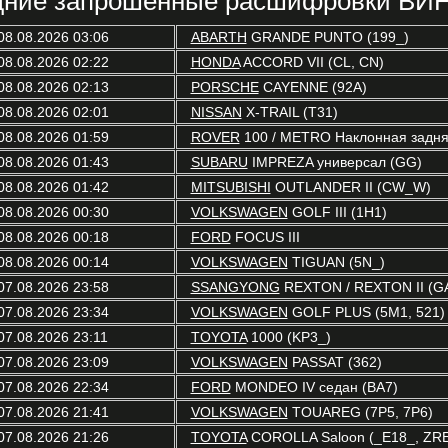
ние запрошенные расшифровки ВИН
08.08.2026 03:06
ABARTH
GRANDE PUNTO (199_)
08.08.2026 02:22
HONDA
ACCORD VII (CL, CN)
08.08.2026 02:13
PORSCHE
CAYENNE (92A)
08.08.2026 02:01
NISSAN
X-TRAIL (T31)
08.08.2026 01:59
ROVER
100 / METRO Наклонная задняя
08.08.2026 01:43
SUBARU
IMPREZA универсал (GG)
08.08.2026 01:42
MITSUBISHI
OUTLANDER II (CW_W)
08.08.2026 00:30
VOLKSWAGEN
GOLF III (1H1)
08.08.2026 00:18
FORD
FOCUS III
08.08.2026 00:14
VOLKSWAGEN
TIGUAN (5N_)
07.08.2026 23:58
SSANGYONG
REXTON / REXTON II (G
07.08.2026 23:34
VOLKSWAGEN
GOLF PLUS (5M1, 521)
07.08.2026 23:11
TOYOTA
1000 (KP3_)
07.08.2026 23:09
VOLKSWAGEN
PASSAT (362)
07.08.2026 22:34
FORD
MONDEO IV седан (BA7)
07.08.2026 21:41
VOLKSWAGEN
TOUAREG (7P5, 7P6)
07.08.2026 21:26
TOYOTA
COROLLA Saloon (_E18_, ZR