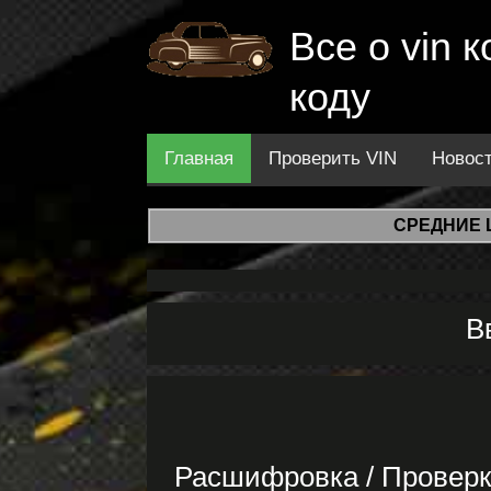
Все о vin
коду
Главная
Проверить VIN
Новос
СРЕДНИЕ 
В
Расшифровка / Провер