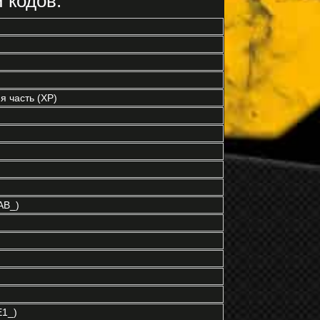
 кодов:
 часть (XP)
AB_)
E1_)