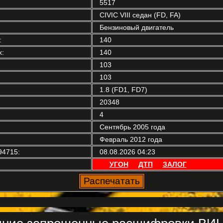
5517
CIVIC VIII седан (FD, FA)
Бензиновый двигатель
:
140
:
140
103
103
1.8 (FD1, FD7)
20348
4
Сентябрь 2005 года
Февраль 2012 года
94715:
08.08.2026 04:23
УГОН
ДТП
ЗАЛОГ