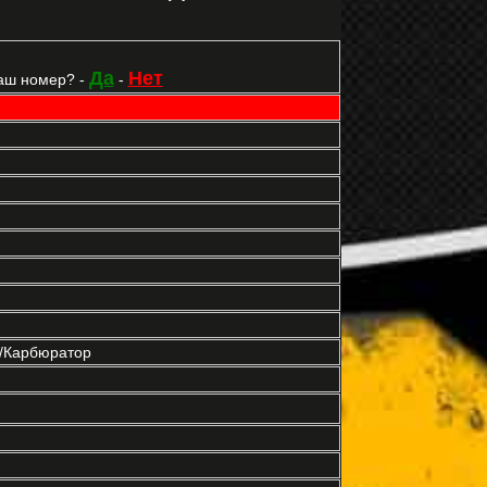
Да
Нет
аш номер? -
-
р/Карбюратор