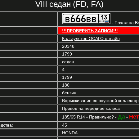
VIII седан (FD, FA)
- Похож на В
!!!ПРОВЕРИТЬ ЗАПИСИ!!!
:
Калькулятор ОСАГО онлайн
20348
1799
седан
4
1799
180
бензин
Впрыскивание во впускной коллекто
Привод на передние колеса
Да
Нет
185/65 R14 - Правильно? -
-
дства:
45
HONDA