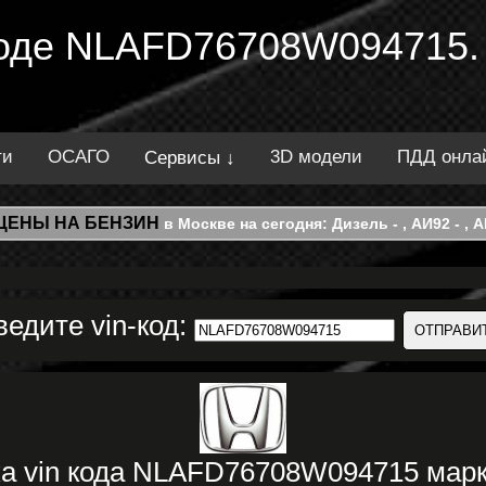
 коде NLAFD76708W094715.
ти
ОСАГО
3D модели
ПДД онла
Сервисы ↓
ЦЕНЫ НА БЕНЗИН
в Москве на сегодня: Дизель - , АИ92 - , АИ
ведите vin-код:
ка vin кода NLAFD76708W094715 мар