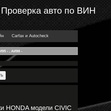
 Проверка авто по ВИН
йн
Carfax и Autocheck
95 - , АИ98 -
ки HONDA модели CIVIC