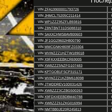
Послед
VIN
ZFA19900001793726
VIN
JHMCL75205C211414
VIN
WP1ZZZ95ZFLB93816
VIN
Z8NTBNT31DS088310
VIN
SAXXCHWS8AV800603
VIN
JF1GG29602H800790
VIN
MMCGNKH809FZ03304
VIN
WVWZZZ1HZTW189018
VIN
X9FKXXEEBKCR69005
VIN
XW8ZZZ5NZFG107483
VIN
KPTGOB1FSCP315171
VIN
WVWZZZ1KZBM618098
VIN
JTMDDREV10D031426
VIN
XW8ZZZ3CZBG500263
VIN
X9FDXXEEBDBM40788
VIN
XW8ZZZ61ZKG016994
VIN
NMTBB0JE20R245813