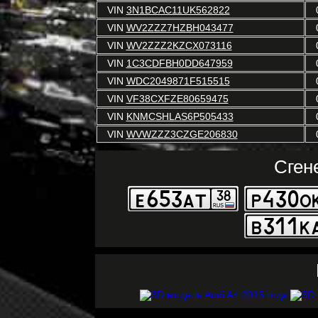
VIN
3N1BCAC11UK562822
VIN
WV2ZZZ7HZBH043477
VIN
WV2ZZZ2KZCX073116
VIN
1C3CDFBH0DD647959
VIN
WDC2049871F515515
VIN
VF38CXFZE80659475
VIN
KNMCSHLAS6P505433
VIN
WVWZZZ3CZGE206830
Сген