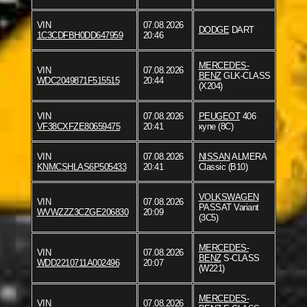
VIN
07.08.2026
DODGE
DART
1C3CDFBH0DD647959
20:46
MERCEDES-
VIN
07.08.2026
BENZ
GLK-CLASS
WDC2049871F515515
20:44
(X204)
VIN
07.08.2026
PEUGEOT
406
VF38CXFZE80659475
20:41
купе (8C)
VIN
07.08.2026
NISSAN
ALMERA
KNMCSHLAS6P505433
20:41
Classic (B10)
VOLKSWAGEN
VIN
07.08.2026
PASSAT Variant
WVWZZZ3CZGE206830
20:09
(3C5)
MERCEDES-
VIN
07.08.2026
BENZ
S-CLASS
WDD2210711A002496
20:07
(W221)
MERCEDES-
VIN
07.08.2026