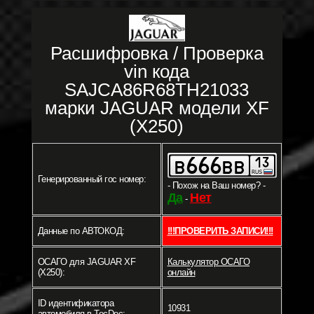
Расшифровка / Проверка
vin кода
SAJCA86R68TH21033
марки JAGUAR модели XF
(X250)
Генерированный гос номер:
- Похож на Ваш номер? -
Да
Нет
-
Данные по АВТОКОД:
!!!ПРОВЕРИТЬ ЗАПИСИ!!!
ОСАГО для JAGUAR XF
Калькулятор ОСАГО
(X250):
онлайн
ID идентификатора
10931
автомобиля в TecDoc: