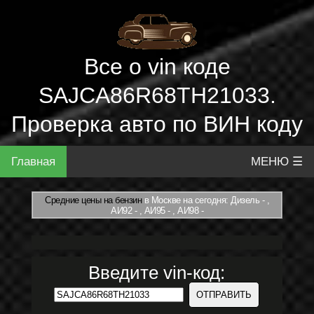
Все о vin коде
SAJCA86R68TH21033.
Проверка авто по ВИН коду
Главная
МЕНЮ ☰
Средние цены на бензин
в Москве на сегодня: Дизель - ,
АИ92 - , АИ95 - , АИ98 -
Введите vin-код: