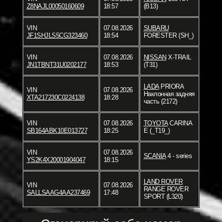
Z8NAJL00050160609
18:57
(B13)
VIN
07.08.2026
SUBARU
JF1SHJLS5CG323460
18:54
FORESTER (SH_)
VIN
07.08.2026
NISSAN
X-TRAIL
JN1TBNT31U0202177
18:53
(T31)
LADA
PRIORA
VIN
07.08.2026
Наклонная задняя
XTA217230C0224138
18:28
часть (2172)
VIN
07.08.2026
TOYOTA
CARINA
SB164ABK10E013727
18:25
E (_T19_)
VIN
07.08.2026
SCANIA
4 - series
YS2K4X20001904047
18:15
LAND ROVER
VIN
07.08.2026
RANGE ROVER
SALLSAAG4AA237469
17:48
SPORT (L320)