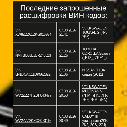
Последние запрошенные
расшифровки ВИН кодов:
VOLKSWAGEN
VIN
07.08.2026
TOUAREG (7P5,
XW8ZZZ61ZKG016994
21:41
7P6)
TOYOTA
VIN
07.08.2026
COROLLA Saloon
NMTBB0JE20R245813
21:26
(_E18_, ZRE1_)
VIN
07.08.2026
NISSAN
TIIDA
3N1BCAC11UK562822
21:06
седан (SC11)
VOLKSWAGEN
VIN
07.08.2026
MULTIVAN V
WV2ZZZ7HZBH043477
20:50
(7HM, 7HN, 7HF,
7EF, 7EM, 7EN)
VOLKSWAGEN
VIN
07.08.2026
CADDY III
WV2ZZZ2KZCX073116
20:49
универсал (2KB,
2KJ, 2CB, 2CJ)