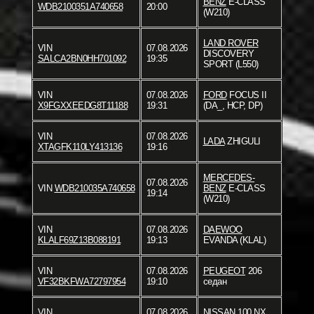
BENZ
E-CLASS
WDB2100351A740658
20:00
(W210)
LAND ROVER
VIN
07.08.2026
DISCOVERY
SALCA2BN0HH701092
19:35
SPORT (L550)
VIN
07.08.2026
FORD
FOCUS II
X9FGXXEEDG8T11188
19:31
(DA_, HCP, DP)
VIN
07.08.2026
LADA
ZHIGULI
XTAGFK110LY413136
19:16
MERCEDES-
07.08.2026
VIN
WDB210035A740658
BENZ
E-CLASS
19:14
(W210)
VIN
07.08.2026
DAEWOO
KLALF69Z13B088191
19:13
EVANDA (KLAL)
VIN
07.08.2026
PEUGEOT
206
VF32BKFWA72797954
19:10
седан
VIN
07.08.2026
NISSAN
100 NX