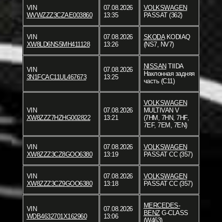
VIN
07.08.2026
VOLKSWAGEN
WVWZZZ3CZAE003860
13:35
PASSAT (362)
VIN
07.08.2026
SKODA
KODIAQ
XW8LD6NS5MH411128
13:26
(NS7, NV7)
NISSAN
TIIDA
VIN
07.08.2026
Наклонная задняя
3N1FCAC11UL467673
13:25
часть (C11)
VOLKSWAGEN
VIN
07.08.2026
MULTIVAN V
XW8ZZZ7HZHG002822
13:21
(7HM, 7HN, 7HF,
7EF, 7EM, 7EN)
VIN
07.08.2026
VOLKSWAGEN
XW8ZZZ3CZ8GOO6380
13:19
PASSAT CC (357)
VIN
07.08.2026
VOLKSWAGEN
XW8ZZZ3CZ9GOO6380
13:18
PASSAT CC (357)
MERCEDES-
VIN
07.08.2026
BENZ
G-CLASS
WDB4632701X162960
13:06
(W463)