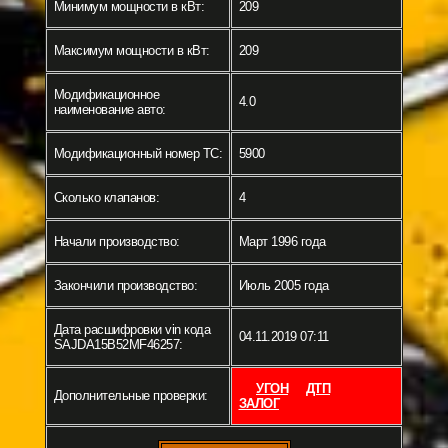
Минимум мощности в кВт:
209
Максимум мощности в кВт:
209
Модификационное
4.0
наименование авто:
Модификационный номер ТС:
5900
Сколько клапанов:
4
Начали производство:
Март 1996 года
Закончили производство:
Июль 2005 года
Дата расшифровки vin кода
04.11.2019 07:11
SAJDA15B52MF46257:
УГОН
ДТП
Дополнительные проверки:
ЗАЛОГ