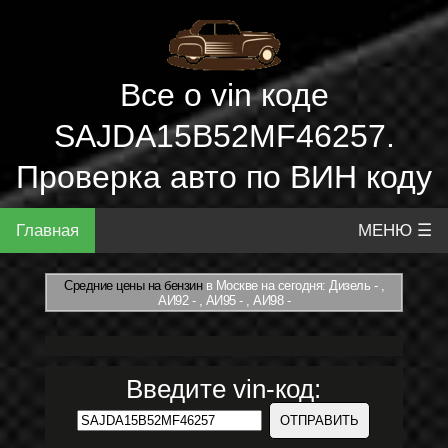
Все о vin коде
SAJDA15B52MF46257.
Проверка авто по ВИН коду
Главная
МЕНЮ ☰
Средние цены на бензин
в Москве на сегодня: Дизель - ,
АИ92 - , АИ95 - , АИ98 -
Введите vin-код: