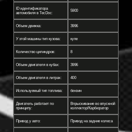
ID идентификатора
5900
автомобиля в TecDoc:
Объем движка:
3996
У этой машины тип кузова:
купе
Количество цилиндров:
8
Объем двигателя в кубах:
3996
Объем двигателя в литрах:
400
Используемый тип топлива:
бензин
Двигатель работает по
Впрыскивание во впускной
принципу:
коллектор/Карбюратор
Привод у авто:
Привод на задние колеса