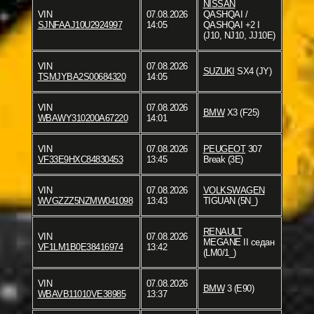
NISSAN
VIN
07.08.2026
QASHQAI /
SJNFAAJ10U2924997
14:05
QASHQAI +2 I
(J10, NJ10, JJ10E)
VIN
07.08.2026
SUZUKI
SX4 (JY)
TSMJYBA2S00684320
14:05
VIN
07.08.2026
BMW
X3 (F25)
WBAWY310200A67220
14:01
VIN
07.08.2026
PEUGEOT
307
VF33E9HXC84830453
13:45
Break (3E)
VIN
07.08.2026
VOLKSWAGEN
WVGZZZ5NZMW041098
13:43
TIGUAN (5N_)
RENAULT
VIN
07.08.2026
MEGANE II седан
VF1LM1B0E38416974
13:42
(LM0/1_)
VIN
07.08.2026
BMW
3 (E90)
WBAVB11010VE38985
13:37