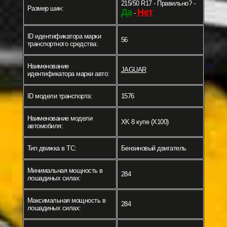
215/50 R17 - Правильно? -
Размер шин:
Да
Нет
-
ID идентификатора марки
56
транспортного средства:
Наименование
JAGUAR
идентификатора марки авто:
ID модели транспорта:
1576
Наименование модели
XK 8 купе (X100)
автомобиля:
Тип движка в ТС:
Бензиновый двигатель
Минимальная мощность в
284
лошадиных силах:
Максимальная мощность в
284
лошадиных силах: