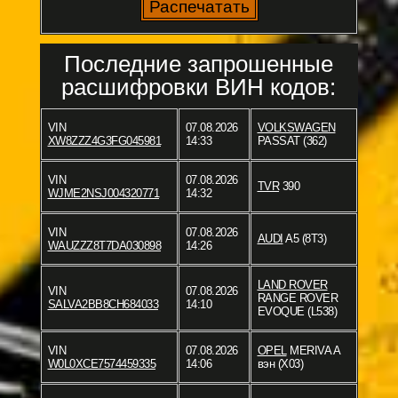
Последние запрошенные
расшифровки ВИН кодов:
VIN
07.08.2026
VOLKSWAGEN
XW8ZZZ4G3FG045981
14:33
PASSAT (362)
VIN
07.08.2026
TVR
390
WJME2NSJ004320771
14:32
VIN
07.08.2026
AUDI
A5 (8T3)
WAUZZZ8T7DA030898
14:26
LAND ROVER
VIN
07.08.2026
RANGE ROVER
SALVA2BB8CH684033
14:10
EVOQUE (L538)
VIN
07.08.2026
OPEL
MERIVA A
W0L0XCE7574459335
14:06
вэн (X03)