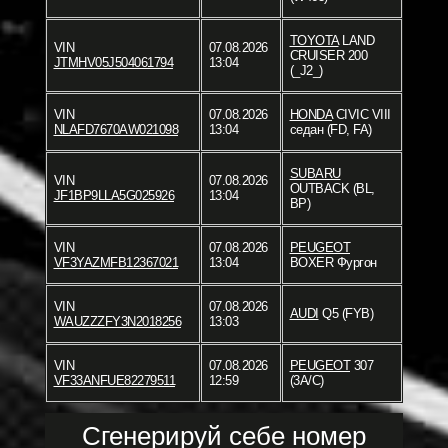
TOYOTA
LAND
VIN
07.08.2026
CRUISER 200
JTMHV05J504061794
13:04
(_J2_)
VIN
07.08.2026
HONDA
CIVIC VIII
NLAFD7670AW021098
13:04
седан (FD, FA)
SUBARU
VIN
07.08.2026
OUTBACK (BL,
JF1BP9LLA5G025926
13:04
BP)
VIN
07.08.2026
PEUGEOT
VF3YAZMFB12367021
13:04
BOXER Фургон
VIN
07.08.2026
AUDI
Q5 (FYB)
WAUZZZFY3N2018256
13:03
VIN
07.08.2026
PEUGEOT
307
VF33ANFUE82279511
12:59
(3A/C)
Сгенерируй себе номер