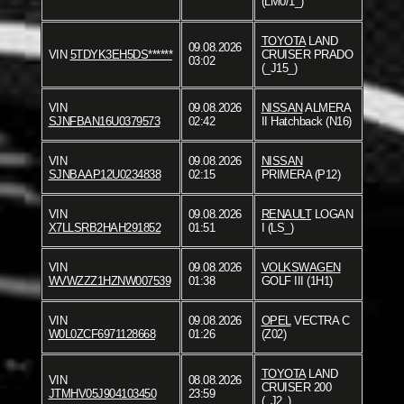
(LM0/1_)
TOYOTA
LAND
09.08.2026
VIN
5TDYK3EH5DS******
CRUISER PRADO
03:02
(_J15_)
VIN
09.08.2026
NISSAN
ALMERA
SJNFBAN16U0379573
02:42
II Hatchback (N16)
VIN
09.08.2026
NISSAN
SJNBAAP12U0234838
02:15
PRIMERA (P12)
VIN
09.08.2026
RENAULT
LOGAN
X7LLSRB2HAH291852
01:51
I (LS_)
VIN
09.08.2026
VOLKSWAGEN
WVWZZZ1HZNW007539
01:38
GOLF III (1H1)
VIN
09.08.2026
OPEL
VECTRA C
W0L0ZCF6971128668
01:26
(Z02)
TOYOTA
LAND
VIN
08.08.2026
CRUISER 200
JTMHV05J904103450
23:59
(_J2_)