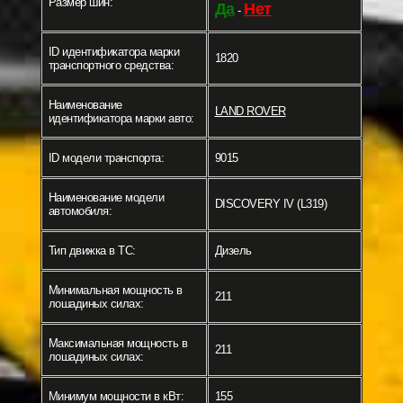
Размер шин:
Да
Нет
-
ID идентификатора марки
1820
транспортного средства:
Наименование
LAND ROVER
идентификатора марки авто:
ID модели транспорта:
9015
Наименование модели
DISCOVERY IV (L319)
автомобиля:
Тип движка в ТС:
Дизель
Минимальная мощность в
211
лошадиных силах:
Максимальная мощность в
211
лошадиных силах:
Минимум мощности в кВт:
155