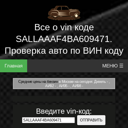
Все о vin коде
SALLAAAF4BA609471.
Проверка авто по ВИН коду
Главная
МЕНЮ ☰
Средние цены на бензин
в Москве на сегодня: Дизель - ,
АИ92 - , АИ95 - , АИ98 -
Введите vin-код: