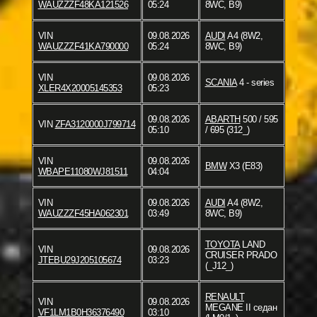
WAUZZZF48KA121526
05:24
8WC, B9)
VIN
09.08.2026
AUDI
A4 (8W2,
WAUZZZF41KA790000
05:24
8WC, B9)
VIN
09.08.2026
SCANIA
4 - series
XLER4X20005145353
05:23
09.08.2026
ABARTH
500 / 595
VIN
ZFA3120000J799714
05:10
/ 695 (312_)
VIN
09.08.2026
BMW
X3 (E83)
WBAPE11080WJ81511
04:04
VIN
09.08.2026
AUDI
A4 (8W2,
WAUZZZF45HA062301
03:49
8WC, B9)
TOYOTA
LAND
VIN
09.08.2026
CRUISER PRADO
JTEBU29J205105674
03:23
(_J12_)
RENAULT
VIN
09.08.2026
MEGANE II седан
VF1LM1B0H36376490
03:10