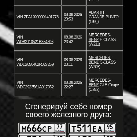
ABARTH
08.08.2026
VIN
ZFA19900001401778
GRANDE PUNTO
23:53
(199_)
MERCEDES-
VIN
08.08.2026
BENZ
E-CLASS
WDB2110521B354896
23:42
(W211)
MERCEDES-
VIN
08.08.2026
BENZ
C-CLASS
WDD2050402R027269
23:11
(W205)
MERCEDES-
VIN
08.08.2026
BENZ
GLE Coupe
WDC2923561A017052
22:27
(C292)
Сгенерируй себе номер
своего железного друга: