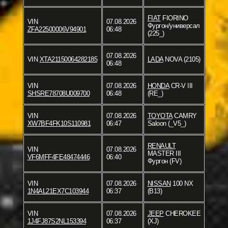
FIAT
FIORINO
VIN
07.08.2026
Фургон/универсал
ZFA22500006V94901
06:48
(225_)
07.08.2026
VIN
XTA21150064282185
LADA
NOVA (2105)
06:48
VIN
07.08.2026
HONDA
CR-V III
SHSRE78708U009700
06:48
(RE_)
VIN
07.08.2026
TOYOTA
CAMRY
XW7BF4FK10S110981
06:47
Saloon (_V5_)
RENAULT
VIN
07.08.2026
MASTER III
VF6MFF4FE48474446
06:40
Фургон (FV)
VIN
07.08.2026
NISSAN
100 NX
1N4AL21EX7C103944
06:37
(B13)
VIN
07.08.2026
JEEP
CHEROKEE
1J4FJ87S2NL153394
06:37
(XJ)