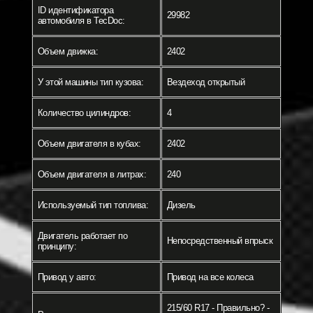
ID идентификатора
29982
автомобиля в TecDoc:
Объем движка:
2402
У этой машины тип кузова:
Вездеход открытый
Количество цилиндров:
4
Объем двигателя в кубах:
2402
Объем двигателя в литрах:
240
Используемый тип топлива:
Дизель
Двигатель работает по
Непосредственный впрыск
принципу:
Привод у авто:
Привод на все колеса
215/60 R17 - Правильно? -