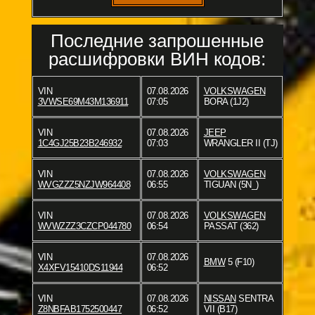
Последние запрошенные
расшифровки ВИН кодов:
VIN
07.08.2026
VOLKSWAGEN
3VWSE69M43M136911
07:05
BORA (1J2)
VIN
07.08.2026
JEEP
1C4GJ25B23B246932
07:03
WRANGLER II (TJ)
VIN
07.08.2026
VOLKSWAGEN
WVGZZZ5NZJW964408
06:55
TIGUAN (5N_)
VIN
07.08.2026
VOLKSWAGEN
WVWZZZ3CZCP044780
06:54
PASSAT (362)
VIN
07.08.2026
BMW
5 (F10)
X4XFV15410DS11944
06:52
VIN
07.08.2026
NISSAN
SENTRA
Z8NBFAB1752500447
06:52
VII (B17)