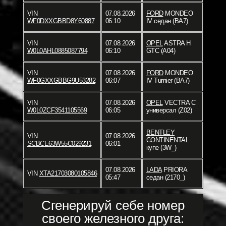
VIN
07.08.2026
FORD
MONDEO
WF0DXXGBBD8Y60887
06:10
IV седан (BA7)
VIN
07.08.2026
OPEL
ASTRA H
W0L0AHL0885087794
06:10
GTC (A04)
VIN
07.08.2026
FORD
MONDEO
WF0GXXGBBG9U53282
06:07
IV Turnier (BA7)
VIN
07.08.2026
OPEL
VECTRA C
W0L0ZCF3541105569
06:05
универсал (Z02)
BENTLEY
VIN
07.08.2026
CONTINENTAL
SCBCE63W55C029231
06:01
купе (3W_)
07.08.2026
LADA
PRIORA
VIN
XTA21703080105846
05:47
седан (2170_)
Сгенерируй себе номер
своего железного друга: