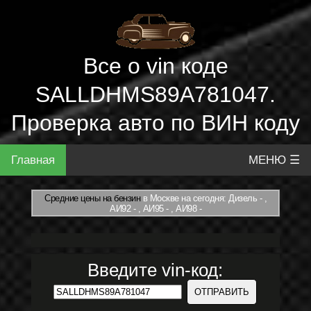
Все о vin коде
SALLDHMS89A781047.
Проверка авто по ВИН коду
Главная
МЕНЮ ☰
Средние цены на бензин
в Москве на сегодня: Дизель - ,
АИ92 - , АИ95 - , АИ98 -
Введите vin-код: