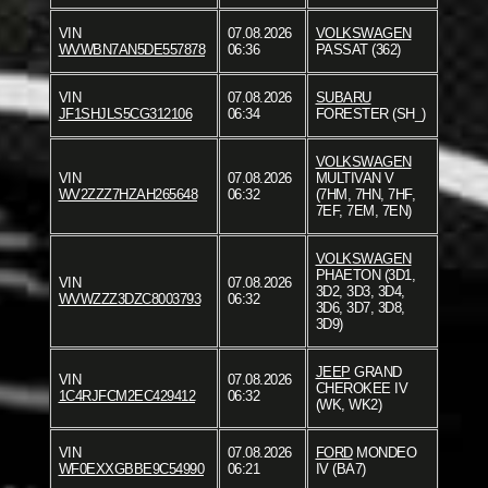
VIN
07.08.2026
VOLKSWAGEN
WVWBN7AN5DE557878
06:36
PASSAT (362)
VIN
07.08.2026
SUBARU
JF1SHJLS5CG312106
06:34
FORESTER (SH_)
VOLKSWAGEN
VIN
07.08.2026
MULTIVAN V
WV2ZZZ7HZAH265648
06:32
(7HM, 7HN, 7HF,
7EF, 7EM, 7EN)
VOLKSWAGEN
PHAETON (3D1,
VIN
07.08.2026
3D2, 3D3, 3D4,
WVWZZZ3DZC8003793
06:32
3D6, 3D7, 3D8,
3D9)
JEEP
GRAND
VIN
07.08.2026
CHEROKEE IV
1C4RJFCM2EC429412
06:32
(WK, WK2)
VIN
07.08.2026
FORD
MONDEO
WF0EXXGBBE9C54990
06:21
IV (BA7)