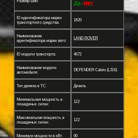
Размер шин:
Да
Нет
-
ID идентификатора марки
1820
транспортного средства:
Наименование
LAND ROVER
идентификатора марки авто:
ID модели транспорта:
4672
Наименование модели
DEFENDER Cabrio (L316)
автомобиля:
Тип движка в ТС:
Дизель
Минимальная мощность в
122
лошадиных силах:
Максимальная мощность в
122
лошадиных силах:
Минимум мощности в кВт:
90