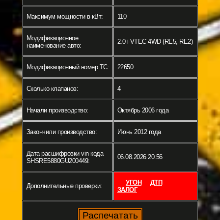
Максимум мощности в кВт:
110
Модификационное
2.0 i-VTEC 4WD (RE5, RE2)
наименование авто:
Модификационный номер ТС:
22650
Сколько клапанов:
4
Начали производство:
Октябрь 2006 года
Закончили производство:
Июнь 2012 года
Дата расшифровки vin кода
06.08.2026 20:56
SHSRE5880GU200449:
УГОН
ДТП
Дополнительные проверки:
ЗАЛОГ