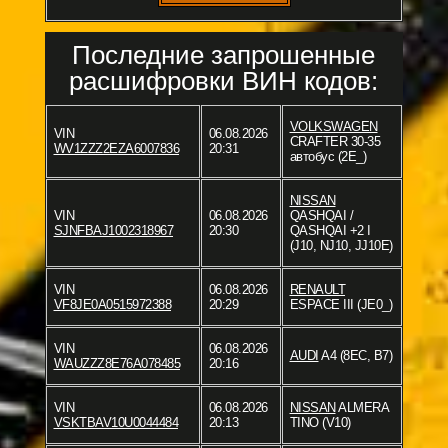
Последние запрошенные
расшифровки ВИН кодов:
VOLKSWAGEN
VIN
06.08.2026
CRAFTER 30-35
WV1ZZZ2EZA6007836
20:31
автобус (2E_)
NISSAN
VIN
06.08.2026
QASHQAI /
SJNFBAJ1002318967
20:30
QASHQAI +2 I
(J10, NJ10, JJ10E)
VIN
06.08.2026
RENAULT
VF8JE0A0515972388
20:29
ESPACE III (JE0_)
VIN
06.08.2026
AUDI
A4 (8EC, B7)
WAUZZZ8E76A078485
20:16
VIN
06.08.2026
NISSAN
ALMERA
VSKTBAV10U0044484
20:13
TINO (V10)