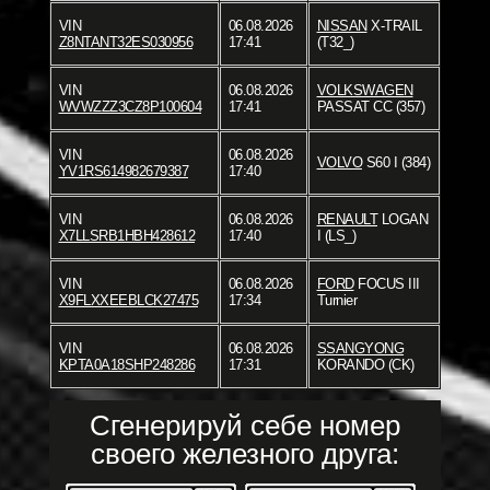
VIN
06.08.2026
NISSAN
X-TRAIL
Z8NTANT32ES030956
17:41
(T32_)
VIN
06.08.2026
VOLKSWAGEN
WVWZZZ3CZ8P100604
17:41
PASSAT CC (357)
VIN
06.08.2026
VOLVO
S60 I (384)
YV1RS614982679387
17:40
VIN
06.08.2026
RENAULT
LOGAN
X7LLSRB1HBH428612
17:40
I (LS_)
VIN
06.08.2026
FORD
FOCUS III
X9FLXXEEBLCK27475
17:34
Turnier
VIN
06.08.2026
SSANGYONG
KPTA0A18SHP248286
17:31
KORANDO (CK)
Сгенерируй себе номер
своего железного друга: