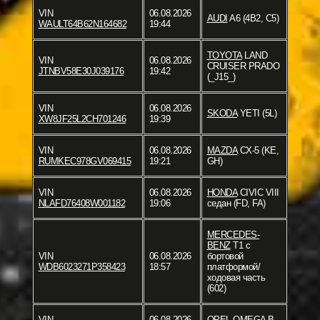
VIN
06.08.2026
AUDI
A6 (4B2, C5)
WAULT64B62N164682
19:44
TOYOTA
LAND
VIN
06.08.2026
CRUISER PRADO
JTNBV58E30J039176
19:42
(_J15_)
VIN
06.08.2026
SKODA
YETI (5L)
XW8JF25L2CH701246
19:39
VIN
06.08.2026
MAZDA
CX-5 (KE,
RUMKEC978GV069415
19:21
GH)
VIN
06.08.2026
HONDA
CIVIC VIII
NLAFD76408W001182
19:06
седан (FD, FA)
MERCEDES-
BENZ
T1 c
VIN
06.08.2026
бортовой
WDB6023271P358423
18:57
платформой/
ходовая часть
(602)
VIN
06.08.2026
OPEL
OMEGA B