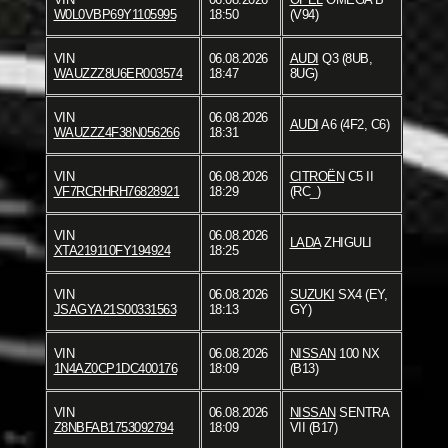
W0L0VBP69Y1105995
18:50
(V94)
VIN
06.08.2026
AUDI
Q3 (8UB,
WAUZZZ8U6ER003574
18:47
8UG)
VIN
06.08.2026
AUDI
A6 (4F2, C6)
WAUZZZ4F38N056266
18:31
VIN
06.08.2026
CITROËN
C5 II
VF7RCRHRH76828921
18:29
(RC_)
VIN
06.08.2026
LADA
ZHIGULI
XTA219110FY194924
18:25
VIN
06.08.2026
SUZUKI
SX4 (EY,
JSAGYA21S00331563
18:13
GY)
VIN
06.08.2026
NISSAN
100 NX
1N4AZ0CP1DC400176
18:09
(B13)
VIN
06.08.2026
NISSAN
SENTRA
Z8NBFAB1753092794
18:09
VII (B17)