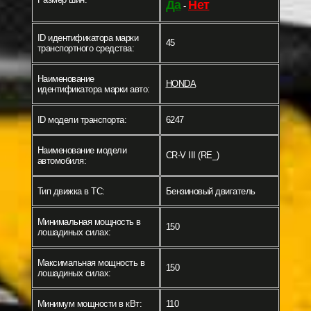
Да
Нет
-
ID идентификатора марки
45
транспортного средства:
Наименование
HONDA
идентификатора марки авто:
ID модели транспорта:
6247
Наименование модели
CR-V III (RE_)
автомобиля:
Тип движка в ТС:
Бензиновый двигатель
Минимальная мощность в
150
лошадиных силах:
Максимальная мощность в
150
лошадиных силах:
Минимум мощности в кВт:
110