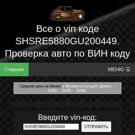
Все о vin коде
SHSRE5880GU200449.
Проверка авто по ВИН коду
Главная
МЕНЮ ☰
Средние цены на бензин
в Москве на сегодня: Дизель - ,
АИ92 - , АИ95 - , АИ98 -
Введите vin-код: