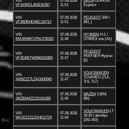
VIN
07.08.2026
DACIA
DOKKER
VF10SRCL459216397
11:51
Express
VIN
07.08.2026
PEUGEOT
508 I
VF38DRHDABL110712
11:51
(8D_)
VIN
07.08.2026
HYUNDAI
H-1 /
KMJWWH7JP6U728292
11:48
STAREX вэн (A1)
PEUGEOT
VIN
07.08.2026
PARTNER Фургон
VF3GBKFWB96162080
11:47
(5)
VOLKSWAGEN
VIN
07.08.2026
TOUAREG (7LA,
XW8ZZZ7LZAG000045
11:47
7L6, 7L7)
VIN
07.08.2026
MAZDA
3 (BM,
JMZBM42Z231191088
11:45
BN)
VOLKSWAGEN
LT
VIN
07.08.2026
28-35 I автобус
WV2ZZZ21ZSH012729
11:44
(281-363)