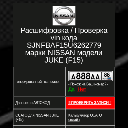
Расшифровка / Проверка
vin кода
SJNFBAF15U6262779
марки NISSAN модели
JUKE (F15)
Генерированный гос номер:
- Похож на Ваш номер? -
Да
Нет
-
Данные по АВТОКОД:
!!!ПРОВЕРИТЬ ЗАПИСИ!!!
ОСАГО для NISSAN JUKE
Калькулятор ОСАГО
(F15):
онлайн