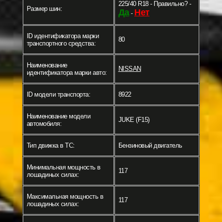
225/40 R18 - Правильно? -
Размер шин:
Да
Нет
-
ID идентификатора марки
80
транспортного средства:
Наименование
NISSAN
идентификатора марки авто:
ID модели транспорта:
8922
Наименование модели
JUKE (F15)
автомобиля:
Тип движка в ТС:
Бензиновый двигатель
Минимальная мощность в
117
лошадиных силах:
Максимальная мощность в
117
лошадиных силах: