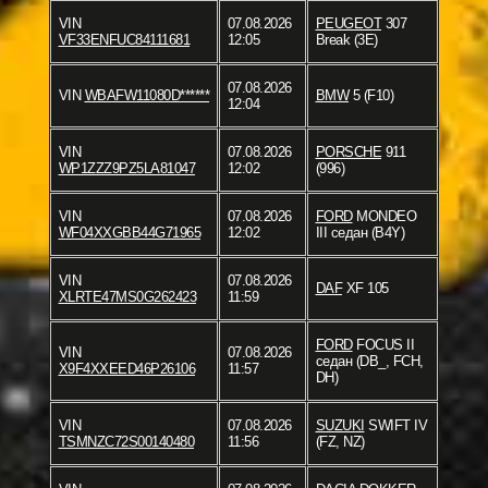
VIN
07.08.2026
PEUGEOT
307
VF33ENFUC84111681
12:05
Break (3E)
07.08.2026
VIN
WBAFW11080D******
BMW
5 (F10)
12:04
VIN
07.08.2026
PORSCHE
911
WP1ZZZ9PZ5LA81047
12:02
(996)
VIN
07.08.2026
FORD
MONDEO
WF04XXGBB44G71965
12:02
III седан (B4Y)
VIN
07.08.2026
DAF
XF 105
XLRTE47MS0G262423
11:59
FORD
FOCUS II
VIN
07.08.2026
седан (DB_, FCH,
X9F4XXEED46P26106
11:57
DH)
VIN
07.08.2026
SUZUKI
SWIFT IV
TSMNZC72S00140480
11:56
(FZ, NZ)