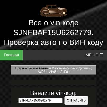
Все о vin коде
SJNFBAF15U6262779.
Проверка авто по ВИН коду
Главная
МЕНЮ ☰
Средние цены на бензин
в Москве на сегодня: Дизель - ,
АИ92 - , АИ95 - , АИ98 -
Введите vin-код: