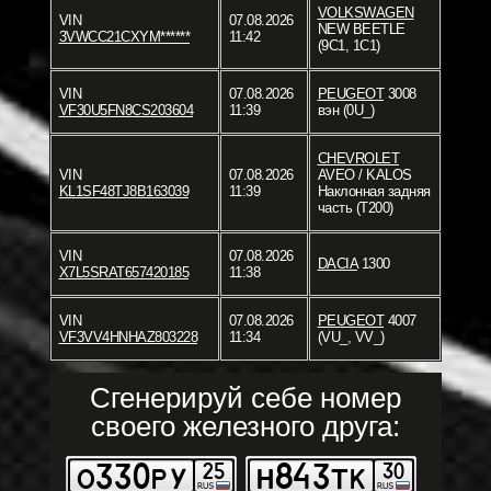
VOLKSWAGEN
VIN
07.08.2026
NEW BEETLE
3VWCC21CXYM******
11:42
(9C1, 1C1)
VIN
07.08.2026
PEUGEOT
3008
VF30U5FN8CS203604
11:39
вэн (0U_)
CHEVROLET
VIN
07.08.2026
AVEO / KALOS
KL1SF48TJ8B163039
11:39
Наклонная задняя
часть (T200)
VIN
07.08.2026
DACIA
1300
X7L5SRAT657420185
11:38
VIN
07.08.2026
PEUGEOT
4007
VF3VV4HNHAZ803228
11:34
(VU_, VV_)
Сгенерируй себе номер
своего железного друга: