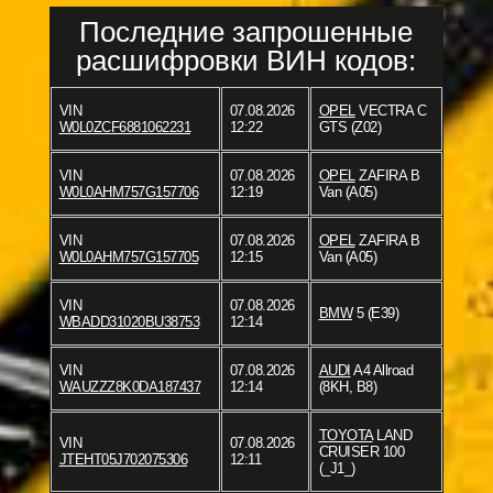
Последние запрошенные
расшифровки ВИН кодов:
VIN
07.08.2026
OPEL
VECTRA C
W0L0ZCF6881062231
12:22
GTS (Z02)
VIN
07.08.2026
OPEL
ZAFIRA B
W0L0AHM757G157706
12:19
Van (A05)
VIN
07.08.2026
OPEL
ZAFIRA B
W0L0AHM757G157705
12:15
Van (A05)
VIN
07.08.2026
BMW
5 (E39)
WBADD31020BU38753
12:14
VIN
07.08.2026
AUDI
A4 Allroad
WAUZZZ8K0DA187437
12:14
(8KH, B8)
TOYOTA
LAND
VIN
07.08.2026
CRUISER 100
JTEHT05J702075306
12:11
(_J1_)