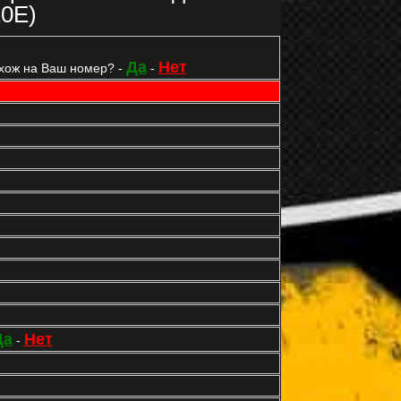
10E)
Да
Нет
хож на Ваш номер? -
-
Да
Нет
-