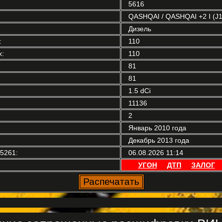
5616
QASHQAI / QASHQAI +2 I (J1
Дизель
:
110
:
110
81
81
1.5 dCi
11136
2
Январь 2010 года
Декабрь 2013 года
5261:
06.08.2026 11:14
УГОН
ДТП
ЗАЛОГ