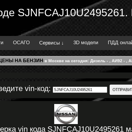
 коде SJNFCAJ10U2495261.
ти
ОСАГО
3D модели
ПДД онла
Сервисы ↓
ЦЕНЫ НА БЕНЗИН
в Москве на сегодня: Дизель - , АИ92 - , АИ
ведите vin-код:
ерка vin кода SJNFCAJ10U2495261 