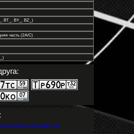
 BT_, BY_, BZ_)
няя часть (2A/C)
_)
руга:
: