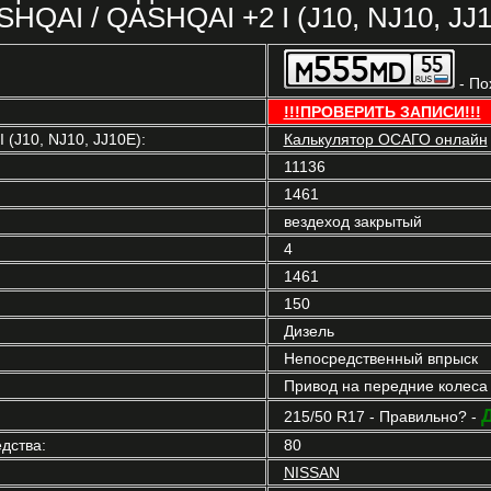
HQAI / QASHQAI +2 I (J10, NJ10, JJ
- По
!!!ПРОВЕРИТЬ ЗАПИСИ!!!
(J10, NJ10, JJ10E):
Калькулятор ОСАГО онлайн
11136
1461
вездеход закрытый
4
1461
150
Дизель
Непосредственный впрыск
Привод на передние колеса
215/50 R17 - Правильно? -
дства:
80
NISSAN