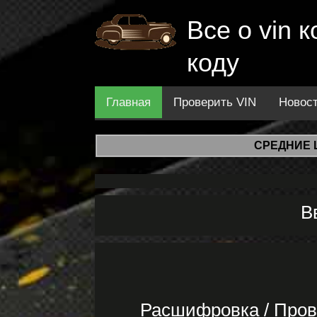
Все о vin
коду
Главная
Проверить VIN
Новос
СРЕДНИЕ 
В
Расшифровка / Пров