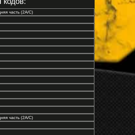
 кодов:
няя часть (2A/C)
няя часть (2A/C)