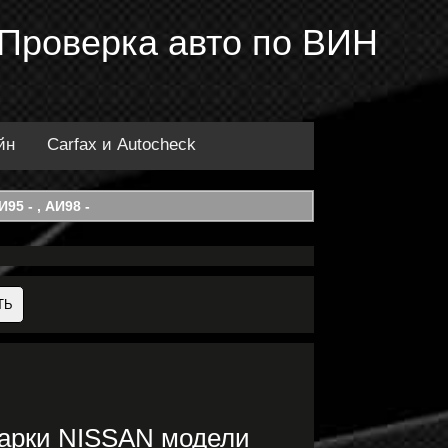
 Проверка авто по ВИН
йн
Carfax и Autocheck
95 - , АИ98 -
марки NISSAN модели