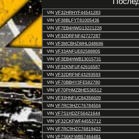
Послед
VIN
VF32HRHYF44541283
VIN
VF38BLFYT81005436
VIN
VF7EB4HWG13221228
VIN
VF32DRFNF42727287
VIN
VF3MCBHZWHL048696
VIN
VF33ANFUE82588805
VIN
VF3EB4HWB13015731
VIN
VF32KNFUF42616587
VIN
VF32DRFNF43293593
VIN
VF70BBHY3FE582780
VIN
VF70PHMZBHE536512
VIN
VF33HNFUC84356609
VIN
VF7RC9HZC76784504
VIN
VF7S1HDZF56421644
VIN
VF32CKFWF44553712
VIN
VF7RC9HZC76819422
VIN
VF7S6KFWB57464481