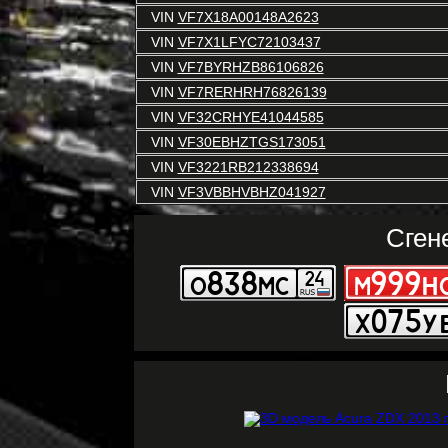
VIN
VF7X18A00148A2623
VIN
VF7X1LFYC72103437
VIN
VF7BYRHZB86106826
VIN
VF7RERHRH76826139
VIN
VF32CRHYE41044585
VIN
VF30EBHZTGS173051
VIN
VF3221RB212338694
VIN
VF3VBBHVBHZ041927
Сген