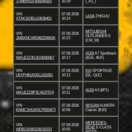
JTMBH31V506045655
10:29
(_A3_)
VIN
07.08.2026
LADA
ZHIGULI
XTAKS035LG0939401
10:24
MITSUBISHI
VIN
07.08.2026
OUTLANDER II
JMBXNCW5W8Z009636
10:23
(CW_W)
VIN
07.08.2026
AUDI
A7 Sportback
WAUZZZ4G3GN090067
10:17
(4GA, 4GF)
VIN
07.08.2026
KIA
SPORTAGE
U5YPH81ADGL161681
10:12
(QL, QLE)
VIN
07.08.2026
AUDI
A3 (8P1)
WAUZZZ8P3CA037574
10:11
VIN
07.08.2026
NISSAN
ALMERA
KNMCSHLMSCP855873
10:06
Classic (B10)
MERCEDES-
VIN
07.08.2026
BENZ
E-CLASS
WDB2100651B015533
10:05
(W210)