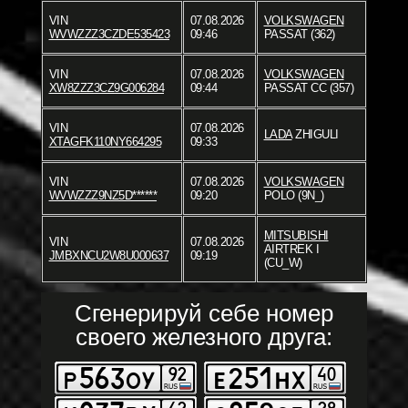
VIN
07.08.2026
VOLKSWAGEN
WVWZZZ3CZDE535423
09:46
PASSAT (362)
VIN
07.08.2026
VOLKSWAGEN
XW8ZZZ3CZ9G006284
09:44
PASSAT CC (357)
VIN
07.08.2026
LADA
ZHIGULI
XTAGFK110NY664295
09:33
VIN
07.08.2026
VOLKSWAGEN
WVWZZZ9NZ5D******
09:20
POLO (9N_)
MITSUBISHI
VIN
07.08.2026
AIRTREK I
JMBXNCU2W8U000637
09:19
(CU_W)
Сгенерируй себе номер
своего железного друга: