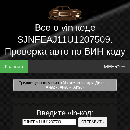
Все о vin коде
SJNFEAJ11U1207509.
Проверка авто по ВИН коду
Главная
МЕНЮ ☰
Средние цены на бензин
в Москве на сегодня: Дизель - ,
АИ92 - , АИ95 - , АИ98 -
Введите vin-код: