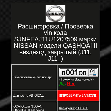
Расшифровка / Проверка
vin кода
SJNFEAJ11U1207509 марки
NISSAN модели QASHQAI II
вездеход закрытый (J11,
J11_)
Генерированный гос номер:
- Похож на Ваш номер? -
Да
Нет
-
Данные по АВТОКОД:
!!!ПРОВЕРИТЬ ЗАПИСИ!!!
ОСАГО для NISSAN
Калькулятор ОСАГО
QASHQAI II вездеход