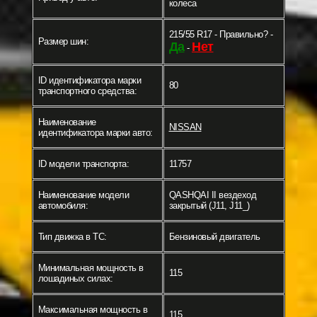
колеса
215/55 R17 - Правильно? -
Размер шин:
Да
Нет
-
ID идентификатора марки
80
транспортного средства:
Наименование
NISSAN
идентификатора марки авто:
ID модели транспорта:
11757
Наименование модели
QASHQAI II вездеход
автомобиля:
закрытый (J11, J11_)
Тип движка в ТС:
Бензиновый двигатель
Минимальная мощность в
115
лошадиных силах:
Максимальная мощность в
115