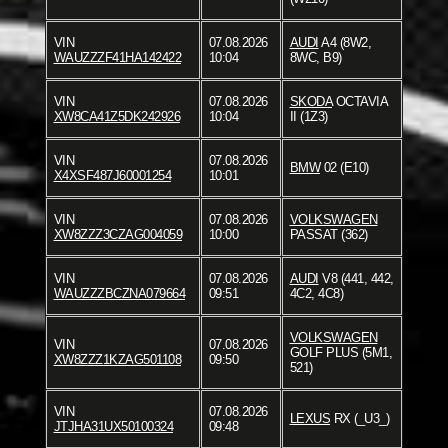
VIN
07.08.2026
AUDI
A4 (8W2,
WAUZZZF41HA142422
10:04
8WC, B9)
VIN
07.08.2026
SKODA
OCTAVIA
XW8CA41Z5DK242926
10:04
II (1Z3)
VIN
07.08.2026
BMW
02 (E10)
X4XSF487J60001254
10:01
VIN
07.08.2026
VOLKSWAGEN
XW8ZZZ3CZAG004059
10:00
PASSAT (362)
VIN
07.08.2026
AUDI
V8 (441, 442,
WAUZZZBCZNA079664
09:51
4C2, 4C8)
VOLKSWAGEN
VIN
07.08.2026
GOLF PLUS (5M1,
XW8ZZZ1KZAG501108
09:50
521)
VIN
07.08.2026
LEXUS
RX (_U3_)
JTJHA31UX50100324
09:48