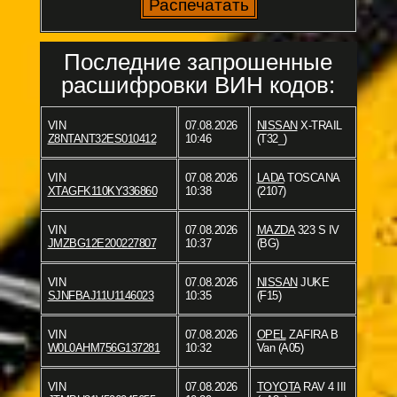
Последние запрошенные
расшифровки ВИН кодов:
VIN
07.08.2026
NISSAN
X-TRAIL
Z8NTANT32ES010412
10:46
(T32_)
VIN
07.08.2026
LADA
TOSCANA
XTAGFK110KY336860
10:38
(2107)
VIN
07.08.2026
MAZDA
323 S IV
JMZBG12E200227807
10:37
(BG)
VIN
07.08.2026
NISSAN
JUKE
SJNFBAJ11U1146023
10:35
(F15)
VIN
07.08.2026
OPEL
ZAFIRA B
W0L0AHM756G137281
10:32
Van (A05)
VIN
07.08.2026
TOYOTA
RAV 4 III