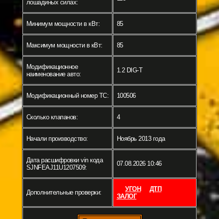
лошадиных силах:
Минимум мощности в кВт:
85
Максимум мощности в кВт:
85
Модификационное
1.2 DIG-T
наименование авто:
Модификационный номер ТС:
100506
Сколько клапанов:
4
Начали производство:
Ноябрь 2013 года
Дата расшифровки vin кода
07.08.2026 10:46
SJNFEAJ11U1207509:
УГОН
ДТП
Дополнительные проверки:
ЗАЛОГ