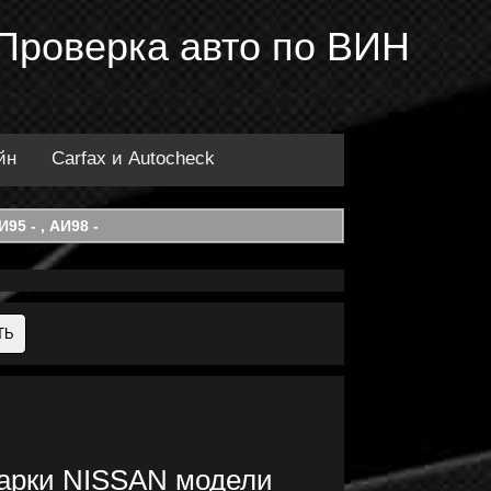
 Проверка авто по ВИН
йн
Carfax и Autocheck
95 - , АИ98 -
марки NISSAN модели