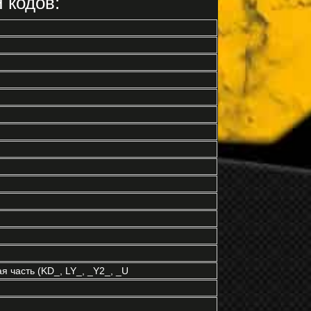
 кодов:
 часть (KD_, LY_, _Y2_, _U