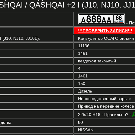
HQAI / QASHQAI +2 I (J10, NJ10, JJ
- По
!!!ПРОВЕРИТЬ ЗАПИСИ!!!
(J10, NJ10, JJ10E):
Калькулятор ОСАГО онлайн
11136
1461
вездеход закрытый
4
1461
150
Дизель
Непосредственный впрыск
Привод на передние колеса
225/40 R18 - Правильно? -
дства:
80
NISSAN