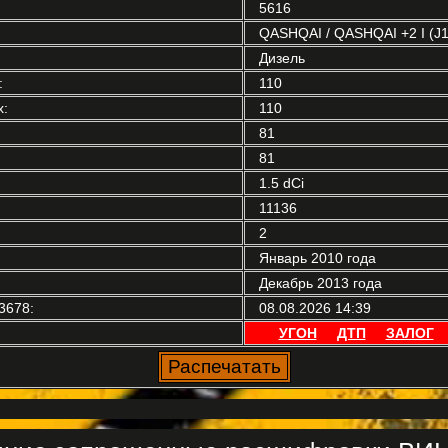
5616
QASHQAI / QASHQAI +2 I (J1
Дизель
:
110
:
110
81
81
1.5 dCi
11136
2
Январь 2010 года
Декабрь 2013 года
3678:
08.08.2026 14:39
УГОН
ДТП
ЗАЛОГ