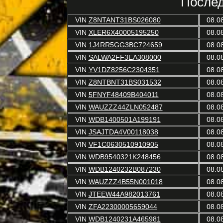
Послед
VIN
Z8NTANT31BS026080
08.0
VIN
XLER6X40005195250
08.0
VIN
1J4RR5GG3BC724659
08.0
VIN
SALWA2FF3EA308000
08.0
VIN
YV1DZ8256C2304351
08.0
VIN
Z8NTBNT31BS031532
08.0
VIN
5FNYF48409B404011
08.0
VIN
WAUZZZ44ZLN052487
08.0
VIN
WDB1400501A199191
08.0
VIN
JSAJTDA4V00118038
08.0
VIN
VF1C0630510910905
08.0
VIN
WDB9540321K248456
08.0
VIN
WDB1240232B087230
08.0
VIN
WAUZZZ4B55N001018
08.0
VIN
JTEEW44A982013761
08.0
VIN
ZFA22300005659044
08.0
VIN
WDB1240231A465981
08.0