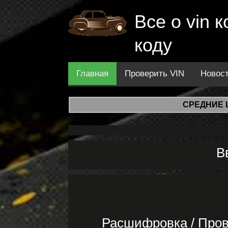
Все о vin
коду
Главная
Проверить VIN
Новос
СРЕДНИЕ 
В
Расшифровка / Пров