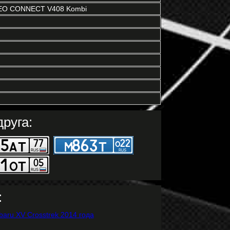
O CONNECT V408 Kombi
руга:
: