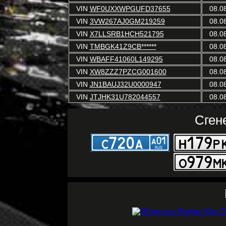
VIN
WF0UXXWPGUFD37655
08.0
VIN
3VW267AJ0GM219259
08.0
VIN
X7LLSRB1HCH521795
08.0
VIN
TMBGK41Z9CB******
08.0
VIN
WBAFF41060L149295
08.0
VIN
XW8ZZZ7PZCG001600
08.0
VIN
JN1BAUJ32U0000947
08.0
VIN
JTJHK31U782044557
08.0
Сген