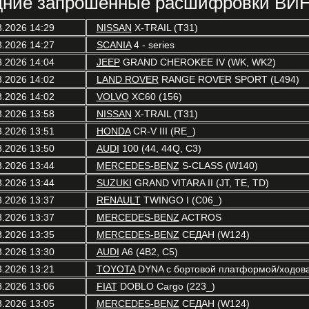
ние запрошенные расшифровки ВИН
8.2026 14:29
NISSAN
X-TRAIL (T31)
8.2026 14:27
SCANIA
4 - series
8.2026 14:04
JEEP
GRAND CHEROKEE IV (WK, WK2)
8.2026 14:02
LAND ROVER
RANGE ROVER SPORT (L494)
8.2026 14:02
VOLVO
XC60 (156)
8.2026 13:58
NISSAN
X-TRAIL (T31)
8.2026 13:51
HONDA
CR-V III (RE_)
8.2026 13:50
AUDI
100 (44, 44Q, C3)
8.2026 13:44
MERCEDES-BENZ
S-CLASS (W140)
8.2026 13:44
SUZUKI
GRAND VITARA II (JT, TE, TD)
8.2026 13:37
RENAULT
TWINGO I (C06_)
8.2026 13:37
MERCEDES-BENZ
ACTROS
8.2026 13:35
MERCEDES-BENZ
СЕДАН (W124)
8.2026 13:30
AUDI
A6 (4B2, C5)
8.2026 13:21
TOYOTA
DYNA c бортовой платформой/ходовая
8.2026 13:06
FIAT
DOBLO Cargo (223_)
8.2026 13:05
MERCEDES-BENZ
СЕДАН (W124)