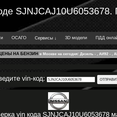
 коде SJNJCAJ10U6053678.
ти
ОСАГО
3D модели
ПДД онла
Сервисы ↓
ЦЕНЫ НА БЕНЗИН
в Москве на сегодня: Дизель - , АИ92 - , АИ
ведите vin-код:
ерка vin кода SJNJCAJ10U6053678 