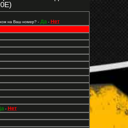
10E)
Да
Нет
хож на Ваш номер? -
-
Да
Нет
-