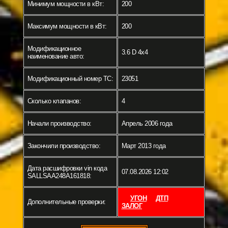
Минимум мощности в кВт:
200
Максимум мощности в кВт:
200
Модификационное
3.6 D 4x4
наименование авто:
Модификационный номер ТС:
23051
Сколько клапанов:
4
Начали производство:
Апрель 2006 года
Закончили производство:
Март 2013 года
Дата расшифровки vin кода
07.08.2026 12:02
SALLSAA248A161818:
УГОН
ДТП
Дополнительные проверки:
ЗАЛОГ