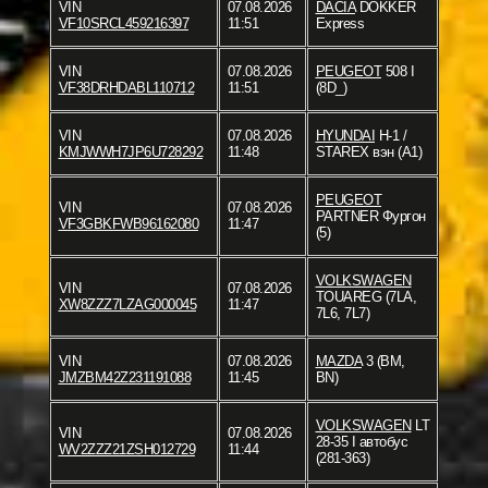
VIN
07.08.2026
DACIA
DOKKER
VF10SRCL459216397
11:51
Express
VIN
07.08.2026
PEUGEOT
508 I
VF38DRHDABL110712
11:51
(8D_)
VIN
07.08.2026
HYUNDAI
H-1 /
KMJWWH7JP6U728292
11:48
STAREX вэн (A1)
PEUGEOT
VIN
07.08.2026
PARTNER Фургон
VF3GBKFWB96162080
11:47
(5)
VOLKSWAGEN
VIN
07.08.2026
TOUAREG (7LA,
XW8ZZZ7LZAG000045
11:47
7L6, 7L7)
VIN
07.08.2026
MAZDA
3 (BM,
JMZBM42Z231191088
11:45
BN)
VOLKSWAGEN
LT
VIN
07.08.2026
28-35 I автобус
WV2ZZZ21ZSH012729
11:44
(281-363)