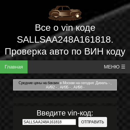
Все о vin коде
SALLSAA248A161818.
Проверка авто по ВИН коду
Главная
МЕНЮ ☰
Средние цены на бензин
в Москве на сегодня: Дизель - ,
АИ92 - , АИ95 - , АИ98 -
Введите vin-код: