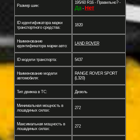
195/60 R16 - Правильно? -
Размер шин:
Да
Нет
-
ID идентификатора марки
1820
транспортного средства:
Наименование
LAND ROVER
идентификатора марки авто:
ID модели транспорта:
5437
Наименование модели
RANGE ROVER SPORT
автомобиля:
(L320)
Тип движка в ТС:
Дизель
Минимальная мощность в
272
лошадиных силах:
Максимальная мощность в
272
лошадиных силах: