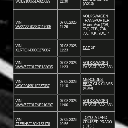
WDB2100651A828829
11:30
(W210)
VOLKSWAGEN
TRANSPORTER
VIN
07.08.2026
IV автобус (70B,
WV2ZZZ70ZSX117005
11:26
70C, 7DB, 7DK,
70J, 70K, 7DC, 7
VIN
07.08.2026
DAF
XF
XLRTEH4300G279387
11:23
VIN
07.08.2026
VOLKSWAGEN
WVWZZZ31ZPE182635
11:23
PASSAT (3A2, 35I)
MERCEDES-
VIN
07.08.2026
BENZ
GLK-CLASS
WDC2049811F237337
11:10
(X204)
VIN
07.08.2026
VOLKSWAGEN
WVWZZZ31ZNE216297
11:06
PASSAT (3A2, 35I)
TOYOTA
LAND
VIN
07.08.2026
CRUISER PRADO
JTEBH3FJ30K157178
10:56
(_J15_)