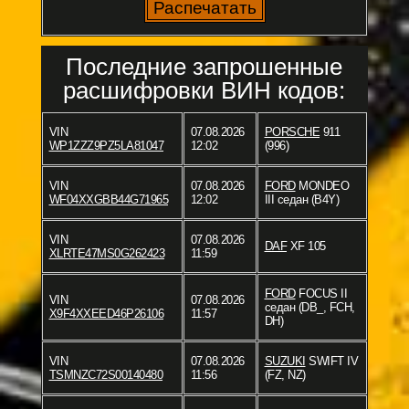
Последние запрошенные
расшифровки ВИН кодов:
VIN
07.08.2026
PORSCHE
911
WP1ZZZ9PZ5LA81047
12:02
(996)
VIN
07.08.2026
FORD
MONDEO
WF04XXGBB44G71965
12:02
III седан (B4Y)
VIN
07.08.2026
DAF
XF 105
XLRTE47MS0G262423
11:59
FORD
FOCUS II
VIN
07.08.2026
седан (DB_, FCH,
X9F4XXEED46P26106
11:57
DH)
VIN
07.08.2026
SUZUKI
SWIFT IV
TSMNZC72S00140480
11:56
(FZ, NZ)