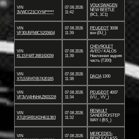
VOLKSWAGEN
VIN
07.08.2026
NEW BEETLE
3VWCC21CXYM******
11:42
(9C1, 1C1)
VIN
07.08.2026
PEUGEOT
3008
VF30U5FN8CS203604
11:39
вэн (0U_)
CHEVROLET
VIN
07.08.2026
AVEO / KALOS
KL1SF48TJ8B163039
11:39
Наклонная задняя
часть (T200)
VIN
07.08.2026
DACIA
1300
X7L5SRAT657420185
11:38
VIN
07.08.2026
PEUGEOT
4007
VF3VV4HNHAZ803228
11:34
(VU_, VV_)
RENAULT
VIN
07.08.2026
SANDERO/STEP
X7LBSRB1KDH611383
11:32
WAY I (BS_)
MERCEDES-
VIN
07.08.2026
BENZ
E-CLASS