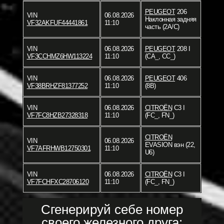
PEUGEOT
206
VIN
06.08.2026
Наклонная задняя
VF32AKFUF44441861
11:10
часть (2A/C)
VIN
06.08.2026
PEUGEOT
208 I
VF3CCHMZ6HW113224
11:10
(CA_, CC_)
VIN
06.08.2026
PEUGEOT
406
VF38BRHZF81377252
11:10
(8B)
VIN
06.08.2026
CITROËN
C3 I
VF7FC8HZB27328318
11:10
(FC_, FN_)
CITROËN
VIN
06.08.2026
EVASION вэн (22,
VF7AFRHWB12750301
11:10
U6)
VIN
06.08.2026
CITROËN
C3 I
VF7FCHFXC28706120
11:10
(FC_, FN_)
Сгенерируй себе номер
своего железного друга: