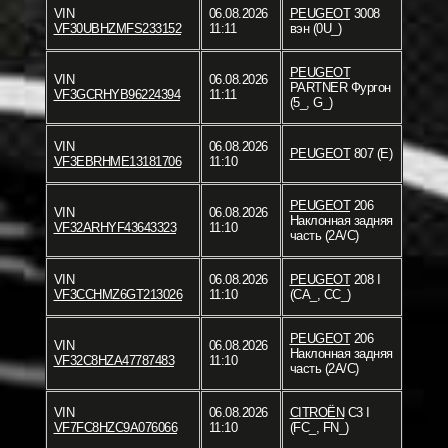
VIN
06.08.2026
PEUGEOT
3008
VF30UBHZMFS233152
11:11
вэн (0U_)
PEUGEOT
VIN
06.08.2026
PARTNER Фургон
VF3GCRHYB96224394
11:11
(5_, G_)
VIN
06.08.2026
PEUGEOT
807 (E)
VF3EBRHME13181706
11:10
PEUGEOT
206
VIN
06.08.2026
Наклонная задняя
VF32ARHYF43643323
11:10
часть (2A/C)
VIN
06.08.2026
PEUGEOT
208 I
VF3CCHMZ6GT213026
11:10
(CA_, CC_)
PEUGEOT
206
VIN
06.08.2026
Наклонная задняя
VF32C8HZA47787483
11:10
часть (2A/C)
VIN
06.08.2026
CITROËN
C3 I
VF7FC8HZC9A076066
11:10
(FC_, FN_)