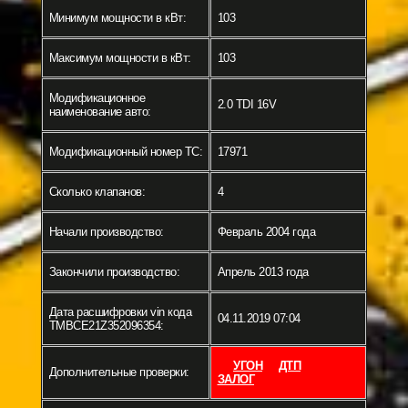
Минимум мощности в кВт:
103
Максимум мощности в кВт:
103
Модификационное
2.0 TDI 16V
наименование авто:
Модификационный номер ТС:
17971
Сколько клапанов:
4
Начали производство:
Февраль 2004 года
Закончили производство:
Апрель 2013 года
Дата расшифровки vin кода
04.11.2019 07:04
TMBCE21Z352096354:
УГОН
ДТП
Дополнительные проверки:
ЗАЛОГ