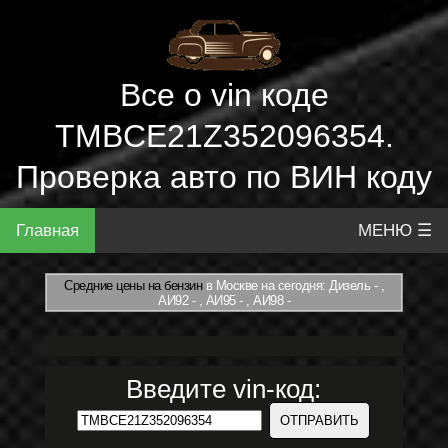
Все о vin коде
TMBCE21Z352096354.
Проверка авто по ВИН коду
Главная
МЕНЮ ☰
Средние цены на бензин
в Москве на сегодня: Дизель - ,
АИ92 - , АИ95 - , АИ98 -
Введите vin-код: