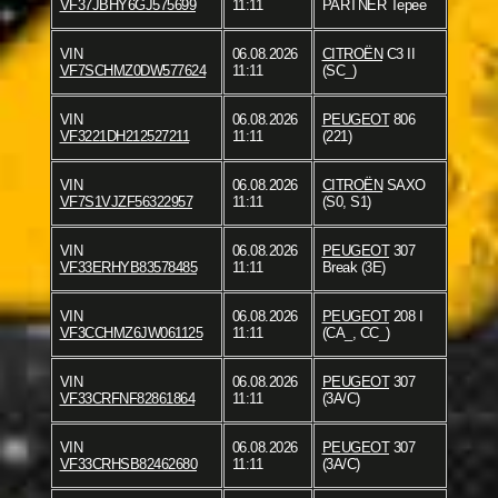
VF37JBHY6GJ575699
11:11
PARTNER Tepee
VIN
06.08.2026
CITROËN
C3 II
VF7SCHMZ0DW577624
11:11
(SC_)
VIN
06.08.2026
PEUGEOT
806
VF3221DH212527211
11:11
(221)
VIN
06.08.2026
CITROËN
SAXO
VF7S1VJZF56322957
11:11
(S0, S1)
VIN
06.08.2026
PEUGEOT
307
VF33ERHYB83578485
11:11
Break (3E)
VIN
06.08.2026
PEUGEOT
208 I
VF3CCHMZ6JW061125
11:11
(CA_, CC_)
VIN
06.08.2026
PEUGEOT
307
VF33CRFNF82861864
11:11
(3A/C)
VIN
06.08.2026
PEUGEOT
307
VF33CRHSB82462680
11:11
(3A/C)