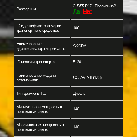
215/55 R17 - Правильно? -
Размер шин:
Да
Нет
-
ID идентификатора марки
106
транспортного средства:
Наименование
SKODA
идентификатора марки авто:
ID модели транспорта:
5120
Наименование модели
OCTAVIA II (1Z3)
автомобиля:
Тип движка в ТС:
Дизель
Минимальная мощность в
140
лошадиных силах:
Максимальная мощность в
140
лошадиных силах: