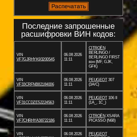
Последние запрошенные
расшифровки ВИН кодов:
CITROËN
BERLINGO /
VIN
06.08.2026
BERLINGO FIRST
VF7GJRHYK93200545
11:11
вэн (MF, GJK,
GFK)
VIN
06.08.2026
PEUGEOT
307
VF33CRFNB82184006
11:11
(3A/C)
VIN
06.08.2026
PEUGEOT
106 II
VF31CCDZE52224563
11:11
(1A_, 1C_)
VIN
06.08.2026
CITROËN
XSARA
VF7CHRHYA38722186
11:11
PICASSO (N68)
VIN
06.08.2026
PEUGEOT