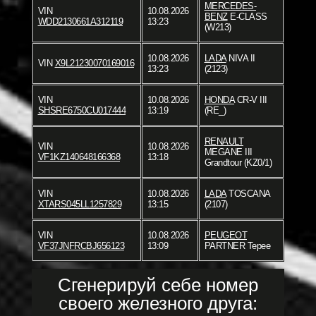
MERCEDES-
VIN
10.08.2026
BENZ
E-CLASS
WDD2130661A312119
13:23
(W213)
10.08.2026
LADA
NIVA II
VIN
X9L21230070169016
13:23
(2123)
VIN
10.08.2026
HONDA
CR-V III
SHSRE6750CU017444
13:19
(RE_)
RENAULT
VIN
10.08.2026
MEGANE III
VF1KZ140648166368
13:18
Grandtour (KZ0/1)
VIN
10.08.2026
LADA
TOSCANA
XTARS045LL1257829
13:15
(2107)
VIN
10.08.2026
PEUGEOT
VF37JNFRCBJ656123
13:09
PARTNER Tepee
Сгенерируй себе номер
своего железного друга: