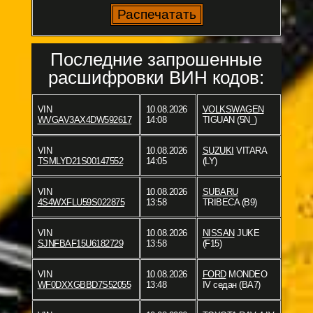
Последние запрошенные
расшифровки ВИН кодов:
VIN
10.08.2026
VOLKSWAGEN
WVGAV3AX4DW592617
14:08
TIGUAN (5N_)
VIN
10.08.2026
SUZUKI
VITARA
TSMLYD21S00147552
14:05
(LY)
VIN
10.08.2026
SUBARU
4S4WXFLU59S022875
13:58
TRIBECA (B9)
VIN
10.08.2026
NISSAN
JUKE
SJNFBAF15U6182729
13:58
(F15)
VIN
10.08.2026
FORD
MONDEO
WF0DXXGBBD7S52055
13:48
IV седан (BA7)