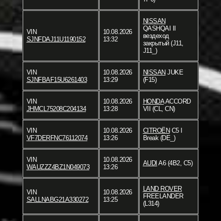
NISSAN
QASHQAI II
VIN
10.08.2026
вездеход
SJNFDAJ11U1190152
13:32
закрытый (J11,
J11_)
VIN
10.08.2026
NISSAN
JUKE
SJNFBAF15U6261403
13:29
(F15)
VIN
10.08.2026
HONDA
ACCORD
JHMCL75208C204134
13:28
VII (CL, CN)
VIN
10.08.2026
CITROËN
C5 I
VF7DERFNC76112074
13:26
Break (DE_)
VIN
10.08.2026
AUDI
A6 (4B2, C5)
WAUZZZ4BZ1N049073
13:26
LAND ROVER
VIN
10.08.2026
FREELANDER
SALLNABG21A330272
13:25
(L314)