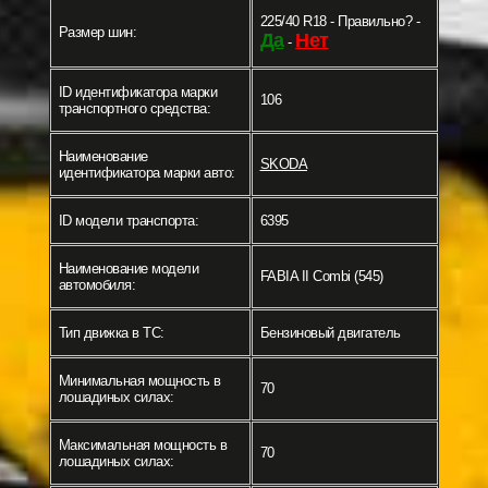
225/40 R18 - Правильно? -
Размер шин:
Да
Нет
-
ID идентификатора марки
106
транспортного средства:
Наименование
SKODA
идентификатора марки авто:
ID модели транспорта:
6395
Наименование модели
FABIA II Combi (545)
автомобиля:
Тип движка в ТС:
Бензиновый двигатель
Минимальная мощность в
70
лошадиных силах:
Максимальная мощность в
70
лошадиных силах: