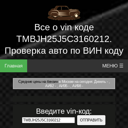
Все о vin коде
TMBJH25J5C3160212.
Проверка авто по ВИН коду
Главная
МЕНЮ ☰
Средние цены на бензин
в Москве на сегодня: Дизель - ,
АИ92 - , АИ95 - , АИ98 -
Введите vin-код: