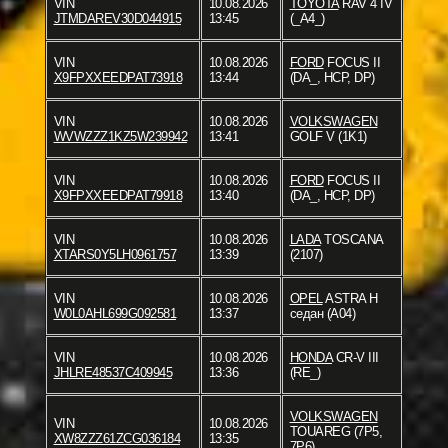
VIN
10.08.2026
TOYOTA
RAV 4 IV
JTMDAREV30D044915
13:45
(_A4_)
VIN
10.08.2026
FORD
FOCUS II
X9FPXXEEDPAT73918
13:44
(DA_, HCP, DP)
VIN
10.08.2026
VOLKSWAGEN
WVWZZZ1KZ5W239942
13:41
GOLF V (1K1)
VIN
10.08.2026
FORD
FOCUS II
X9FPXXEEDPAT79918
13:40
(DA_, HCP, DP)
VIN
10.08.2026
LADA
TOSCANA
XTARS0Y5LH0961757
13:39
(2107)
VIN
10.08.2026
OPEL
ASTRA H
W0L0AHL699G092581
13:37
седан (A04)
VIN
10.08.2026
HONDA
CR-V III
JHLRE48537C409945
13:36
(RE_)
VOLKSWAGEN
VIN
10.08.2026
TOUAREG (7P5,
XW8ZZZ61ZCG036184
13:35
7P6)