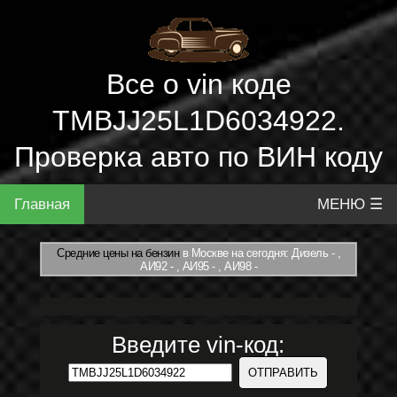
Все о vin коде
TMBJJ25L1D6034922.
Проверка авто по ВИН коду
Главная
МЕНЮ ☰
Средние цены на бензин
в Москве на сегодня: Дизель - ,
АИ92 - , АИ95 - , АИ98 -
Введите vin-код: