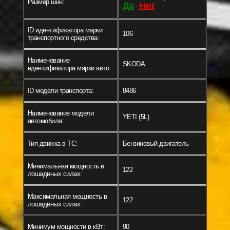
Размер шин:
Да
Нет
-
ID идентификатора марки
106
транспортного средства:
Наименование
SKODA
идентификатора марки авто:
ID модели транспорта:
8486
Наименование модели
YETI (5L)
автомобиля:
Тип движка в ТС:
Бензиновый двигатель
Минимальная мощность в
122
лошадиных силах:
Максимальная мощность в
122
лошадиных силах:
Минимум мощности в кВт:
90