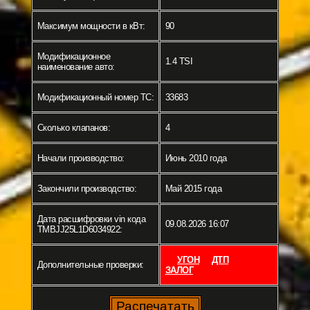
Максимум мощности в кВт:
90
Модификационное
1.4 TSI
наименование авто:
Модификационный номер ТС:
33683
Сколько клапанов:
4
Начали производство:
Июнь 2010 года
Закончили производство:
Май 2015 года
Дата расшифровки vin кода
09.08.2026 16:07
TMBJJ25L1D6034922:
УГОН
ДТП
Дополнительные проверки:
ЗАЛОГ