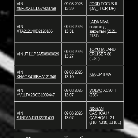
VIN
09.08.2026
FORD
FOCUS II
X9F5XXEED57M28769
13:39
(DA_, HCP, DP)
LADA
NIVA
VIN
09.08.2026
вездеход
XTA212140D2128186
13:31
закрытый (2121,
2131)
TOYOTA
LAND
09.08.2026
VIN
JT111PJA508000029
CRUISER 80
13:27
(_J8_)
VIN
09.08.2026
KIA
OPTIMA
KNAGS416BHA121346
13:10
VIN
09.08.2026
VOLVO
XC90 II
YV1LFA2BCG1009447
13:07
(256)
NISSAN
VIN
09.08.2026
QASHQAI /
SJNFAAJ10U2291409
13:07
QASHQAI +2 I
(J10, NJ10, JJ10E)