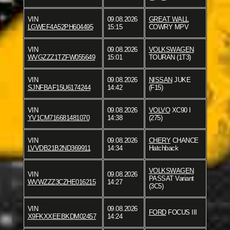
VIN
09.08.2026
GREAT WALL
LGWEF4A52PH604495
15:15
COWRY MPV
VIN
09.08.2026
VOLKSWAGEN
WVGZZZ1TZFW055649
15:01
TOURAN (1T3)
VIN
09.08.2026
NISSAN
JUKE
SJNFBAF15U6174244
14:42
(F15)
VIN
09.08.2026
VOLVO
XC90 I
YV1CM716681481070
14:38
(275)
VIN
09.08.2026
CHERY
CHANCE
LVVDB21B2ND369911
14:34
Hatchback
VOLKSWAGEN
VIN
09.08.2026
PASSAT Variant
WVWZZZ3CZHE016215
14:27
(3C5)
VIN
09.08.2026
FORD
FOCUS III
X9FKXXEEBKDM02457
14:24