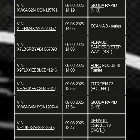
VIN
09.08.2026
SKODA
RAPID
XW8AG2NHXJK115791
14:19
(NH3)
VIN
09.08.2026
SCANIA
3 - series
XLERM4X2A04270057
14:05
RENAULT
VIN
09.08.2026
SANDERO/STEP
X7LBSRBYABH367093
14:03
WAY I (BS_)
VIN
09.08.2026
FORD
FOCUS III
X9FLXXEEBLCE41246
14:00
Turnier
VIN
09.08.2026
CITROËN
C3 I
VF7FCKFVC28597843
13:55
(FC_, FN_)
VIN
09.08.2026
SKODA
RAPID
XW8AG4NHXJK120744
13:54
(NH3)
RENAULT
VIN
09.08.2026
ESPACE IV
VF1JK0GA628228515
13:47
(JK0/1_)