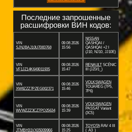
Последние запрошенные
расшифровки ВИН кодов:
NISSAN
VIN
09.08.2026
QASHQAI /
SJNJBAJ10U7083768
15:56
QASHQAI +2 I
(J10, NJ10, JJ10E)
VIN
09.08.2026
RENAULT
SCÉNIC
VF1JZ14K649011935
15:47
III (JZ0/1_)
VOLKSWAGEN
VIN
09.08.2026
TOUAREG (7P5,
XW8ZZZ7PZEG002371
15:46
7P6)
VOLKSWAGEN
VIN
09.08.2026
PASSAT Variant
WVWZZZ3CZ7PO25634
15:39
(3C5)
VIN
09.08.2026
TOYOTA
RAV 4 III
JTMBH31VX05009966
15:25
(_A3_)