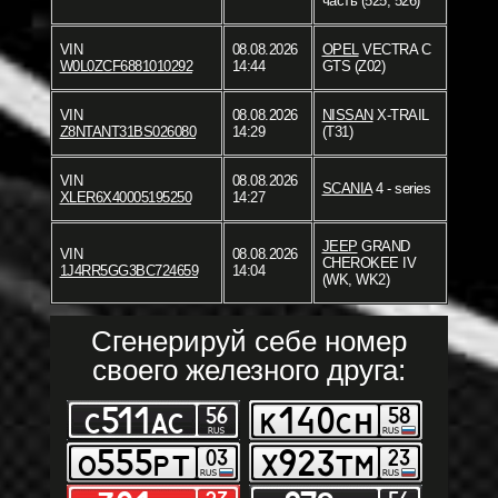
часть (525, 526)
VIN
08.08.2026
OPEL
VECTRA C
W0L0ZCF6881010292
14:44
GTS (Z02)
VIN
08.08.2026
NISSAN
X-TRAIL
Z8NTANT31BS026080
14:29
(T31)
VIN
08.08.2026
SCANIA
4 - series
XLER6X40005195250
14:27
JEEP
GRAND
VIN
08.08.2026
CHEROKEE IV
1J4RR5GG3BC724659
14:04
(WK, WK2)
Сгенерируй себе номер
своего железного друга: