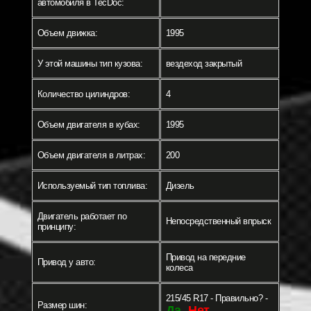
автомобиля в TecDoc:
Объем движка:
1995
У этой машины тип кузова:
вездеход закрытый
Количество цилиндров:
4
Объем двигателя в кубах:
1995
Объем двигателя в литрах:
200
Используемый тип топлива:
Дизель
Двигатель работает по
Непосредственный впрыск
принципу:
Привод на передние
Привод у авто:
колеса
215/45 R17 - Правильно? -
Размер шин:
Да
Нет