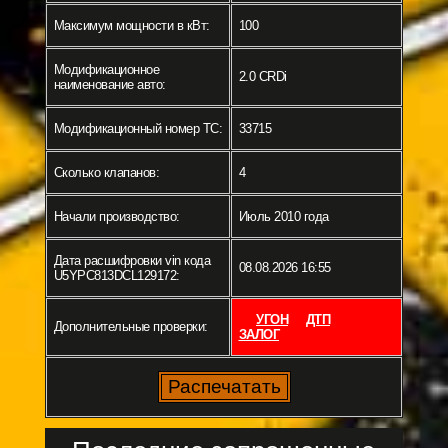
Максимум мощности в кВт:
100
Модификационное
2.0 CRDi
наименование авто:
Модификационный номер ТС:
33715
Сколько клапанов:
4
Начали производство:
Июль 2010 года
Дата расшифровки vin кода
08.08.2026 16:55
U5YPC813DCL129172:
УГОН
ДТП
Дополнительные проверки:
ЗАЛОГ