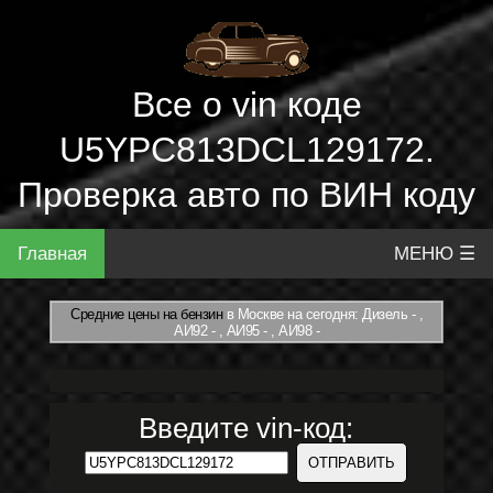
Все о vin коде
U5YPC813DCL129172.
Проверка авто по ВИН коду
Главная
МЕНЮ ☰
Средние цены на бензин
в Москве на сегодня: Дизель - ,
АИ92 - , АИ95 - , АИ98 -
Введите vin-код: