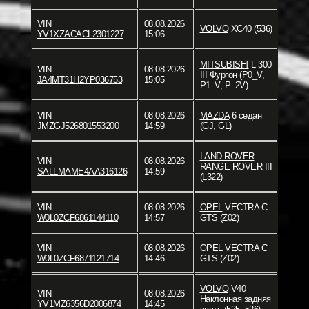
VIN
08.08.2026
VOLVO
XC40 (536)
YV1XZACACL2301227
15:06
MITSUBISHI
L 300
VIN
08.08.2026
III Фургон (P0_V,
JA4MT31H2YP036753
15:05
P1_V, P_2V)
VIN
08.08.2026
MAZDA
6 седан
JMZGJ526801553200
14:59
(GJ, GL)
LAND ROVER
VIN
08.08.2026
RANGE ROVER III
SALLMAME4AA316126
14:59
(L322)
VIN
08.08.2026
OPEL
VECTRA C
W0L0ZCF6861144110
14:57
GTS (Z02)
VIN
08.08.2026
OPEL
VECTRA C
W0L0ZCF6871121714
14:46
GTS (Z02)
VOLVO
V40
VIN
08.08.2026
Наклонная задняя
YV1MZ6356D2006874
14:45