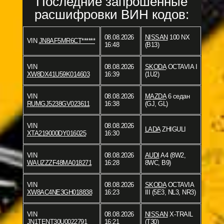
Последние запрошенные
расшифровки ВИН кодов:
08.08.2026
NISSAN
100 NX
VIN
JN8AF5MR6CT******
16:48
(B13)
VIN
08.08.2026
SKODA
OCTAVIA I
XW8DX41U59K014603
16:39
(1U2)
VIN
08.08.2026
MAZDA
6 седан
RUMGJ5238GV023611
16:38
(GJ, GL)
VIN
08.08.2026
LADA
ZHIGULI
XTA219000DY016025
16:30
VIN
08.08.2026
AUDI
A4 (8W2,
WAUZZZF48MA018271
16:28
8WC, B9)
VIN
08.08.2026
SKODA
OCTAVIA
XW8AC4NE3GH018838
16:23
III (5E3, NL3, NR3)
VIN
08.08.2026
NISSAN
X-TRAIL
JN1TENT30U0022791
16:21
(T30)