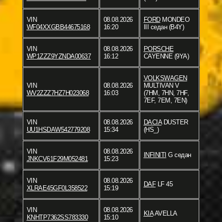
VIN
08.08.2026
FORD
MONDEO
WF04XXGBB44675168
16:20
III седан (B4Y)
VIN
08.08.2026
PORSCHE
WP1ZZZ9YZNDA00637
16:12
CAYENNE (9YA)
VOLKSWAGEN
VIN
08.08.2026
MULTIVAN V
WV2ZZZ7HZ7H023068
16:03
(7HM, 7HN, 7HF,
7EF, 7EM, 7EN)
VIN
08.08.2026
DACIA
DUSTER
UU1HSDAW542779208
15:34
(HS_)
VIN
08.08.2026
INFINITI
G седан
JNKCV61F29M052481
15:23
VIN
08.08.2026
DAF
LF 45
XLRAE45GF0L358522
15:19
VIN
08.08.2026
KIA
AVELLA
KNHTP7362SS783330
15:10