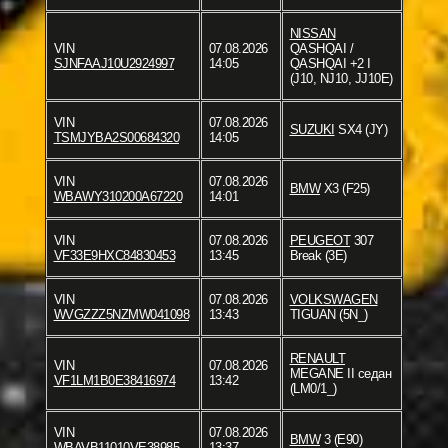
NISSAN
VIN
07.08.2026
QASHQAI /
SJNFAAJ10U2924997
14:05
QASHQAI +2 I
(J10, NJ10, JJ10E)
VIN
07.08.2026
SUZUKI
SX4 (JY)
TSMJYBA2S00684320
14:05
VIN
07.08.2026
BMW
X3 (F25)
WBAWY310200A67220
14:01
VIN
07.08.2026
PEUGEOT
307
VF33E9HXC84830453
13:45
Break (3E)
VIN
07.08.2026
VOLKSWAGEN
WVGZZZ5NZMW041098
13:43
TIGUAN (5N_)
RENAULT
VIN
07.08.2026
MEGANE II седан
VF1LM1B0E38416974
13:42
(LM0/1_)
VIN
07.08.2026
BMW
3 (E90)
WBAVB11010VE38985
13:37