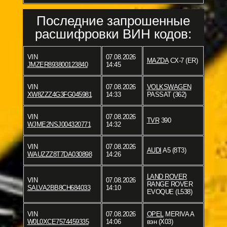
Последние запрошенные
расшифровки ВИН кодов:
VIN
07.08.2026
MAZDA
CX-7 (ER)
JMZER893800123840
14:45
VIN
07.08.2026
VOLKSWAGEN
XW8ZZZ4G3FG045981
14:33
PASSAT (362)
VIN
07.08.2026
TVR
390
WJME2NSJ004320771
14:32
VIN
07.08.2026
AUDI
A5 (8T3)
WAUZZZ8T7DA030898
14:26
LAND ROVER
VIN
07.08.2026
RANGE ROVER
SALVA2BB8CH684033
14:10
EVOQUE (L538)
VIN
07.08.2026
OPEL
MERIVA A
W0L0XCE7574459335
14:06
вэн (X03)