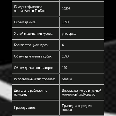
ID идентификатора
19896
автомобиля в TecDoc:
Объем движка:
1390
У этой машины тип кузова:
универсал
Количество цилиндров:
4
Объем двигателя в кубах:
1390
Объем двигателя в литрах:
140
Используемый тип топлива:
бензин
Двигатель работает по
Впрыскивание во впускной
принципу:
коллектор/Карбюратор
Привод на передние
Привод у авто:
колеса