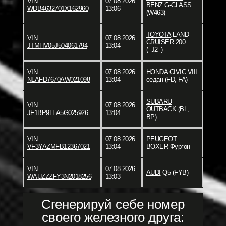
VIN
07.08.2026
BENZ
G-CLASS
WDB4632701X162960
13:06
(W463)
TOYOTA
LAND
VIN
07.08.2026
CRUISER 200
JTMHV05J504061794
13:04
(_J2_)
VIN
07.08.2026
HONDA
CIVIC VIII
NLAFD7670AW021098
13:04
седан (FD, FA)
SUBARU
VIN
07.08.2026
OUTBACK (BL,
JF1BP9LLA5G025926
13:04
BP)
VIN
07.08.2026
PEUGEOT
VF3YAZMFB12367021
13:04
BOXER Фургон
VIN
07.08.2026
AUDI
Q5 (FYB)
WAUZZZFY3N2018256
13:03
Сгенерируй себе номер
своего железного друга: