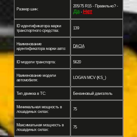
205/75 R15 - Правильно? -
Размер шин:
Да
Нет
-
ID идентификатора марки
139
транспортного средства:
Наименование
DACIA
идентификатора марки авто:
ID модели транспорта:
5620
Наименование модели
LOGAN MCV (KS_)
автомобиля:
Тип движка в ТС:
Бензиновый двигатель
Минимальная мощность в
75
лошадиных силах:
Максимальная мощность в
75
лошадиных силах: