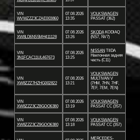
VIN
07.08.2026
VOLKSWAGEN
WVWZZZ3CZAE003860
13:35
PASSAT (362)
VIN
07.08.2026
SKODA
KODIAQ
XW8LD6NS5MH411128
13:26
(NS7, NV7)
NISSAN
TIIDA
VIN
07.08.2026
Наклонная задняя
3N1FCAC11UL467673
13:25
часть (C11)
VOLKSWAGEN
VIN
07.08.2026
MULTIVAN V
XW8ZZZ7HZHG002822
13:21
(7HM, 7HN, 7HF,
7EF, 7EM, 7EN)
VIN
07.08.2026
VOLKSWAGEN
XW8ZZZ3CZ8GOO6380
13:19
PASSAT CC (357)
VIN
07.08.2026
VOLKSWAGEN
XW8ZZZ3CZ9GOO6380
13:18
PASSAT CC (357)
MERCEDES-