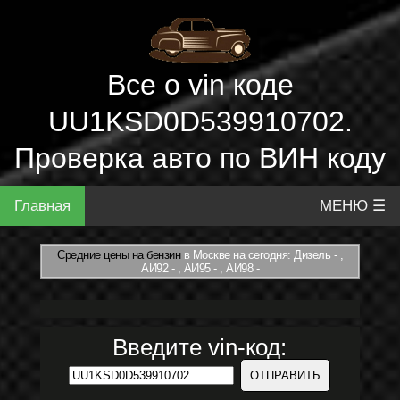
Все о vin коде
UU1KSD0D539910702.
Проверка авто по ВИН коду
Главная
МЕНЮ ☰
Средние цены на бензин
в Москве на сегодня: Дизель - ,
АИ92 - , АИ95 - , АИ98 -
Введите vin-код: