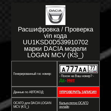
Расшифровка / Проверка
vin кода
UU1KSD0D539910702
марки DACIA модели
LOGAN MCV (KS_)
Генерированный гос номер:
- Похож на Ваш номер? -
Да
Нет
-
Данные по АВТОКОД:
!!!ПРОВЕРИТЬ ЗАПИСИ!!!
ОСАГО для DACIA LOGAN
Калькулятор ОСАГО
MCV (KS_):
онлайн