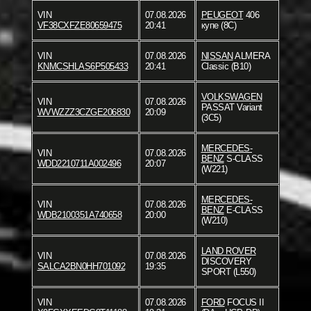
VIN
07.08.2026
PEUGEOT
406
VF38CXFZE80659475
20:41
купе (8C)
VIN
07.08.2026
NISSAN
ALMERA
KNMCSHLAS6P505433
20:41
Classic (B10)
VOLKSWAGEN
VIN
07.08.2026
PASSAT Variant
WVWZZZ3CZGE206830
20:09
(3C5)
MERCEDES-
VIN
07.08.2026
BENZ
S-CLASS
WDD2210711A002496
20:07
(W221)
MERCEDES-
VIN
07.08.2026
BENZ
E-CLASS
WDB2100351A740658
20:00
(W210)
LAND ROVER
VIN
07.08.2026
DISCOVERY
SALCA2BN0HH701092
19:35
SPORT (L550)
VIN
07.08.2026
FORD
FOCUS II