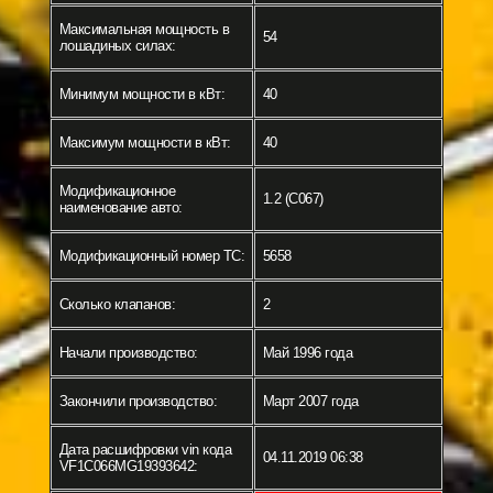
Максимальная мощность в
54
лошадиных силах:
Минимум мощности в кВт:
40
Максимум мощности в кВт:
40
Модификационное
1.2 (C067)
наименование авто:
Модификационный номер ТС:
5658
Сколько клапанов:
2
Начали производство:
Май 1996 года
Закончили производство:
Март 2007 года
Дата расшифровки vin кода
04.11.2019 06:38
VF1C066MG19393642: