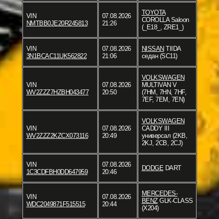
TOYOTA
VIN
07.08.2026
COROLLA Saloon
NMTBB0JE20R245813
21:26
(_E18_, ZRE1_)
VIN
07.08.2026
NISSAN
TIIDA
3N1BCAC11UK562822
21:06
седан (SC11)
VOLKSWAGEN
VIN
07.08.2026
MULTIVAN V
WV2ZZZ7HZBH043477
20:50
(7HM, 7HN, 7HF,
7EF, 7EM, 7EN)
VOLKSWAGEN
VIN
07.08.2026
CADDY III
WV2ZZZ2KZCX073116
20:49
универсал (2KB,
2KJ, 2CB, 2CJ)
VIN
07.08.2026
DODGE
DART
1C3CDFBH0DD647959
20:46
MERCEDES-
VIN
07.08.2026
BENZ
GLK-CLASS
WDC2049871F515515
20:44
(X204)