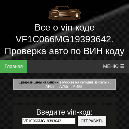
Все о vin коде
VF1C066MG19393642.
Проверка авто по ВИН коду
Главная
МЕНЮ ☰
Средние цены на бензин
в Москве на сегодня: Дизель - ,
АИ92 - , АИ95 - , АИ98 -
Введите vin-код: