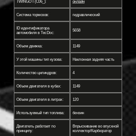
TWINGO I (C06_):
онлайн
Система тормозов:
гидравлический
ID идентификатора
5658
автомобиля в TecDoc:
Объем движка:
1149
У этой машины тип кузова:
Наклонная задняя часть
Количество цилиндров:
4
Объем двигателя в кубах:
1149
Объем двигателя в литрах:
120
Используемый тип топлива:
бензин
Двигатель работает по
Впрыскивание во впускной
принципу:
коллектор/Карбюратор