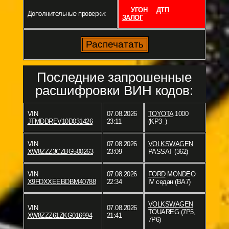
УГОН
ДТП
Дополнительные проверки:
ЗАЛОГ
Последние запрошенные
расшифровки ВИН кодов:
VIN
07.08.2026
TOYOTA
1000
JTMDDREV10D031426
23:11
(KP3_)
VIN
07.08.2026
VOLKSWAGEN
XW8ZZZ3CZBG500263
23:09
PASSAT (362)
VIN
07.08.2026
FORD
MONDEO
X9FDXXEEBDBM40788
22:34
IV седан (BA7)
VOLKSWAGEN
VIN
07.08.2026
TOUAREG (7P5,
XW8ZZZ61ZKG016994
21:41
7P6)