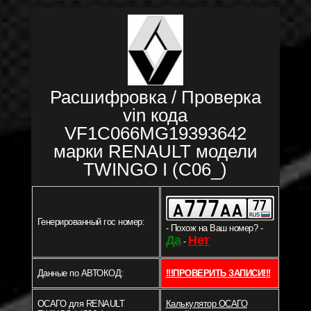
Расшифровка / Проверка
vin кода
VF1C066MG19393642
марки RENAULT модели
TWINGO I (C06_)
Генерированный гос номер:
- Похож на Ваш номер? -
Да
Нет
-
Данные по АВТОКОД:
!!!ПРОВЕРИТЬ ЗАПИСИ!!!
ОСАГО для RENAULT
Калькулятор ОСАГО