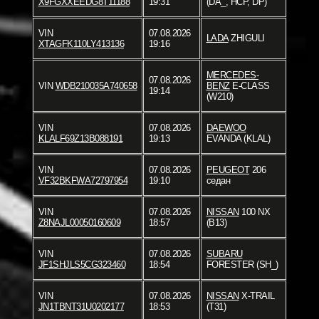
X9FGXXEEDG8T11188
19:31
(DA_, HCP, DP)
VIN
07.08.2026
LADA
ZHIGULI
XTAGFK110LY413136
19:16
MERCEDES-
07.08.2026
VIN
WDB210035A740658
BENZ
E-CLASS
19:14
(W210)
VIN
07.08.2026
DAEWOO
KLALF69Z13B088191
19:13
EVANDA (KLAL)
VIN
07.08.2026
PEUGEOT
206
VF32BKFWA72797954
19:10
седан
VIN
07.08.2026
NISSAN
100 NX
Z8NAJL00050160609
18:57
(B13)
VIN
07.08.2026
SUBARU
JF1SHJLS5CG323460
18:54
FORESTER (SH_)
VIN
07.08.2026
NISSAN
X-TRAIL
JN1TBNT31U0202177
18:53
(T31)