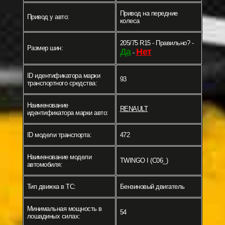
Привод на передние
Привод у авто:
колеса
205/75 R15 - Правильно? -
Размер шин:
Да
Нет
-
ID идентификатора марки
93
транспортного средства:
Наименование
RENAULT
идентификатора марки авто:
ID модели транспорта:
472
Наименование модели
TWINGO I (C06_)
автомобиля:
Тип движка в ТС:
Бензиновый двигатель
Минимальная мощность в
54
лошадиных силах: