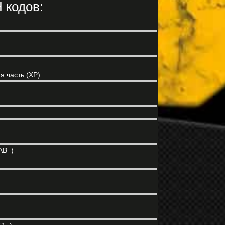
 кодов:
 часть (XP)
AB_)