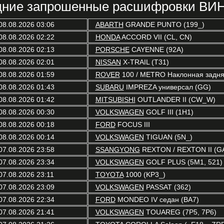
ние запрошенные расшифровки ВИН
08.08.2026 03:06
ABARTH
GRANDE PUNTO (199_)
08.08.2026 02:22
HONDA
ACCORD VII (CL, CN)
08.08.2026 02:13
PORSCHE
CAYENNE (92A)
08.08.2026 02:01
NISSAN
X-TRAIL (T31)
08.08.2026 01:59
ROVER
100 / METRO Наклонная задняя
08.08.2026 01:43
SUBARU
IMPREZA универсал (GG)
08.08.2026 01:42
MITSUBISHI
OUTLANDER II (CW_W)
08.08.2026 00:30
VOLKSWAGEN
GOLF III (1H1)
08.08.2026 00:18
FORD
FOCUS III
08.08.2026 00:14
VOLKSWAGEN
TIGUAN (5N_)
07.08.2026 23:58
SSANGYONG
REXTON / REXTON II (G
07.08.2026 23:34
VOLKSWAGEN
GOLF PLUS (5M1, 521)
07.08.2026 23:11
TOYOTA
1000 (KP3_)
07.08.2026 23:09
VOLKSWAGEN
PASSAT (362)
07.08.2026 22:34
FORD
MONDEO IV седан (BA7)
07.08.2026 21:41
VOLKSWAGEN
TOUAREG (7P5, 7P6)