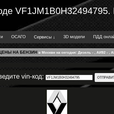
 коде VF1JM1B0H32494795.
ти
ОСАГО
3D модели
ПДД онла
Сервисы ↓
ЦЕНЫ НА БЕНЗИН
в Москве на сегодня: Дизель - , АИ92 - , АИ
ведите vin-код: