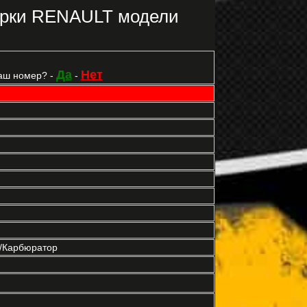
арки RENAULT модели
Да
Нет
аш номер? -
-
р/Карбюратор