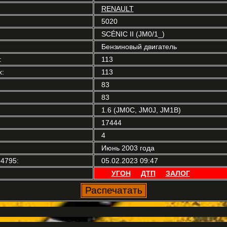
RENAULT
5020
SCÉNIC II (JM0/1_)
Бензиновый двигатель
:
113
:
113
83
83
1.6 (JM0C, JM0J, JM1B)
17444
4
Июнь 2003 года
4795:
05.02.2023 09:47
УГОН
ДТП
ЗАЛОГ