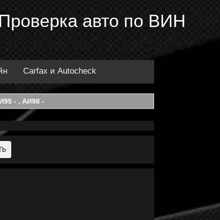
 Проверка авто по ВИН
йн
Carfax и Autocheck
95 - , АИ98 -