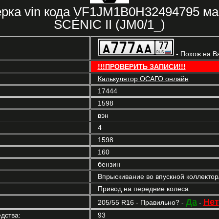
ерка vin кода VF1JM1B0H32494795 м
SCÉNIC II (JM0/1_)
- Похож на В
!!!ПРОВЕРИТЬ ЗАПИСИ!!!
Калькулятор ОСАГО онлайн
17444
1598
вэн
4
1598
160
бензин
Впрыскивание во впускной коллекто
Привод на передние колеса
Да
Нет
205/55 R16 - Правильно? -
-
дства:
93