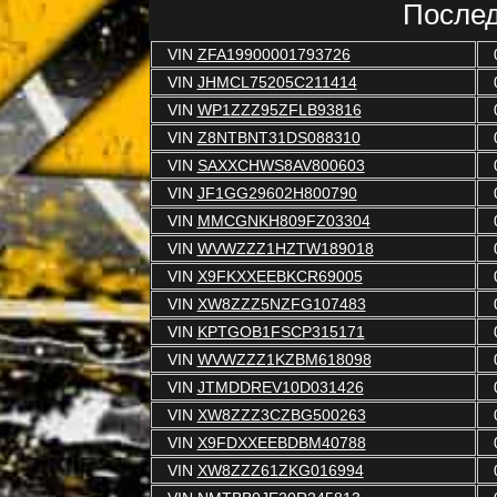
Послед
VIN
ZFA19900001793726
VIN
JHMCL75205C211414
VIN
WP1ZZZ95ZFLB93816
VIN
Z8NTBNT31DS088310
VIN
SAXXCHWS8AV800603
VIN
JF1GG29602H800790
VIN
MMCGNKH809FZ03304
VIN
WVWZZZ1HZTW189018
VIN
X9FKXXEEBKCR69005
VIN
XW8ZZZ5NZFG107483
VIN
KPTGOB1FSCP315171
VIN
WVWZZZ1KZBM618098
VIN
JTMDDREV10D031426
VIN
XW8ZZZ3CZBG500263
VIN
X9FDXXEEBDBM40788
VIN
XW8ZZZ61ZKG016994