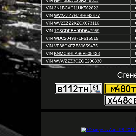
VIN
NMTBB0JE20R245813
VIN
3N1BCAC11UK562822
VIN
WV2ZZZ7HZBH043477
VIN
WV2ZZZ2KZCX073116
VIN
1C3CDFBH0DD647959
VIN
WDC2049871F515515
VIN
VF38CXFZE80659475
VIN
KNMCSHLAS6P505433
VIN
WVWZZZ3CZGE206830
Сген