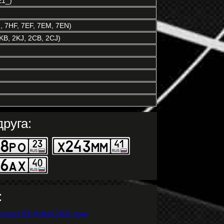
E1_)
 7HF, 7EF, 7EM, 7EN)
KB, 2KJ, 2CB, 2CJ)
руга:
: