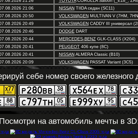
07.08.2026 21:26
TOYOTA
COROLLA Saloon (_E18_, ZR
07.08.2026 21:06
NISSAN
TIIDA седан (SC11)
07.08.2026 20:50
VOLKSWAGEN
MULTIVAN V (7HM, 7HN,
07.08.2026 20:49
VOLKSWAGEN
CADDY III универсал (2
07.08.2026 20:46
DODGE
DART
07.08.2026 20:44
MERCEDES-BENZ
GLK-CLASS (X204)
07.08.2026 20:41
PEUGEOT
406 купе (8C)
07.08.2026 20:41
NISSAN
ALMERA Classic (B10)
07.08.2026 20:09
VOLKSWAGEN
PASSAT Variant (3C5)
ерируй себе номер своего железного д
Посмотри на автомобиль мечты в 3D