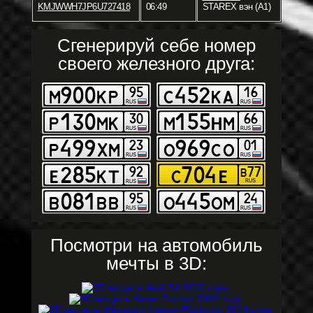
KMJWWH7JP6U727418
06:49
STAREX вэн (A1)
Сгенерируй себе номер
своего железного друга:
Посмотри на автомобиль
мечты в 3D: