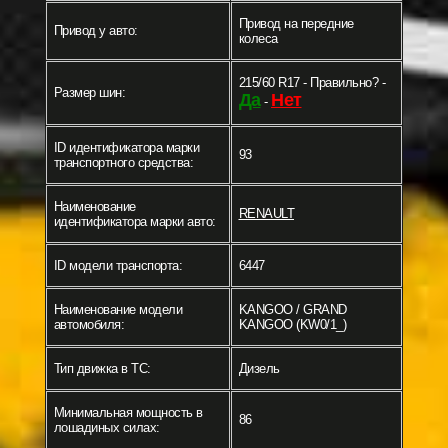
Привод на передние
Привод у авто:
колеса
215/60 R17 - Правильно? -
Размер шин:
Да
Нет
-
ID идентификатора марки
93
транспортного средства:
Наименование
RENAULT
идентификатора марки авто:
ID модели транспорта:
6447
Наименование модели
KANGOO / GRAND
автомобиля:
KANGOO (KW0/1_)
Тип движка в ТС:
Дизель
Минимальная мощность в
86
лошадиных силах: