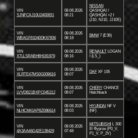
NISSAN
VIN
09.08.2026
QASHQAI /
SJNFCAJ10U2400831
08:21
QASHQAI +2 I
(J10, NJ10, JJ10E)
VIN
09.08.2026
BMW
7 (E38)
WBAGF81040DK67836
08:18
VIN
09.08.2026
RENAULT
LOGAN
X7LLSRABH8H181979
08:16
I (LS_)
VIN
09.08.2026
DAF
XF 105
XLRTE47MS0G009616
08:07
VIN
09.08.2026
CHERY
CHANCE
LVVDB21BXPC045212
08:07
Hatchback
VIN
09.08.2026
HYUNDAI
NF V
NLHCM41AP8Z086614
08:03
(NF)
MITSUBISHI
L 300
VIN
09.08.2026
III Фургон (P0_V,
4A3AA46G42E138429
07:48
P1_V, P_2V)