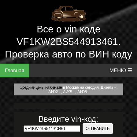
Все о vin коде
VF1KW2BS544913461.
Проверка авто по ВИН коду
Главная
МЕНЮ ☰
Средние цены на бензин
в Москве на сегодня: Дизель - ,
АИ92 - , АИ95 - , АИ98 -
Введите vin-код: