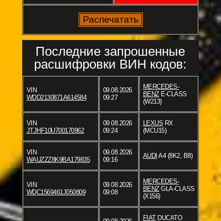
Последние запрошенные
расшифровки ВИН кодов:
MERCEDES-
VIN
09.08.2026
BENZ
E-CLASS
WDD2130871A614584
09:27
(W213)
VIN
09.08.2026
LEXUS
RX
JTJHF10U700170962
09:24
(MCU15)
VIN
09.08.2026
AUDI
A4 (8K2, B8)
WAUZZZ8K9BA179835
09:16
MERCEDES-
VIN
09.08.2026
BENZ
GLA-CLASS
WDC1569461J050809
09:08
(X156)
FIAT
DUCATO