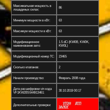
Максимальная мощность в
86
лошадиных силах:
Минимум мощности в кВт:
63
Максимум мощности в кВт:
63
Модификационное
1.5 dCi (KW0B, KW0K,
наименование авто:
KW0L)
Модификационный номер ТС:
23465
Сколько клапанов:
2
Начали производство:
Февраль 2008 года
Дата расшифровки vin кода
30.10.2019 00:17
VF1KW2BS544913461:
УГОН
ДТП
Дополнительные проверки:
ЗАЛОГ