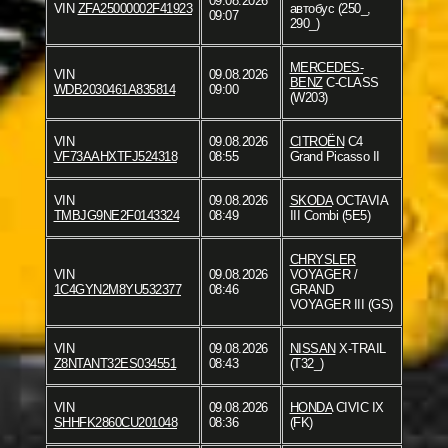
09.08.2026
VIN
ZFA25000002F41923
автобус (250_,
09:07
290_)
MERCEDES-
VIN
09.08.2026
BENZ
C-CLASS
WDB2030461A835814
09:00
(W203)
VIN
09.08.2026
CITROËN
C4
VF73AAHXTFJ524318
08:55
Grand Picasso II
VIN
09.08.2026
SKODA
OCTAVIA
TMBJG9NE2F0143324
08:49
III Combi (5E5)
CHRYSLER
VIN
09.08.2026
VOYAGER /
1C4GYN2M8YU532377
08:46
GRAND
VOYAGER III (GS)
VIN
09.08.2026
NISSAN
X-TRAIL
Z8NTANT32ES034551
08:43
(T32_)
VIN
09.08.2026
HONDA
CIVIC IX
SHHFK2860CU201048
08:36
(FK)