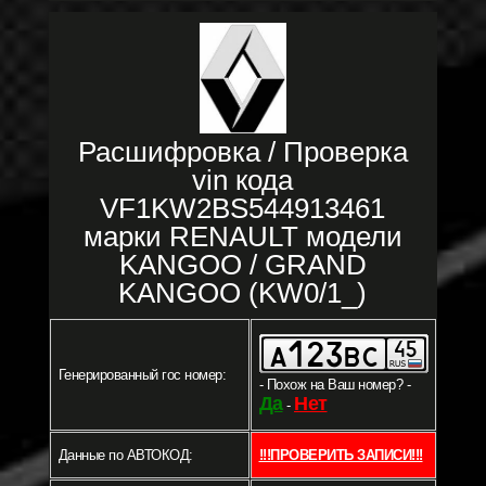
Расшифровка / Проверка
vin кода
VF1KW2BS544913461
марки RENAULT модели
KANGOO / GRAND
KANGOO (KW0/1_)
Генерированный гос номер:
- Похож на Ваш номер? -
Да
Нет
-
Данные по АВТОКОД:
!!!ПРОВЕРИТЬ ЗАПИСИ!!!