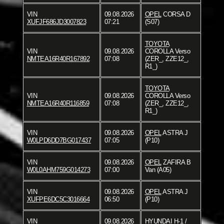
VIN
09.08.2026
OPEL
CORSA D
XUFJF686JD3007823
07:21
(S07)
TOYOTA
VIN
09.08.2026
COROLLA Verso
NMTEA16R40R167892
07:08
(ZER_, ZZE12_,
R1_)
TOYOTA
VIN
09.08.2026
COROLLA Verso
NMTEA16R40R116859
07:08
(ZER_, ZZE12_,
R1_)
VIN
09.08.2026
OPEL
ASTRA J
W0LPD6DD7BG017437
07:05
(P10)
VIN
09.08.2026
OPEL
ZAFIRA B
W0L0AHM759G014273
07:00
Van (A05)
VIN
09.08.2026
OPEL
ASTRA J
XUFPE6DC5C3016664
06:50
(P10)
VIN
09.08.2026
HYUNDAI
H-1 /