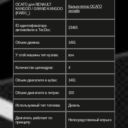
ОСАГО для RENAULT
Калькулятор ОСАГО
KANGOO / GRAND KANGOO
онлайн
(KW0/1_):
ID идентификатора
23465
автомобиля в TecDoc:
Объем движка:
1461
У этой машины тип кузова:
вэн
Количество цилиндров:
4
Объем двигателя в кубах:
1461
Объем двигателя в литрах:
150
Используемый тип топлива:
Дизель
Двигатель работает по
Непосредственный впрыск
принципу: