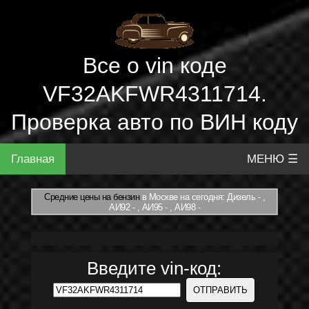
Все о vin коде
VF32AKFWR4311714.
Проверка авто по ВИН коду
Главная
МЕНЮ ☰
Средние цены на бензин
в Москве на сегодня: Дизель - ,
АИ92 - , АИ95 - , АИ98 -
Введите vin-код: