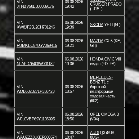
VIN
06.08.2026
CRUISER PRADO
JTNBV58E30J039176
19:42
(_J15_)
VIN
06.08.2026
SKODA
YETI (5L)
XW8JF25L2CH701246
19:39
VIN
06.08.2026
MAZDA
CX-5 (KE,
RUMKEC978GV069415
19:21
GH)
VIN
06.08.2026
HONDA
CIVIC VIII
NLAFD76408W001182
19:06
седан (FD, FA)
MERCEDES-
BENZ
T1 c
VIN
06.08.2026
бортовой
WDB6023271P358423
18:57
платформой/
ходовая часть
(602)
VIN
06.08.2026
OPEL
OMEGA B
W0L0VBP69Y1105995
18:50
(V94)
VIN
06.08.2026
AUDI
Q3 (8UB,
WAUZZZ8U6ER003574
18:47
8UG)