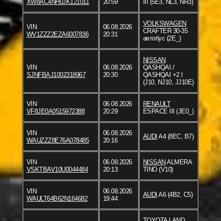
XW8AC4NH0JK121011
20:59
III (5E3, NL3, NR3)
VOLKSWAGEN
VIN
06.08.2026
CRAFTER 30-35
WV1ZZZ2EZA6007836
20:31
автобус (2E_)
NISSAN
VIN
06.08.2026
QASHQAI /
SJNFBAJ1002318967
20:30
QASHQAI +2 I
(J10, NJ10, JJ10E)
VIN
06.08.2026
RENAULT
VF8JE0A0515972388
20:29
ESPACE III (JE0_)
VIN
06.08.2026
AUDI
A4 (8EC, B7)
WAUZZZ8E76A078485
20:16
VIN
06.08.2026
NISSAN
ALMERA
VSKTBAV10U0044484
20:13
TINO (V10)
VIN
06.08.2026
AUDI
A6 (4B2, C5)
WAULT64B62N164682
19:44
TOYOTA
LAND