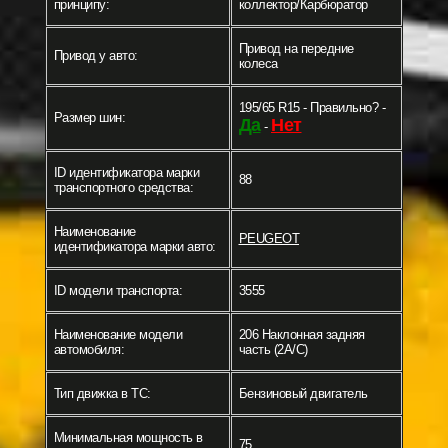
принципу:
коллектор/Карбюратор
Привод на передние
Привод у авто:
колеса
195/65 R15 - Правильно? -
Размер шин:
Да
Нет
-
ID идентификатора марки
88
транспортного средства:
Наименование
PEUGEOT
идентификатора марки авто:
ID модели транспорта:
3555
Наименование модели
206 Наклонная задняя
автомобиля:
часть (2A/C)
Тип движка в ТС:
Бензиновый двигатель
Минимальная мощность в
75