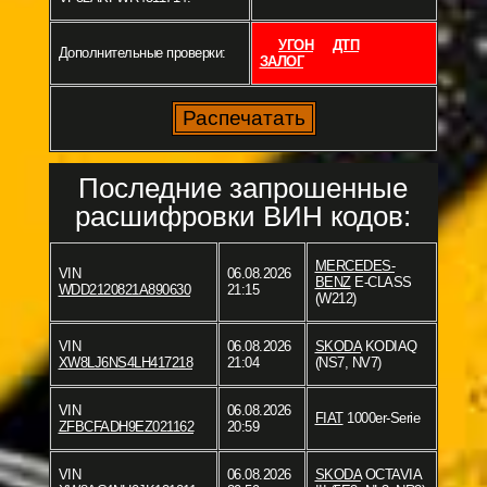
УГОН
ДТП
Дополнительные проверки:
ЗАЛОГ
Последние запрошенные
расшифровки ВИН кодов:
MERCEDES-
VIN
06.08.2026
BENZ
E-CLASS
WDD2120821A890630
21:15
(W212)
VIN
06.08.2026
SKODA
KODIAQ
XW8LJ6NS4LH417218
21:04
(NS7, NV7)
VIN
06.08.2026
FIAT
1000er-Serie
ZFBCFADH9EZ021162
20:59
VIN
06.08.2026
SKODA
OCTAVIA