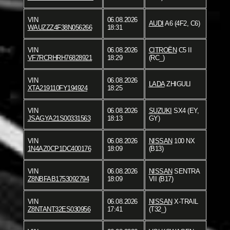
VIN
06.08.2026
AUDI
A6 (4F2, C6)
WAUZZZ4F38N056266
18:31
VIN
06.08.2026
CITROËN
C5 II
VF7RCRHRH76828921
18:29
(RC_)
VIN
06.08.2026
LADA
ZHIGULI
XTA219110FY194924
18:25
VIN
06.08.2026
SUZUKI
SX4 (EY,
JSAGYA21S00331563
18:13
GY)
VIN
06.08.2026
NISSAN
100 NX
1N4AZ0CP1DC400176
18:09
(B13)
VIN
06.08.2026
NISSAN
SENTRA
Z8NBFAB1753092794
18:09
VII (B17)
VIN
06.08.2026
NISSAN
X-TRAIL
Z8NTANT32ES030956
17:41
(T32_)