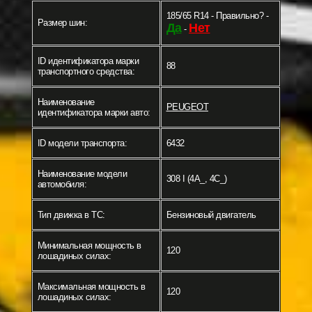
185/65 R14 - Правильно? -
Размер шин:
Да
Нет
-
ID идентификатора марки
88
транспортного средства:
Наименование
PEUGEOT
идентификатора марки авто:
ID модели транспорта:
6432
Наименование модели
308 I (4A_, 4C_)
автомобиля:
Тип движка в ТС:
Бензиновый двигатель
Минимальная мощность в
120
лошадиных силах:
Максимальная мощность в
120
лошадиных силах: