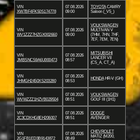
VIN
07.08.2026
TOYOTA
CAMRY
XW7BF4FK50S174778
09:00
Saloon (_V5_)
VOLKSWAGEN
VIN
07.08.2026
MULTIVAN V
WV1ZZZ7HZGX002660
09:00
(7HM, 7HN, 7HF,
7EF, 7EM, 7EN)
MITSUBISHI
VIN
07.08.2026
LANCER VII
JMBSNCS9A6U000473
08:57
(CS_A, CT_A)
VIN
07.08.2026
HONDA
HR-V (GH)
JHMGH2450XS203280
08:53
VIN
07.08.2026
VOLKSWAGEN
WVWZZZ1HZVB029504
08:51
GOLF III (1H1)
VIN
07.08.2026
DODGE
2C3CDXHG8EH206007
08:51
AVENGER
CHEVROLET
VIN
07.08.2026
MATIZ (M200,
2G1FB1ED3B9143872
08:49