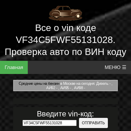
Все о vin коде
VF34C5FWF55131028.
Проверка авто по ВИН коду
Главная
МЕНЮ ☰
Средние цены на бензин
в Москве на сегодня: Дизель - ,
АИ92 - , АИ95 - , АИ98 -
Введите vin-код: