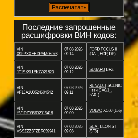
Последние запрошенные
расшифровки ВИН кодов:
VIN
07.08.2026
FORD
FOCUS II
X9FPXXEEDPAM05976
09:14
(DA_, HCP, DP)
VIN
07.08.2026
SUBARU
BRZ
JF1SK9LL5KG021820
09:12
RENAULT
SCÉNIC
VIN
07.08.2026
I вэн (JA0/1_,
VF1JA1U0524604542
09:11
FA0_)
VIN
07.08.2026
VOLVO
XC60 (156)
YV1DZ995692016418
09:09
VIN
07.08.2026
SEAT
LEON ST
VSSZZZ5FZER059941
09:08
(5F8)