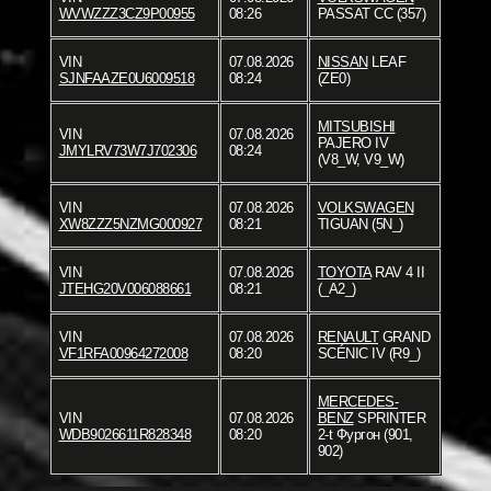
WVWZZZ3CZ9P00955
08:26
PASSAT CC (357)
VIN
07.08.2026
NISSAN
LEAF
SJNFAAZE0U6009518
08:24
(ZE0)
MITSUBISHI
VIN
07.08.2026
PAJERO IV
JMYLRV73W7J702306
08:24
(V8_W, V9_W)
VIN
07.08.2026
VOLKSWAGEN
XW8ZZZ5NZMG000927
08:21
TIGUAN (5N_)
VIN
07.08.2026
TOYOTA
RAV 4 II
JTEHG20V006088661
08:21
(_A2_)
VIN
07.08.2026
RENAULT
GRAND
VF1RFA00964272008
08:20
SCÉNIC IV (R9_)
MERCEDES-
VIN
07.08.2026
BENZ
SPRINTER
WDB9026611R828348
08:20
2-t Фургон (901,
902)