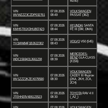
M250)
VIN
07.08.2026
VOLKSWAGEN
WVWZZZ3CZDP032761
08:49
PASSAT (362)
VIN
07.08.2026
HYUNDAI
SANTA
KMHST81XDHU807423
08:44
FÉ III (DM, DMA)
VIN
07.08.2026
VOLVO
V50 (545)
YV1MW84F1B2622302
08:43
MERCEDES-
VIN
07.08.2026
BENZ
GLA-CLASS
WDC1569431J661238
08:39
(X156)
VOLKSWAGEN
VIN
07.08.2026
CADDY III Фургон
WV1ZZZ2KZEX079590
08:30
(2KA, 2KH, 2CA,
2CH)
VIN
07.08.2026
TOYOTA
RAV 4 II
JTEHH20V406123523
08:30
(_A2_)
VIN
07.08.2026
VOLKSWAGEN