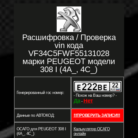
Расшифровка / Проверка
vin кода
VF34C5FWF55131028
марки PEUGEOT модели
308 I (4A_, 4C_)
Генерированный гос номер:
- Похож на Ваш номер? -
Да
Нет
-
Данные по АВТОКОД:
!!!ПРОВЕРИТЬ ЗАПИСИ!!!
ОСАГО для PEUGEOT 308 I
Калькулятор ОСАГО
(4A_, 4C_):
онлайн