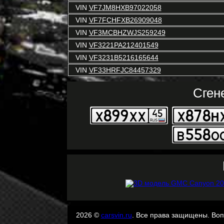
VIN
VF7JM8HXB97022058
VIN
VF7FCHFXB26909048
VIN
VF3MCBHZWJS259249
VIN
VF3221PA212401549
VIN
VF3231B5216165644
VIN
VF33HRFJC84457329
Сген
2026 ©
carsvin.ru
. Все права защищены. Во