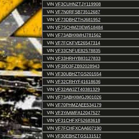
VIN
VF3CUHNZTJY119908
VIN
VF7N0RFSB73512687
VIN
VF73DBHZTHJ681952
VIN
VF7SCHMZ0EW518484
VIN
VF73ABHXMHJ781562
VIN
VF7FCKFVE26547314
VIN
VF33CNFUE82578835
VIN
VF33HRHYB83127833
VIN
VF39D3FZB92028943
VIN
VF30UBHZTGS201554
VIN
VF32CRHYF41618636
VIN
VF32AWJZT40381329
VIN
VF73ABHXMGJ901026
VIN
VF70PHMZAEE534179
VIN
VF3YAAMFA12047527
VIN
VF31CHFXF52683618
VIN
VF7FCHFXCAA607190
VIN
VF30EBHZTGS131517