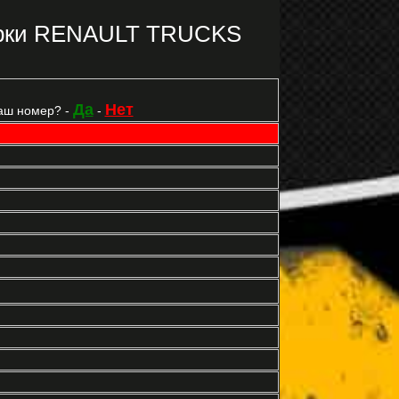
марки RENAULT TRUCKS
Да
Нет
аш номер? -
-