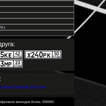
0L)
руга:
:
ифровали винкодов более: 500000.