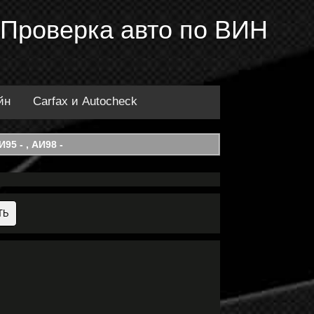
 Проверка авто по ВИН
йн
Carfax и Autocheck
95 - , АИ98 -