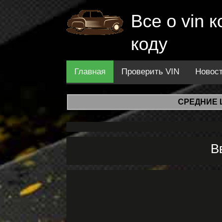
Все о vin
коду
Главная
Проверить VIN
Новос
СРЕДНИЕ 
В