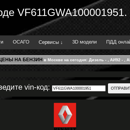
 коде VF611GWA100001951.
ти
ОСАГО
3D модели
ПДД онла
Сервисы ↓
ЦЕНЫ НА БЕНЗИН
в Москве на сегодня: Дизель - , АИ92 - , АИ
ведите vin-код: