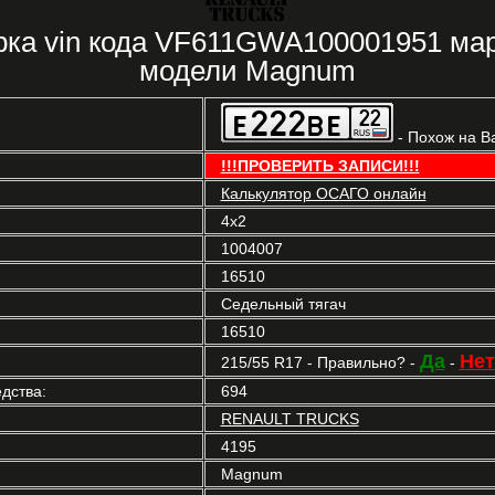
рка vin кода VF611GWA100001951 
модели Magnum
- Похож на В
!!!ПРОВЕРИТЬ ЗАПИСИ!!!
Калькулятор ОСАГО онлайн
4x2
1004007
16510
Седельный тягач
16510
Да
Нет
215/55 R17 - Правильно? -
-
дства:
694
RENAULT TRUCKS
4195
Magnum