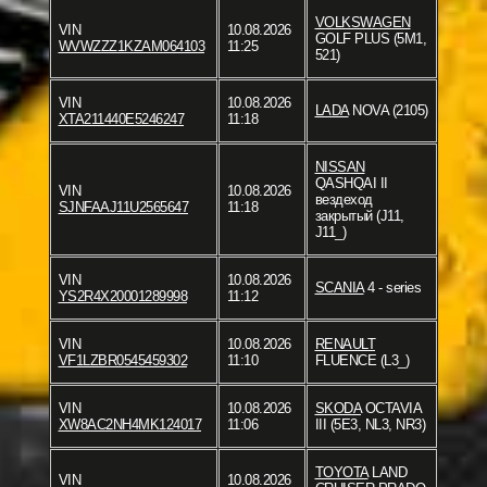
VOLKSWAGEN
VIN
10.08.2026
GOLF PLUS (5M1,
WVWZZZ1KZAM064103
11:25
521)
VIN
10.08.2026
LADA
NOVA (2105)
XTA211440E5246247
11:18
NISSAN
QASHQAI II
VIN
10.08.2026
вездеход
SJNFAAJ11U2565647
11:18
закрытый (J11,
J11_)
VIN
10.08.2026
SCANIA
4 - series
YS2R4X20001289998
11:12
VIN
10.08.2026
RENAULT
VF1LZBR0545459302
11:10
FLUENCE (L3_)
VIN
10.08.2026
SKODA
OCTAVIA
XW8AC2NH4MK124017
11:06
III (5E3, NL3, NR3)
TOYOTA
LAND
VIN
10.08.2026