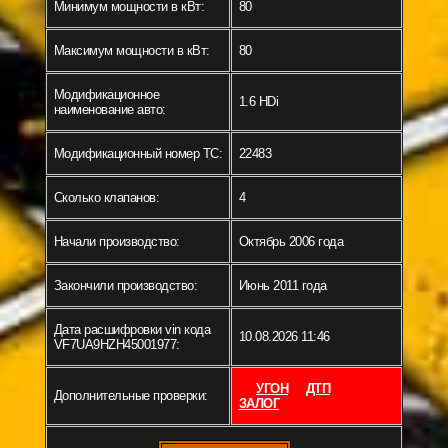
Минимум мощности в кВт:
80
Максимум мощности в кВт:
80
Модификационное
1.6 HDi
наименование авто:
Модификационный номер ТС:
22483
Сколько клапанов:
4
Начали производство:
Октябрь 2006 года
Закончили производство:
Июнь 2011 года
Дата расшифровки vin кода
10.08.2026 11:46
VF7UA9HZH45001977:
УГОН
ДТП
Дополнительные проверки:
ЗАЛОГ