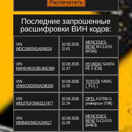
Последние запрошенные
расшифровки ВИН кодов:
MERCEDES-
VIN
10.08.2026
BENZ
M-CLASS
WDC1660041A004024
11:41
(W166)
VIN
10.08.2026
HYUNDAI
SANTA
KMHSH81XDBU662389
11:37
FÉ II (CM)
VIN
10.08.2026
TOYOTA
YARIS
VNKKD3D3X0A298206
11:35
(_P13_)
VIN
10.08.2026
OPEL
ASTRA G
W0L0TGF35W2217477
11:34
универсал (T98)
MERCEDES-
VIN
10.08.2026
BENZ
G-CLASS
WDB4633461X204517
11:28
(W463)