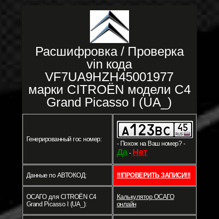
Расшифровка / Проверка
vin кода
VF7UA9HZH45001977
марки CITROËN модели C4
Grand Picasso I (UA_)
Генерированный гос номер:
- Похож на Ваш номер? -
Да
Нет
-
Данные по АВТОКОД:
!!!ПРОВЕРИТЬ ЗАПИСИ!!!
ОСАГО для CITROËN C4
Калькулятор ОСАГО
Grand Picasso I (UA_):
онлайн