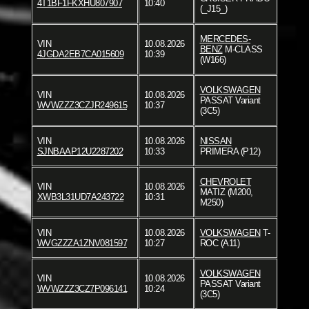
4T1BF1FKXHU807907
10:40
(_J15_)
MERCEDES-
VIN
10.08.2026
BENZ
M-CLASS
4JGDA2EB7CA015609
10:39
(W166)
VOLKSWAGEN
VIN
10.08.2026
PASSAT Variant
WVWZZZ3CZJR249615
10:37
(3C5)
VIN
10.08.2026
NISSAN
SJNBAAP12U2287202
10:33
PRIMERA (P12)
CHEVROLET
VIN
10.08.2026
MATIZ (M200,
XWB3L31UD7A243722
10:31
M250)
VIN
10.08.2026
VOLKSWAGEN
T-
WVGZZZA1ZNV081597
10:27
ROC (A11)
VOLKSWAGEN
VIN
10.08.2026
PASSAT Variant
WVWZZZ3CZ7P096141
10:24
(3C5)