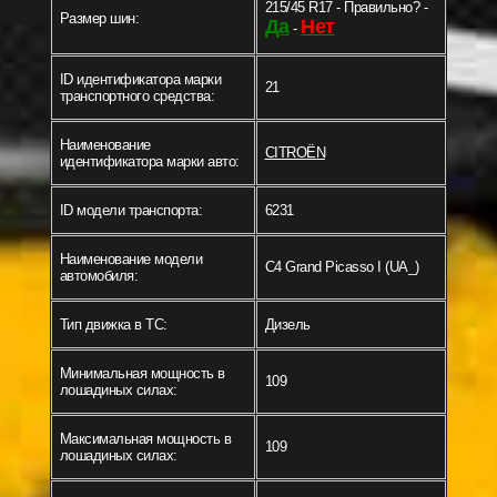
215/45 R17 - Правильно? -
Размер шин:
Да
Нет
-
ID идентификатора марки
21
транспортного средства:
Наименование
CITROËN
идентификатора марки авто:
ID модели транспорта:
6231
Наименование модели
C4 Grand Picasso I (UA_)
автомобиля:
Тип движка в ТС:
Дизель
Минимальная мощность в
109
лошадиных силах:
Максимальная мощность в
109
лошадиных силах: