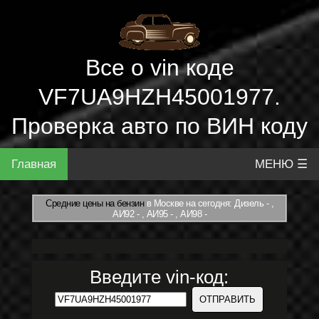
Все о vin коде
VF7UA9HZH45001977.
Проверка авто по ВИН коду
Главная
МЕНЮ ☰
Средние цены на бензин
в Москве на сегодня: Дизель - ,
АИ92 - , АИ95 - , АИ98 -
Введите vin-код: