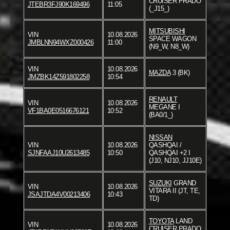
CRUISER PRADO
JTEBR3FJ90K169496
11:05
(_J15_)
MITSUBISHI
VIN
10.08.2026
SPACE WAGON
JMBLNN94WXZ000426
11:00
(N9_W, N8_W)
VIN
10.08.2026
MAZDA
3 (BK)
JMZBK14Z591802258
10:54
RENAULT
VIN
10.08.2026
MEGANE I
VF1BA0E0516676121
10:52
(BA0/1_)
NISSAN
VIN
10.08.2026
QASHQAI /
SJNFAAJ10U2613485
10:50
QASHQAI +2 I
(J10, NJ10, JJ10E)
SUZUKI
GRAND
VIN
10.08.2026
VITARA II (JT, TE,
JSAJTDA4V00213406
10:43
TD)
TOYOTA
LAND
VIN
10.08.2026
CRUISER PRADO