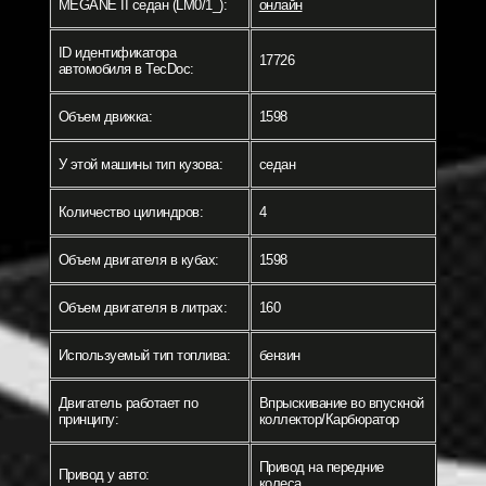
MEGANE II седан (LM0/1_):
онлайн
ID идентификатора
17726
автомобиля в TecDoc:
Объем движка:
1598
У этой машины тип кузова:
седан
Количество цилиндров:
4
Объем двигателя в кубах:
1598
Объем двигателя в литрах:
160
Используемый тип топлива:
бензин
Двигатель работает по
Впрыскивание во впускной
принципу:
коллектор/Карбюратор
Привод на передние
Привод у авто:
колеса