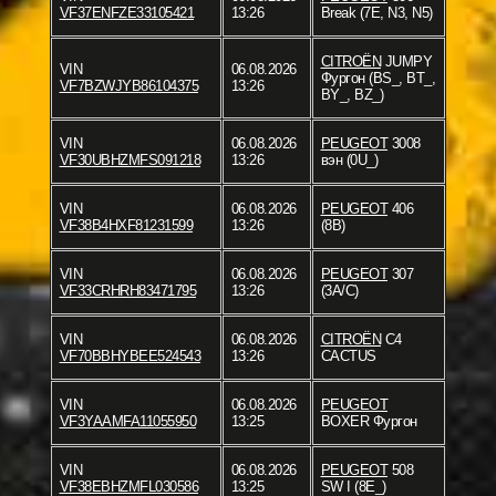
VF37ENFZE33105421
13:26
Break (7E, N3, N5)
CITROËN
JUMPY
VIN
06.08.2026
Фургон (BS_, BT_,
VF7BZWJYB86104375
13:26
BY_, BZ_)
VIN
06.08.2026
PEUGEOT
3008
VF30UBHZMFS091218
13:26
вэн (0U_)
VIN
06.08.2026
PEUGEOT
406
VF38B4HXF81231599
13:26
(8B)
VIN
06.08.2026
PEUGEOT
307
VF33CRHRH83471795
13:26
(3A/C)
VIN
06.08.2026
CITROËN
C4
VF70BBHYBEE524543
13:26
CACTUS
VIN
06.08.2026
PEUGEOT
VF3YAAMFA11055950
13:25
BOXER Фургон
VIN
06.08.2026
PEUGEOT
508
VF38EBHZMFL030586
13:25
SW I (8E_)