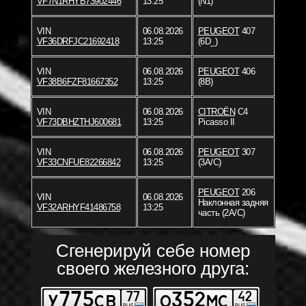
VF7N1RHYB73902446
13:25
(N1)
VIN
06.08.2026
PEUGEOT
407
VF36DRFJC21692418
13:25
(6D_)
VIN
06.08.2026
PEUGEOT
406
VF38B6FZF81667352
13:25
(8B)
VIN
06.08.2026
CITROËN
C4
VF73DBHZTHJ600681
13:25
Picasso II
VIN
06.08.2026
PEUGEOT
307
VF33CNFUE82266842
13:25
(3A/C)
PEUGEOT
206
VIN
06.08.2026
Наклонная задняя
VF32ARHYF41486758
13:25
часть (2A/C)
Сгенерируй себе номер
своего железного друга: