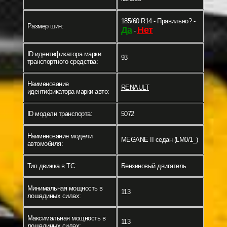
185/60 R14 - Правильно? -
Размер шин:
Да
Нет
-
ID идентификатора марки
93
транспортного средства:
Наименование
RENAULT
идентификатора марки авто:
ID модели транспорта:
5072
Наименование модели
MEGANE II седан (LM0/1_)
автомобиля:
Тип движка в ТС:
Бензиновый двигатель
Минимальная мощность в
113
лошадиных силах:
Максимальная мощность в
113
лошадиных силах: