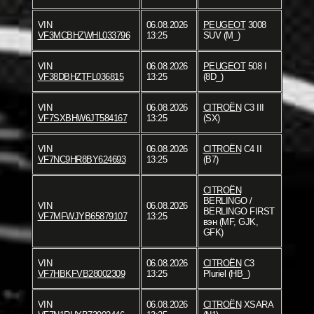
VIN
06.08.2026
PEUGEOT
3008
VF3MCBHZWHL033796
13:25
SUV (M_)
VIN
06.08.2026
PEUGEOT
508 I
VF38DBHZTFL036815
13:25
(8D_)
VIN
06.08.2026
CITROËN
C3 III
VF7SXBHW6JT584167
13:25
(SX)
VIN
06.08.2026
CITROËN
C4 II
VF7NC9HR8BY624693
13:25
(B7)
CITROËN
BERLINGO /
VIN
06.08.2026
BERLINGO FIRST
VF7MFWJYB65879107
13:25
вэн (MF, GJK,
GFK)
VIN
06.08.2026
CITROËN
C3
VF7HBKFVB28002309
13:25
Pluriel (HB_)
VIN
06.08.2026
CITROËN
XSARA