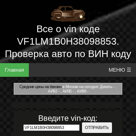
Все о vin коде
VF1LM1B0H38098853.
Проверка авто по ВИН коду
Главная
МЕНЮ ☰
Средние цены на бензин
в Москве на сегодня: Дизель - ,
АИ92 - , АИ95 - , АИ98 -
Введите vin-код: