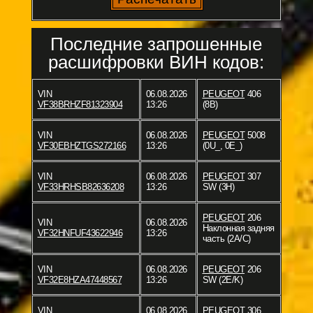
Последние запрошенные
расшифровки ВИН кодов:
VIN
06.08.2026
PEUGEOT
406
VF38BRHZF81323904
13:26
(8B)
VIN
06.08.2026
PEUGEOT
5008
VF30EBHZTGS272166
13:26
(0U_, 0E_)
VIN
06.08.2026
PEUGEOT
307
VF33HRHSB82636208
13:26
SW (3H)
PEUGEOT
206
VIN
06.08.2026
Наклонная задняя
VF32HNFUF43622946
13:26
часть (2A/C)
VIN
06.08.2026
PEUGEOT
206
VF32E8HZA47448567
13:26
SW (2E/K)
VIN
06.08.2026
PEUGEOT
306