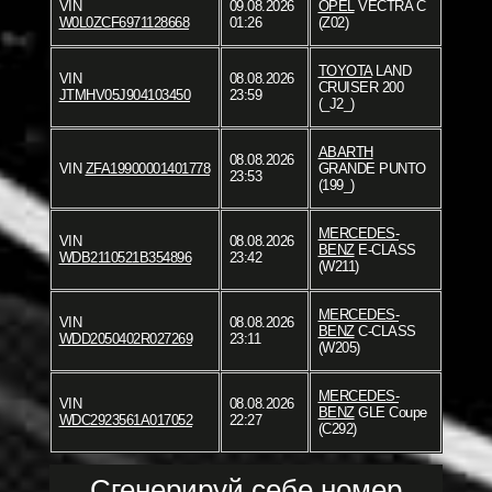
VIN
09.08.2026
OPEL
VECTRA C
W0L0ZCF6971128668
01:26
(Z02)
TOYOTA
LAND
VIN
08.08.2026
CRUISER 200
JTMHV05J904103450
23:59
(_J2_)
ABARTH
08.08.2026
VIN
ZFA19900001401778
GRANDE PUNTO
23:53
(199_)
MERCEDES-
VIN
08.08.2026
BENZ
E-CLASS
WDB2110521B354896
23:42
(W211)
MERCEDES-
VIN
08.08.2026
BENZ
C-CLASS
WDD2050402R027269
23:11
(W205)
MERCEDES-
VIN
08.08.2026
BENZ
GLE Coupe
WDC2923561A017052
22:27
(C292)
Сгенерируй себе номер