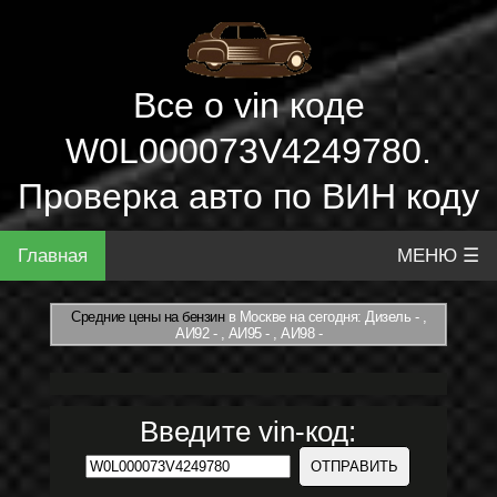
Все о vin коде
W0L000073V4249780.
Проверка авто по ВИН коду
Главная
МЕНЮ ☰
Средние цены на бензин
в Москве на сегодня: Дизель - ,
АИ92 - , АИ95 - , АИ98 -
Введите vin-код: