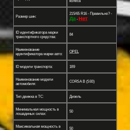
колеса
215/65 R16 - Правильно? -
Размер шин:
Да
Нет
-
ID идентификатора марки
84
транспортного средства:
Наименование
OPEL
идентификатора марки авто:
ID модели транспорта:
189
Наименование модели
CORSA B (S93)
автомобиля:
Тип движка в ТС:
Дизель
Минимальная мощность в
50
лошадиных силах:
Максимальная мощность в
50