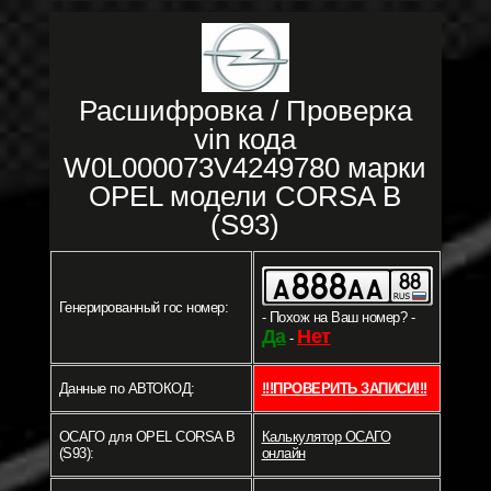
Расшифровка / Проверка
vin кода
W0L000073V4249780 марки
OPEL модели CORSA B
(S93)
Генерированный гос номер:
- Похож на Ваш номер? -
Да
Нет
-
Данные по АВТОКОД:
!!!ПРОВЕРИТЬ ЗАПИСИ!!!
ОСАГО для OPEL CORSA B
Калькулятор ОСАГО
(S93):
онлайн