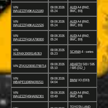
VIN
09.08.2026
AUDI
A4 (8W2,
WAUZZZF49KA121180
05:24
8WC, B9)
VIN
09.08.2026
AUDI
A4 (8W2,
WAUZZZF48KA121526
05:24
8WC, B9)
VIN
09.08.2026
AUDI
A4 (8W2,
WAUZZZF41KA790000
05:24
8WC, B9)
VIN
09.08.2026
SCANIA
4 - series
XLER4X20005145353
05:23
09.08.2026
ABARTH
500 / 595
VIN
ZFA3120000J799714
05:10
/ 695 (312_)
VIN
09.08.2026
BMW
X3 (E83)
WBAPE11080WJ81511
04:04
VIN
09.08.2026
AUDI
A4 (8W2,
WAUZZZF45HA062301
03:49
8WC, B9)
TOYOTA
LAND