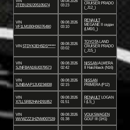
VIN
09.08.2026
CRUISER PRADO
JTEBU29J205105674
03:23
(_J12_)
RENAULT
VIN
09.08.2026
MEGANE II седан
VF1LM1B0H36376490
03:10
(LM0/1_)
TOYOTA
LAND
09.08.2026
VIN
5TDYK3EH5DS******
CRUISER PRADO
03:02
(_J15_)
VIN
09.08.2026
NISSAN
ALMERA
SJNFBAN16U0379573
02:42
II Hatchback (N16)
VIN
09.08.2026
NISSAN
SJNBAAP12U0234838
02:15
PRIMERA (P12)
VIN
09.08.2026
RENAULT
LOGAN
X7LLSRB2HAH291852
01:51
I (LS_)
VIN
09.08.2026
VOLKSWAGEN
WVWZZZ1HZNW007539
01:38
GOLF III (1H1)