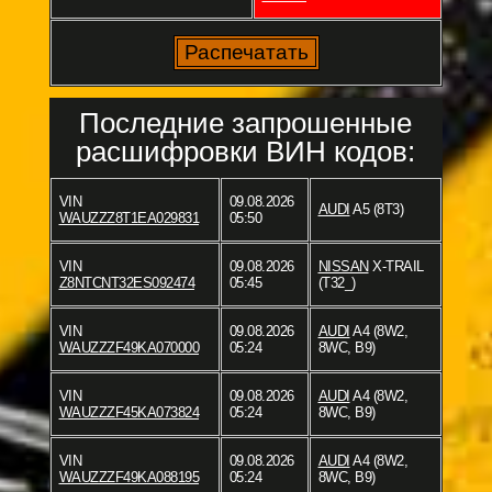
Последние запрошенные
расшифровки ВИН кодов:
VIN
09.08.2026
AUDI
A5 (8T3)
WAUZZZ8T1EA029831
05:50
VIN
09.08.2026
NISSAN
X-TRAIL
Z8NTCNT32ES092474
05:45
(T32_)
VIN
09.08.2026
AUDI
A4 (8W2,
WAUZZZF49KA070000
05:24
8WC, B9)
VIN
09.08.2026
AUDI
A4 (8W2,
WAUZZZF45KA073824
05:24
8WC, B9)
VIN
09.08.2026
AUDI
A4 (8W2,
WAUZZZF49KA088195
05:24
8WC, B9)