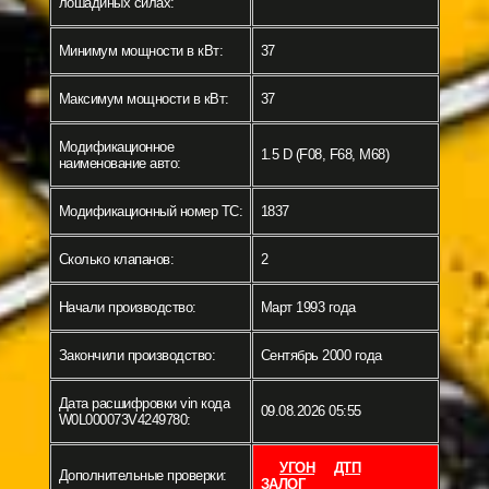
лошадиных силах:
Минимум мощности в кВт:
37
Максимум мощности в кВт:
37
Модификационное
1.5 D (F08, F68, M68)
наименование авто:
Модификационный номер ТС:
1837
Сколько клапанов:
2
Начали производство:
Март 1993 года
Закончили производство:
Сентябрь 2000 года
Дата расшифровки vin кода
09.08.2026 05:55
W0L000073V4249780:
УГОН
ДТП
Дополнительные проверки:
ЗАЛОГ